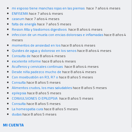
mi esposo tiene manchas rojas en las piernas
hace 7 años 4 meses
ENFISEMA
hace 7 años 4 meses
caseum
hace 7 años 4 meses
falta de energía
hace 7 años 5 meses
Resion Alta y trastornos digestivos
hace 8 años 4 meses
infeccion de un muela con encias dolorosas e inflamadas
hace 8 años 4
meses
momentos de ansiedad en los
hace 8 años 4 meses
Quistes de agua y doloroso en los senos
hace 8 años 4 meses
Consulta de
hace 8 años 4 meses
excelente informe
hace 8 años 4 meses
Acuíferos y cervicales continuas
hace 8 años 4 meses
Desde niña padezco mucho de
hace 8 años 4 meses
Con moxibustión en R3, R7 o
hace 8 años 5 meses
Consulta
hace 8 años 5 meses
Alimentos crudos, los mas saludables
hace 8 años 5 meses
epilepsia
hace 8 años 5 meses
CONVULSIONES O EPILEPSIA
hace 8 años 5 meses
Consulta
hace 8 años 5 meses
La homeopatia cura
hace 8 años 5 meses
dudas
hace 8 años 5 meses
MI CUENTA