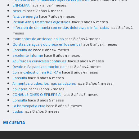
ENFISEMA
hace 7 años 4 meses
caseum
hace 7 años 4 meses
falta de energía
hace 7 años 4 meses
Resion Alta y trastornos digestivos
hace 8 años 4 meses
infeccion de un muela con encias dolorosas e inflamadas
hace 8 años 4
meses
momentos de ansiedad en los
hace 8 años 4 meses
Quistes de agua y doloroso en los senos
hace 8 años 4 meses
Consulta de
hace 8 años 4 meses
excelente informe
hace 8 años 4 meses
Acuíferos y cervicales continuas
hace 8 años 4 meses
Desde niña padezco mucho de
hace 8 años 4 meses
Con moxibustión en R3, R7 o
hace 8 años 4 meses
Consulta
hace 8 años 4 meses
Alimentos crudos, los mas saludables
hace 8 años 4 meses
epilepsia
hace 8 años 5 meses
CONVULSIONES O EPILEPSIA
hace 8 años 5 meses
Consulta
hace 8 años 5 meses
La homeopatia cura
hace 8 años 5 meses
dudas
hace 8 años 5 meses
MI CUENTA