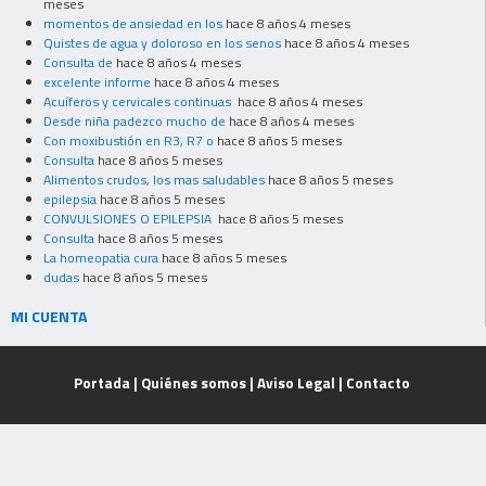
meses
momentos de ansiedad en los
hace 8 años 4 meses
Quistes de agua y doloroso en los senos
hace 8 años 4 meses
Consulta de
hace 8 años 4 meses
excelente informe
hace 8 años 4 meses
Acuíferos y cervicales continuas
hace 8 años 4 meses
Desde niña padezco mucho de
hace 8 años 4 meses
Con moxibustión en R3, R7 o
hace 8 años 5 meses
Consulta
hace 8 años 5 meses
Alimentos crudos, los mas saludables
hace 8 años 5 meses
epilepsia
hace 8 años 5 meses
CONVULSIONES O EPILEPSIA
hace 8 años 5 meses
Consulta
hace 8 años 5 meses
La homeopatia cura
hace 8 años 5 meses
dudas
hace 8 años 5 meses
MI CUENTA
Portada
|
Quiénes somos
|
Aviso Legal
|
Contacto