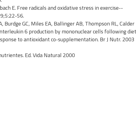
ch E. Free radicals and oxidative stress in exercise--
9;5:22-56.
A, Burdge GC, Miles EA, Ballinger AB, Thompson RL, Calder 
interleukin 6 production by mononuclear cells following die
sponse to antioxidant co-supplementation. Br J Nutr. 2003
nutrientes. Ed. Vida Natural 2000