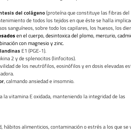
ntesis del colágeno
(proteína que constituye las fibras del 
ntenimiento de todos los tejidos en que éste se halla implica
sos sanguíneos, sobre todo los capilares, los huesos, los die
pesados
en el cuerpo, desintoxica del plomo, mercurio, cadmi
mbinación con magnesio y zinc.
glandinas
E1 (PGE-1).
kina 2 y de splenocitos (linfocitos).
ovilidad de los neutrófilos, eosinófilos y en dosis elevadas e
ladora.
or
, calmando ansiedad e insomnio.
 la vitamina E oxidada, manteniendo la integridad de las
 hábitos alimenticios, contaminación o estrés a los que se