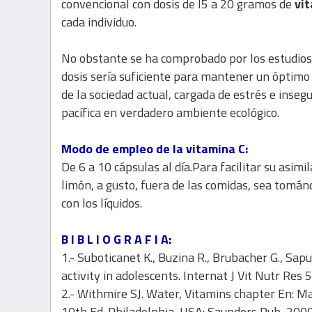
convencional con dosis de l5 a 20 gramos de
vi
cada individuo.
No obstante se ha comprobado por los estudios 
dosis sería suficiente para mantener un óptimo 
de la sociedad actual, cargada de estrés e inseg
pacífica en verdadero ambiente ecológico.
Modo de empleo de la vitamina C:
De 6 a 10 cápsulas al día.Para facilitar su asi
limón, a gusto, fuera de las comidas, sea tomá
con los líquidos.
B I B L I O G R A F I A:
1.- Suboticanet K., Buzina R., Brubacher G., Sapu
activity in adolescents. Internat J Vit Nutr Res 
2.- Withmire SJ. Water, Vitamins chapter En: M
10th Ed. Philadelphia, USA: Saunders Pub, 2000