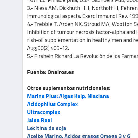
3.- Niess AM, Dickhuth HH, Northoff H, Fehrenba
immunological aspects. Exerc Immunol Rev. 199
4.- Trebble T, Arden NK, Stroud MA, Wootton S
Inhibition of tumour necrosis factor-alpha and 
fish-oil supplementation in healthy men and re
Aug;90(2):405-12.
5.- Firshein Richard La Revolución de los Farma
Fuente: Onairos.es
Otros suplementos nutricionales:
Marine Plus: Algas Kelp. Niaciana
Acidophilus Complex
Ultracomplex
Jalea Real
Lecitina de soja
Aceite Marino. Acidos grasos Omega 3 y 6