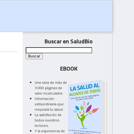
Buscar en SaludBio
EBOOK
Una obra de más de
3.000 páginas de
valor incalculable.
Información
extraordinaria que
mejorará tu salud.
La satisfación de
todos nuestros
lectores.
Y la experiencia de