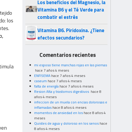
Los beneficios del Magnesio, la
Vitamina B6 y el Té Verde para
tejido
combatir el estrés
do: los
ntes.
Vitamina B6. Piridoxina. ¿Tiene
o,
efectos secundarios?
Comentarios recientes
mi esposo tiene manchas rojas en las piernas
stimula
hace 7 años 4 meses
ENFISEMA
hace 7 años 4 meses
caseum
hace 7 años 4 meses
falta de energía
hace 7 años 4 meses
Resion Alta y trastornos digestivos
hace 8
años 4 meses
infeccion de un muela con encias dolorosas e
inflamadas
hace 8 años 4 meses
momentos de ansiedad en los
hace 8 años 4
meses
Quistes de agua y doloroso en los senos
hace
 ven
8 años 4 meses