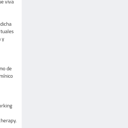
ue viva
 dicha
ituales
a y
umo de
mínico
orking
therapy.