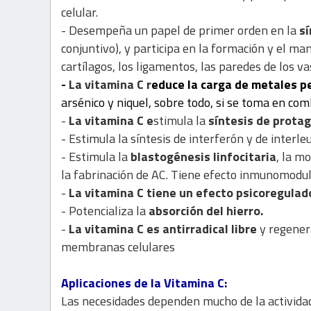
celular.
- Desempeña un papel de primer orden en la
sí
conjuntivo), y participa en la formación y el ma
cartílagos, los ligamentos, las paredes de los va
-
La vitamina C r
educe la carga de metales 
arsénico y niquel, sobre todo, si se toma en co
-
La vitamina C e
stimula la
síntesis de prota
- Estimula la síntesis de interferón y de interleu
- Estimula la
blastogénesis linfocitaria
, la m
la fabrinación de AC. Tiene efecto inmunomodu
-
La vitamina C tiene un efecto psicoregulad
- Potencializa la
absorción del hierro.
-
La vitamina C es antirradical libre
y regenera
membranas celulares
Aplicaciones de la Vitamina C:
Las necesidades dependen mucho de la actividad,