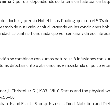
tamina C
por día, dependiendo de la tensión habitual en la q
del doctor y premio Nobel Linus Pauling, que con el 50% de
estado de nutrición y salud, viviendo en las condiciones hab
uridad. Lo cual no tiene nada que ver con una vida equilibrad
milación se combinan con zumos naturales ó infusiones con z
ndolas directamente ó abriéndolas y mezclando el polvo vita
nar J., Christeller S. (1983). Vit. C Status and the physical w
54:55-60.
ahan, K and Escott-Stump. Krause’s Food, Nutrition and Die
.