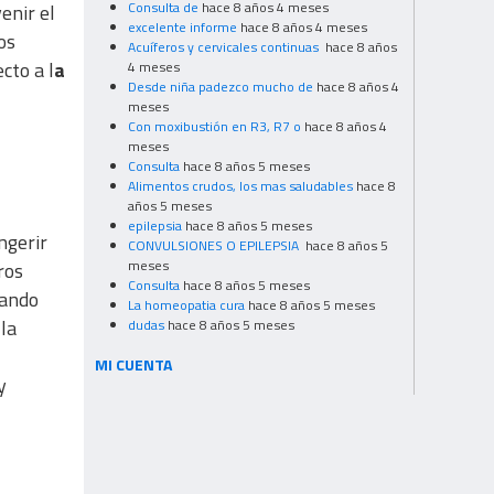
Consulta de
hace 8 años 4 meses
enir el
excelente informe
hace 8 años 4 meses
os
Acuíferos y cervicales continuas
hace 8 años
cto a l
a
4 meses
Desde niña padezco mucho de
hace 8 años 4
meses
Con moxibustión en R3, R7 o
hace 8 años 4
meses
Consulta
hace 8 años 5 meses
Alimentos crudos, los mas saludables
hace 8
años 5 meses
epilepsia
hace 8 años 5 meses
ngerir
CONVULSIONES O EPILEPSIA
hace 8 años 5
meses
ros
Consulta
hace 8 años 5 meses
mando
La homeopatia cura
hace 8 años 5 meses
la
dudas
hace 8 años 5 meses
MI CUENTA
y