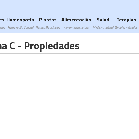
Subir a navegación
es
Homeopatía
Plantas
Alimentación
Salud
Terapias
ades
Homeopatía General
Plantas Medicinales
Alimentación natural
Medicina natural
Terapias naturales
a C - Propiedades