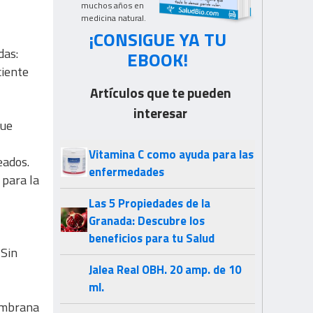
muchos años en
medicina natural.
¡CONSIGUE YA TU
das:
EBOOK!
ciente
Artículos que te pueden
interesar
que
Vitamina C como ayuda para las
eados.
enfermedades
 para la
Las 5 Propiedades de la
Granada: Descubre los
beneficios para tu Salud
 Sin
Jalea Real OBH. 20 amp. de 10
ml.
membrana