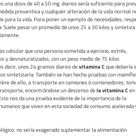
 una dosis de 40 a 50 mg. diarios sería suficiente para prev
edida preventiva y cualquier alteración de la vida normal n
e para la vida. Para poner un ejemplo de necesidades, respe
: Suele pesar un promedio de unos 25 a 30 kilos y sintetiza
damente.
 calcular que una persona sometida a ejercicio, estrés,
s y desnaturalizados, con un peso medio de 75 kilos
s decir, unos 24 gramos diarios de
vitamina C
que debería i
os sintetizarla. También se han hecho pruebas con mamífe
mbre de ello, a transporte en camiones ó contenedores, to
transporte, encontrándose un descenso de
la vitamina C
en 
sto nos da una prueba evidente de la importancia de la
 humanos que viven en esta sociedad de consumo acelerada 
biológico, no sería exagerado suplementar la alimentación