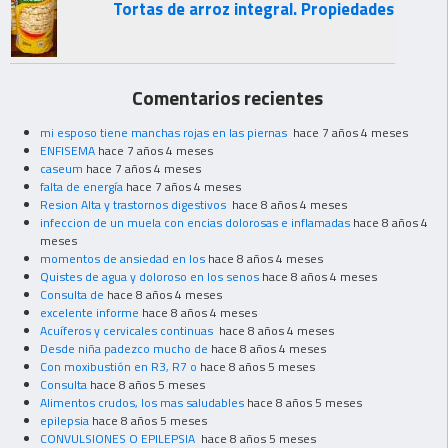
Tortas de arroz integral. Propiedades
Comentarios recientes
mi esposo tiene manchas rojas en las piernas
hace 7 años 4 meses
ENFISEMA
hace 7 años 4 meses
caseum
hace 7 años 4 meses
falta de energía
hace 7 años 4 meses
Resion Alta y trastornos digestivos
hace 8 años 4 meses
infeccion de un muela con encias dolorosas e inflamadas
hace 8 años 4
meses
momentos de ansiedad en los
hace 8 años 4 meses
Quistes de agua y doloroso en los senos
hace 8 años 4 meses
Consulta de
hace 8 años 4 meses
excelente informe
hace 8 años 4 meses
Acuíferos y cervicales continuas
hace 8 años 4 meses
Desde niña padezco mucho de
hace 8 años 4 meses
Con moxibustión en R3, R7 o
hace 8 años 5 meses
Consulta
hace 8 años 5 meses
Alimentos crudos, los mas saludables
hace 8 años 5 meses
epilepsia
hace 8 años 5 meses
CONVULSIONES O EPILEPSIA
hace 8 años 5 meses