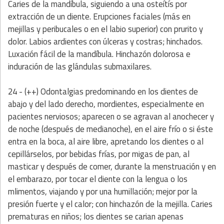
Caries de la mandíbula, siguiendo a una osteítís por
extracción de un diente. Erupciones faciales (más en
mejillas y peribucales o en el labio superior) con prurito y
dolor. Labios ardientes con úlceras y costras; hinchados.
Luxación fácil de la mandíbula. Hinchazón dolorosa e
induración de las glándulas submaxilares.
24 - (++) Odontalgias predominando en los dientes de
abajo y del lado derecho, mordientes, especialmente en
pacientes nerviosos; aparecen o se agravan al anochecer y
de noche (después de medianoche), en el aire frío o si éste
entra en la boca, al aire libre, apretando los dientes o al
cepillárselos, por bebidas frías, por migas de pan, al
masticar y después de comer, durante la menstruación y en
el embarazo, por tocar el diente con la lengua o los
mlimentos, viajando y por una humillación; mejor por la
presión fuerte y el calor; con hinchazón de la mejilla. Caries
prematuras en niños; los dientes se carian apenas