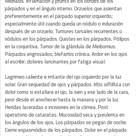
Midriasis. Inflamación y prurito en los bordes de los
párpados y en el ángulo interno. Orzuelos que asientan
preferentemente en el párpado superior izquierdo;
especialmente útil cuando queda un nódulo o induración
después de un orzuelo. Tumores tarsales recurrentes o
nódulos en los párpados. Quistes en los párpados. Pólípos
en la conjuntiva. Tumor de la glándula de Meibomius.
Párpados engrosados; blefaritis crónica. Ardor en los ojos
al escribir; dolores lancinantes por fatiga visual.
Lagrimeo caliente e irritante del ojo izquierdo por la luz
solar. Gran sequedad de ojos y párpados. Irítis silfilítica con
dolor como si estallara el ojo, la sien y ese lado de la cara,
peor desde el anochecer hasta la manana y por la luz.
Heridas laceradas o incisiones en la córnea. Post
operatorio de cataratas. Mucosidad seca y purulenta en
los ángulos de los ojos. Los párpados se pegan de noche.
Cierre espasmódico de los párpados. Dolor en el párpado