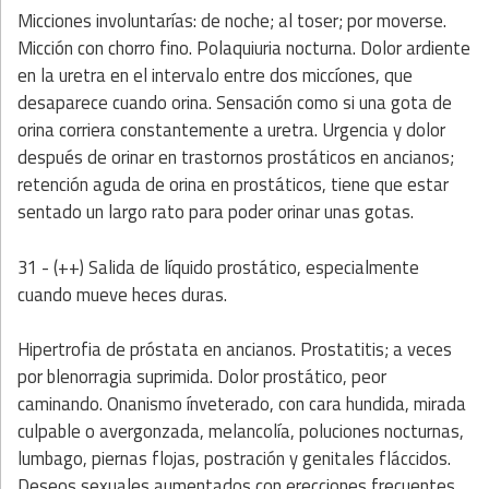
Micciones involuntarías: de noche; al toser; por moverse.
Micción con chorro fino. Polaquiuria nocturna. Dolor ardiente
en la uretra en el intervalo entre dos miccíones, que
desaparece cuando orina. Sensación como si una gota de
orina corriera constantemente a uretra. Urgencia y dolor
después de orinar en trastornos prostáticos en ancianos;
retención aguda de orina en prostáticos, tiene que estar
sentado un largo rato para poder orinar unas gotas.
31 - (++) Salida de líquido prostático, especialmente
cuando mueve heces duras.
Hipertrofia de próstata en ancianos. Prostatitis; a veces
por blenorragia suprimida. Dolor prostático, peor
caminando. Onanismo ínveterado, con cara hundida, mirada
culpable o avergonzada, melancolía, poluciones nocturnas,
lumbago, piernas flojas, postración y genitales fláccidos.
Deseos sexuales aumentados con erecciones frecuentes,