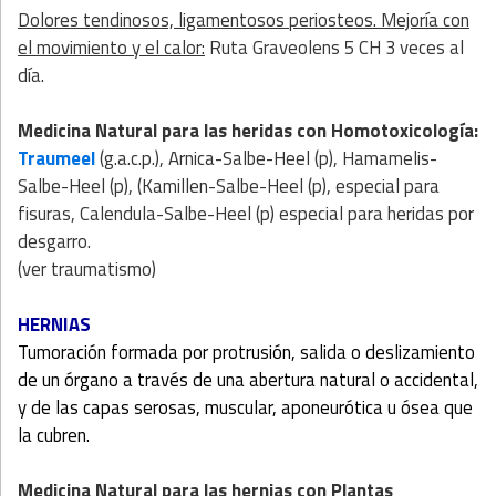
Dolores tendinosos, ligamentosos periosteos. Mejoría con
el movimiento y el calor:
Ruta Graveolens 5 CH 3 veces al
día.
Medicina Natural
para las heridas con
Homotoxicología
:
Traumeel
(g.a.c.p.), Arnica-Salbe-Heel (p), Hamamelis-
Salbe-Heel (p), (Kamillen-Salbe-Heel (p), especial para
fisuras, Calendula-Salbe-Heel (p) especial para heridas por
desgarro.
(ver traumatismo)
HERNIAS
Tumoración formada por protrusión, salida o deslizamiento
de un órgano a través de una abertura natural o accidental,
y de las capas serosas, muscular, aponeurótica u ósea que
la cubren.
Medicina Natural
para las hernias con
Plantas