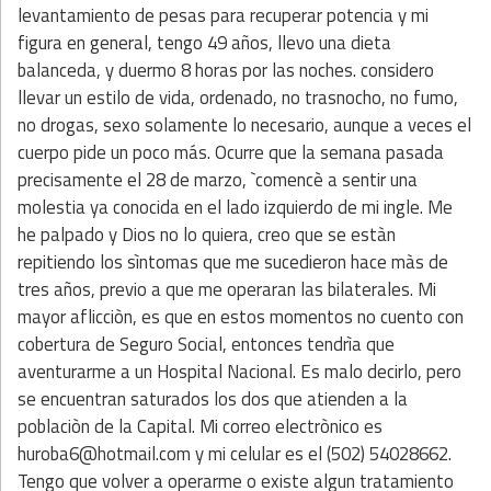
levantamiento de pesas para recuperar potencia y mi
figura en general, tengo 49 años, llevo una dieta
balanceda, y duermo 8 horas por las noches. considero
llevar un estilo de vida, ordenado, no trasnocho, no fumo,
no drogas, sexo solamente lo necesario, aunque a veces el
cuerpo pide un poco más. Ocurre que la semana pasada
precisamente el 28 de marzo, `comencè a sentir una
molestia ya conocida en el lado izquierdo de mi ingle. Me
he palpado y Dios no lo quiera, creo que se estàn
repitiendo los sìntomas que me sucedieron hace màs de
tres años, previo a que me operaran las bilaterales. Mi
mayor aflicciòn, es que en estos momentos no cuento con
cobertura de Seguro Social, entonces tendrìa que
aventurarme a un Hospital Nacional. Es malo decirlo, pero
se encuentran saturados los dos que atienden a la
poblaciòn de la Capital. Mi correo electrònico es
huroba6@hotmail.com y mi celular es el (502) 54028662.
Tengo que volver a operarme o existe algun tratamiento