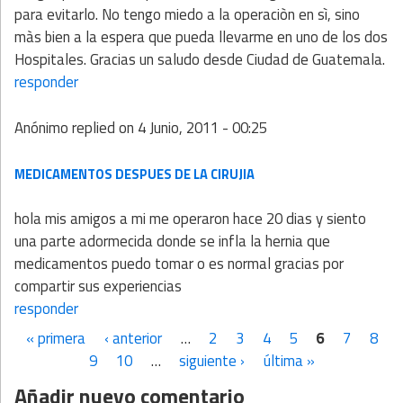
para evitarlo. No tengo miedo a la operaciòn en sì, sino
màs bien a la espera que pueda llevarme en uno de los dos
Hospitales. Gracias un saludo desde Ciudad de Guatemala.
responder
Anónimo
replied on
4 Junio, 2011 - 00:25
MEDICAMENTOS DESPUES DE LA CIRUJIA
hola mis amigos a mi me operaron hace 20 dias y siento
una parte adormecida donde se infla la hernia que
medicamentos puedo tomar o es normal gracias por
compartir sus experiencias
responder
« primera
‹ anterior
…
2
3
4
5
6
7
8
Páginas
9
10
…
siguiente ›
última »
Añadir nuevo comentario