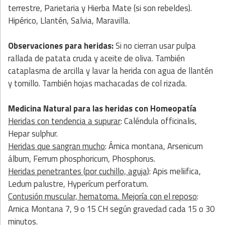
terrestre, Parietaria y Hierba Mate (si son rebeldes).
Hipérico, Llantén, Salvia, Maravilla.
Observaciones para heridas:
Si no cierran usar pulpa
rallada de patata cruda y aceite de oliva. También
cataplasma de arcilla y lavar la herida con agua de llantén
y tomillo. También hojas machacadas de col rizada.
Medicina Natural
para las heridas con
Homeopatía
Heridas con tendencia a supurar
: Caléndula officinalis,
Hepar sulphur.
Heridas que sangran mucho
: Árnica montana, Arsenicum
álbum, Ferrum phosphoricum, Phosphorus.
Heridas penetrantes (por cuchillo, aguja)
: Apis meliifica,
Ledum palustre, Hyperícum perforatum.
Contusión muscular, hematoma. Mejoría con el reposo
:
Arnica Montana 7, 9 o 15 CH según gravedad cada 15 o 30
minutos.