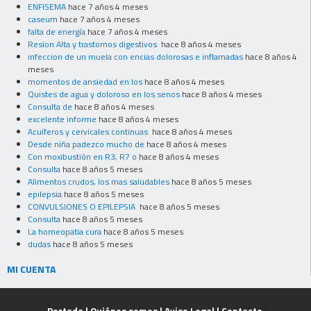
ENFISEMA
hace 7 años 4 meses
caseum
hace 7 años 4 meses
falta de energía
hace 7 años 4 meses
Resion Alta y trastornos digestivos
hace 8 años 4 meses
infeccion de un muela con encias dolorosas e inflamadas
hace 8 años 4
meses
momentos de ansiedad en los
hace 8 años 4 meses
Quistes de agua y doloroso en los senos
hace 8 años 4 meses
Consulta de
hace 8 años 4 meses
excelente informe
hace 8 años 4 meses
Acuíferos y cervicales continuas
hace 8 años 4 meses
Desde niña padezco mucho de
hace 8 años 4 meses
Con moxibustión en R3, R7 o
hace 8 años 4 meses
Consulta
hace 8 años 5 meses
Alimentos crudos, los mas saludables
hace 8 años 5 meses
epilepsia
hace 8 años 5 meses
CONVULSIONES O EPILEPSIA
hace 8 años 5 meses
Consulta
hace 8 años 5 meses
La homeopatia cura
hace 8 años 5 meses
dudas
hace 8 años 5 meses
MI CUENTA
Portada
|
Quiénes somos
|
Aviso Legal
|
Contacto