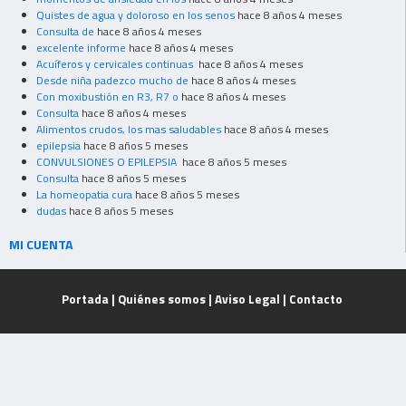
Quistes de agua y doloroso en los senos
hace 8 años 4 meses
Consulta de
hace 8 años 4 meses
excelente informe
hace 8 años 4 meses
Acuíferos y cervicales continuas
hace 8 años 4 meses
Desde niña padezco mucho de
hace 8 años 4 meses
Con moxibustión en R3, R7 o
hace 8 años 4 meses
Consulta
hace 8 años 4 meses
Alimentos crudos, los mas saludables
hace 8 años 4 meses
epilepsia
hace 8 años 5 meses
CONVULSIONES O EPILEPSIA
hace 8 años 5 meses
Consulta
hace 8 años 5 meses
La homeopatia cura
hace 8 años 5 meses
dudas
hace 8 años 5 meses
MI CUENTA
Portada
|
Quiénes somos
|
Aviso Legal
|
Contacto