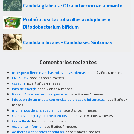
Candida glabrata: Otra infección en aumento
Probióticos: Lactobacillus acidophilus y
Bifodobacterium bifidum
Candida albicans - Candidiasis. Síntomas
Comentarios recientes
mi esposo tiene manchas rojas en las piernas
hace 7 años 4 meses
ENFISEMA
hace 7 años 4 meses
caseum
hace 7 años 4 meses
falta de energía
hace 7 años 4 meses
Resion Alta y trastornos digestivos
hace 8 años 4 meses
infeccion de un muela con encias dolorosas e inflamadas
hace 8 años 4
meses
momentos de ansiedad en los
hace 8 años 4 meses
Quistes de agua y doloroso en los senos
hace 8 años 4 meses
Consulta de
hace 8 años 4 meses
excelente informe
hace 8 años 4 meses
Acuíferos y cervicales continuas
hace 8 años 4 meses