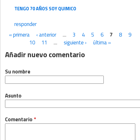
TENGO 70 AÑOS SOY QUIMICO
responder
« primera
‹ anterior
…
3
4
5
6
7
8
9
Páginas
10
11
…
siguiente ›
última »
Añadir nuevo comentario
Su nombre
Asunto
Comentario
*