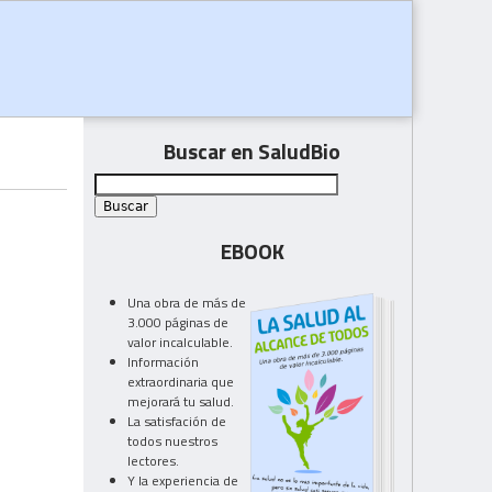
Buscar en SaludBio
EBOOK
Una obra de más de
3.000 páginas de
valor incalculable.
Información
extraordinaria que
mejorará tu salud.
La satisfación de
todos nuestros
lectores.
Y la experiencia de