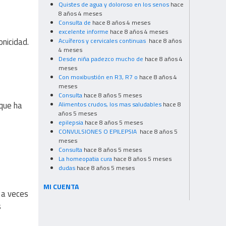
Quistes de agua y doloroso en los senos
hace
8 años 4 meses
Consulta de
hace 8 años 4 meses
excelente informe
hace 8 años 4 meses
onicidad.
Acuíferos y cervicales continuas
hace 8 años
4 meses
Desde niña padezco mucho de
hace 8 años 4
meses
Con moxibustión en R3, R7 o
hace 8 años 4
meses
Consulta
hace 8 años 5 meses
que ha
Alimentos crudos, los mas saludables
hace 8
años 5 meses
epilepsia
hace 8 años 5 meses
CONVULSIONES O EPILEPSIA
hace 8 años 5
meses
Consulta
hace 8 años 5 meses
La homeopatia cura
hace 8 años 5 meses
dudas
hace 8 años 5 meses
MI CUENTA
 a veces
s