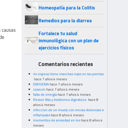
Homeopatía para la Colitis
Remedios para la diarrea
s causas
Fortalece tu salud
 de
inmunológica con un plan de
ejercicios físicos
Comentarios recientes
mi esposo tiene manchas rojas en las piernas
hace 7 años 4 meses
ENFISEMA
hace 7 años 4 meses
caseum
hace 7 años 4 meses
falta de energía
hace 7 años 4 meses
Resion Alta y trastornos digestivos
hace 8
años 4 meses
infeccion de un muela con encias dolorosas e
inflamadas
hace 8 años 4 meses
momentos de ansiedad en los
hace 8 años 4
meses