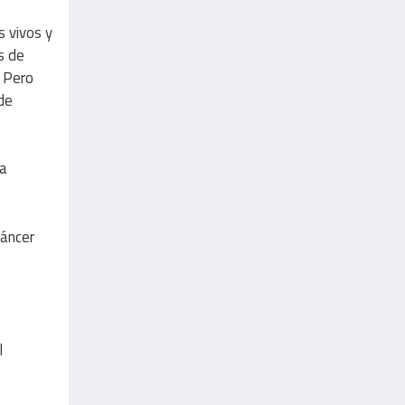
s vivos y
s de
. Pero
de
la
cáncer
l