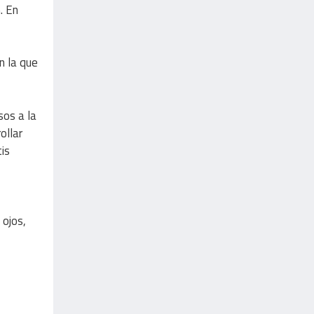
. En
n la que
sos a la
ollar
tis
 ojos,