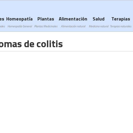
Subir a navegación
es
Homeopatía
Plantas
Alimentación
Salud
Terapias
ades
Homeopatía General
Plantas Medicinales
Alimentación natural
Medicina natural
Terapias naturales
omas de colitis