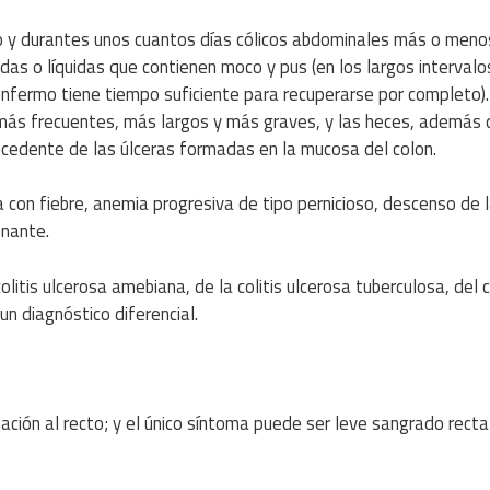
do y durantes unos cuantos días cólicos abdominales más o meno
das o líquidas que contienen moco y pus (en los largos intervalo
l enfermo tiene tiempo suficiente para recuperarse por completo)
 más frecuentes, más largos y más graves, y las heces, además 
cedente de las úlceras formadas en la mucosa del colon.
 con fiebre, anemia progresiva de tipo pernicioso, descenso de 
onante.
colitis ulcerosa amebiana, de la colitis ulcerosa tuberculosa, del 
un diagnóstico diferencial.
ación al recto; y el único síntoma puede ser leve sangrado recta