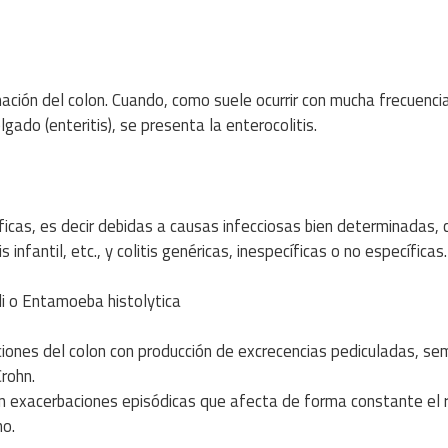
lamación del colon. Cuando, como suele ocurrir con mucha frecuencia
lgado (enteritis), se presenta la enterocolitis.
ecíficas, es decir debidas a causas infecciosas bien determinadas,
s infantil, etc., y colitis genéricas, inespecíficas o no específicas.
li o Entamoeba histolytica
orciones del colon con producción de excrecencias pediculadas, s
rohn.
 con exacerbaciones episódicas que afecta de forma constante el 
no.