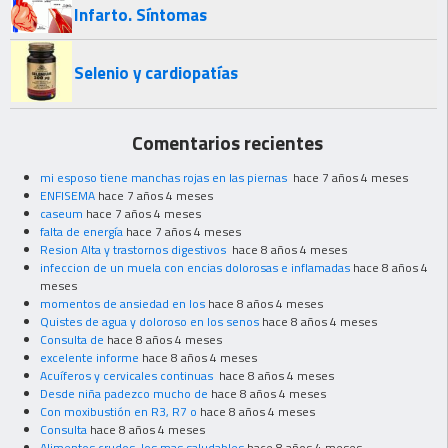
Infarto. Síntomas
Selenio y cardiopatías
Comentarios recientes
mi esposo tiene manchas rojas en las piernas
hace 7 años 4 meses
ENFISEMA
hace 7 años 4 meses
caseum
hace 7 años 4 meses
falta de energía
hace 7 años 4 meses
Resion Alta y trastornos digestivos
hace 8 años 4 meses
infeccion de un muela con encias dolorosas e inflamadas
hace 8 años 4
meses
momentos de ansiedad en los
hace 8 años 4 meses
Quistes de agua y doloroso en los senos
hace 8 años 4 meses
Consulta de
hace 8 años 4 meses
excelente informe
hace 8 años 4 meses
Acuíferos y cervicales continuas
hace 8 años 4 meses
Desde niña padezco mucho de
hace 8 años 4 meses
Con moxibustión en R3, R7 o
hace 8 años 4 meses
Consulta
hace 8 años 4 meses
Alimentos crudos, los mas saludables
hace 8 años 4 meses