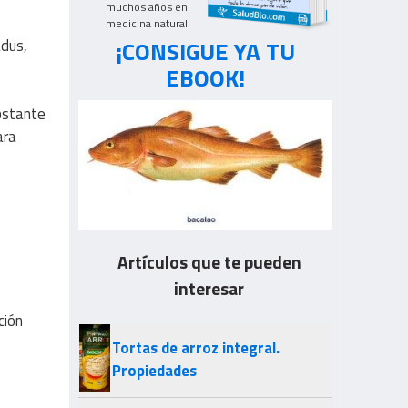
muchos años en
medicina natural.
¡CONSIGUE YA TU
adus,
EBOOK!
bstante
ara
Artículos que te pueden
interesar
ción
Tortas de arroz integral.
Propiedades