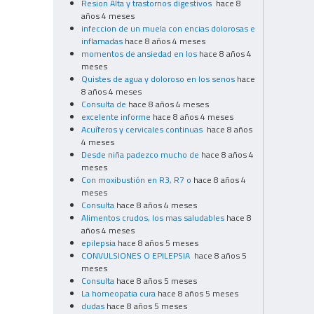
Resion Alta y trastornos digestivos
hace 8
años 4 meses
infeccion de un muela con encias dolorosas e
inflamadas
hace 8 años 4 meses
momentos de ansiedad en los
hace 8 años 4
meses
Quistes de agua y doloroso en los senos
hace
8 años 4 meses
Consulta de
hace 8 años 4 meses
excelente informe
hace 8 años 4 meses
Acuíferos y cervicales continuas
hace 8 años
4 meses
Desde niña padezco mucho de
hace 8 años 4
meses
Con moxibustión en R3, R7 o
hace 8 años 4
meses
Consulta
hace 8 años 4 meses
Alimentos crudos, los mas saludables
hace 8
años 4 meses
epilepsia
hace 8 años 5 meses
CONVULSIONES O EPILEPSIA
hace 8 años 5
meses
Consulta
hace 8 años 5 meses
La homeopatia cura
hace 8 años 5 meses
dudas
hace 8 años 5 meses