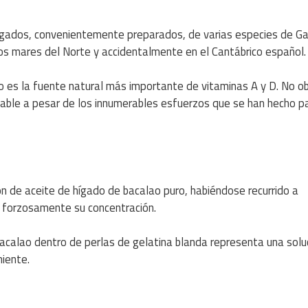
hígados, convenientemente preparados, de varias especies de G
os mares del Norte y accidentalmente en el Cantábrico español.
o es la fuente natural más importante de vitaminas A y D. No o
dable a pesar de los innumerables esfuerzos que se han hecho p
n de aceite de hígado de bacalao puro, habiéndose recurrido a
 forzosamente su concentración.
 bacalao dentro de perlas de gelatina blanda representa una solu
niente.