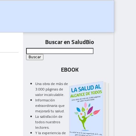
Buscar en SaludBio
EBOOK
Una obra de más de
3.000 páginas de
valor incalculable.
Información
extraordinaria que
mejorará tu salud.
La satisfación de
todos nuestros
lectores.
Y la experiencia de