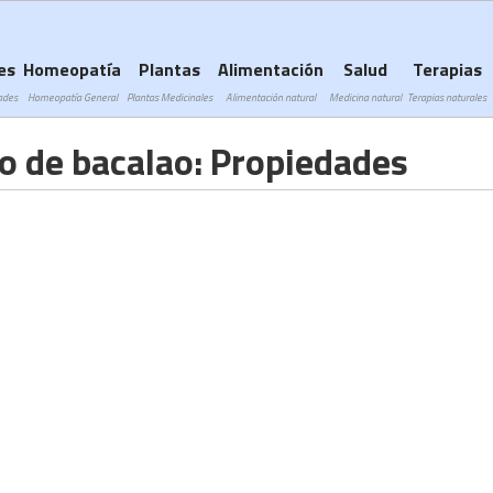
Subir a navegación
es
Homeopatía
Plantas
Alimentación
Salud
Terapias
ades
Homeopatía General
Plantas Medicinales
Alimentación natural
Medicina natural
Terapias naturales
do de bacalao: Propiedades