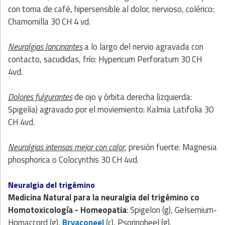
con toma de café, hipersensible al dolor, nervioso, colérico:
Chamomilla 30 CH 4 vd.
Neuralgias lancinantes
a lo largo del nervio agravada con
contacto, sacudidas, frío: Hypericum Perforatum 30 CH
4vd.
Dolores fulgurantes
de ojo y órbita derecha (izquierda:
Spigelia) agravado por el moviemiento: Kalmia Latifolia 30
CH 4vd.
Neuralgias intensas mejor con calor
, presión fuerte: Magnesia
phosphorica o Colocynthis 30 CH 4vd.
Neuralgia del trigémino
Medicina Natural
para la neuralgia del trigémino co
Homotoxicología - Homeopatia
: Spigelon (g), Gelsemium-
Homaccord (g),
Bryaconeel
(c), Psorinoheel (g).