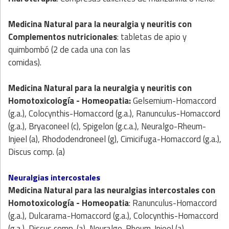
Medicina Natural
para la neuralgia y neuritis con
Complementos nutricionales
: tabletas de apio y
quimbombó (2 de cada una con las
comidas).
Medicina Natural
para la neuralgia y neuritis con
Homotoxicología
- Homeopatia
:
Gelsemium-Homaccord
(g.a.), Colocynthis-Homaccord (g.a.), Ranunculus-Homaccord
(g.a.), Bryaconeel (c), Spigelon (g.c.a.), Neuralgo-Rheum-
Injeel (a), Rhododendroneel (g), Cimicifuga-Homaccord (g.a.),
Discus comp. (a)
Neuralgias intercostales
Medicina Natural
para las neuralgias intercostales con
Homotoxicología
- Homeopatia
: Ranunculus-Homaccord
(g.a.), Dulcarama-Homaccord (g.a.), Colocynthis-Homaccord
(g.a.), Discus comp. (a), Neuralgo-Rheum-Injeel (a).