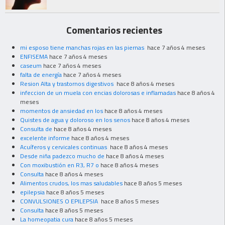
Comentarios recientes
mi esposo tiene manchas rojas en las piernas
hace 7 años 4 meses
ENFISEMA
hace 7 años 4 meses
caseum
hace 7 años 4 meses
falta de energía
hace 7 años 4 meses
Resion Alta y trastornos digestivos
hace 8 años 4 meses
infeccion de un muela con encias dolorosas e inflamadas
hace 8 años 4
meses
momentos de ansiedad en los
hace 8 años 4 meses
Quistes de agua y doloroso en los senos
hace 8 años 4 meses
Consulta de
hace 8 años 4 meses
excelente informe
hace 8 años 4 meses
Acuíferos y cervicales continuas
hace 8 años 4 meses
Desde niña padezco mucho de
hace 8 años 4 meses
Con moxibustión en R3, R7 o
hace 8 años 4 meses
Consulta
hace 8 años 4 meses
Alimentos crudos, los mas saludables
hace 8 años 5 meses
epilepsia
hace 8 años 5 meses
CONVULSIONES O EPILEPSIA
hace 8 años 5 meses
Consulta
hace 8 años 5 meses
La homeopatia cura
hace 8 años 5 meses