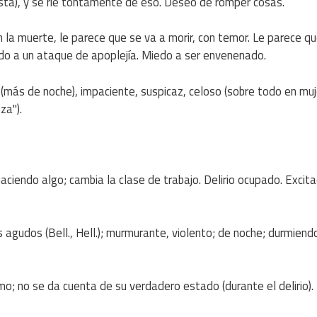
sta), y se ríe tontamente de eso. Deseo de romper cosas.
n la muerte, le parece que se va a morir, con temor. Le parece q
edo a un ataque de apoplejía. Miedo a ser envenenado.
 (más de noche), impaciente, suspicaz, celoso (sobre todo en muj
za").
ciendo algo; cambia la clase de trabajo. Delirio ocupado. Excita
s agudos (Bell., Hell.); murmurante, violento; de noche; durmiend
o; no se da cuenta de su verdadero estado (durante el delirio).