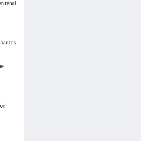
en renal
nchantes
ue
ión,