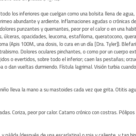
odo los inferiores que cuelgan como una bolsita llena de agua,
agrimeo abundante y ardiente. Inflamaciones agudas o crónicas de
n dolores punzantes y quemantes, peor por el calor o en una habi
s, úlceras, opacidades, leucoma, estafiloma, queratocono, querat
a (Apis 100M., una dosis, lo cura en un día [Dra. Tyler]). Blefari
strabismo. Dolores oculares pinchantes, o como por un cuerpo ex
idos o evertidos, sobre todo el inferior; caen las pestañas; orzu
iba o dan vueltas durmiendo. Fístula lagrimal. Visión turbia cuando
 niño lleva la mano a su mastoides cada vez que grita. Otitis ag
tadas. Coriza, peor por calor. Catarro crónico con costras. Pólipos
 pálida (después de una escarlatina) o roja y caliente, y tan hi