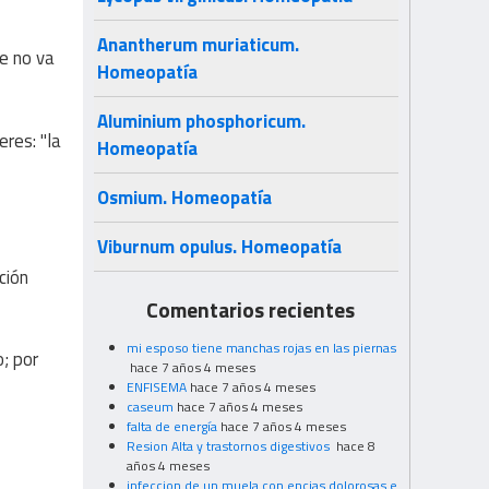
Anantherum muriaticum.
ue no va
Homeopatía
Aluminium phosphoricum.
eres: "la
Homeopatía
Osmium. Homeopatía
Viburnum opulus. Homeopatía
ción
Comentarios recientes
mi esposo tiene manchas rojas en las piernas
o; por
hace 7 años 4 meses
ENFISEMA
hace 7 años 4 meses
caseum
hace 7 años 4 meses
falta de energía
hace 7 años 4 meses
Resion Alta y trastornos digestivos
hace 8
años 4 meses
infeccion de un muela con encias dolorosas e