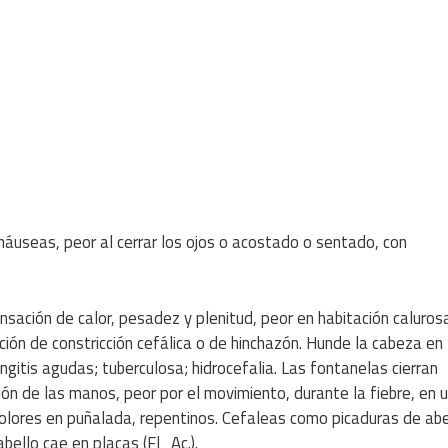
 náuseas, peor al cerrar los ojos o acostado o sentado, con
ensación de calor, pesadez y plenitud, peor en habitación caluros
ación de constricción cefálica o de hinchazón. Hunde la cabeza en 
ngitis agudas; tuberculosa; hidrocefalia. Las fontanelas cierran
ión de las manos, peor por el movimiento, durante la fiebre, en 
 Dolores en puñalada, repentinos. Cefaleas como picaduras de abe
abello cae en placas (Fl_Ac.).