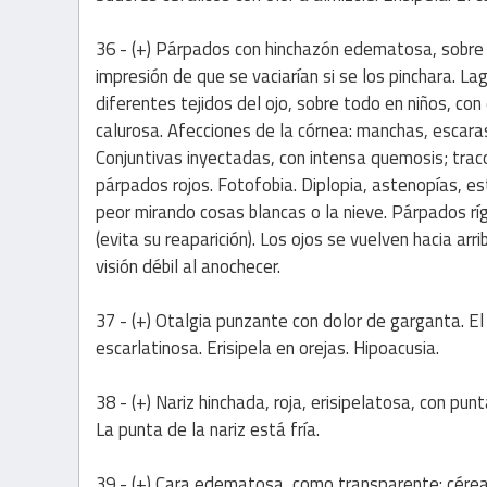
36 - (+) Párpados con hinchazón edematosa, sobre t
impresión de que se vaciarían si se los pinchara. L
diferentes tejidos del ojo, sobre todo en niños, co
calurosa. Afecciones de la córnea: manchas, escara
Conjuntivas inyectadas, con intensa quemosis; tracom
párpados rojos. Fotofobia. Diplopia, astenopías, e
peor mirando cosas blancas o la nieve. Párpados ríg
(evita su reaparición). Los ojos se vuelven hacia arr
visión débil al anochecer.
37 - (+) Otalgia punzante con dolor de garganta. El
escarlatinosa. Erisipela en orejas. Hipoacusia.
38 - (+) Nariz hinchada, roja, erisipelatosa, con pun
La punta de la nariz está fría.
39 - (+) Cara edematosa, como transparente: cérea y