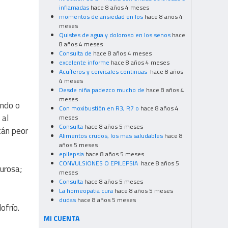
inflamadas
hace 8 años 4 meses
momentos de ansiedad en los
hace 8 años 4
meses
Quistes de agua y doloroso en los senos
hace
8 años 4 meses
Consulta de
hace 8 años 4 meses
excelente informe
hace 8 años 4 meses
Acuíferos y cervicales continuas
hace 8 años
4 meses
Desde niña padezco mucho de
hace 8 años 4
meses
endo o
Con moxibustión en R3, R7 o
hace 8 años 4
 al
meses
Consulta
hace 8 años 5 meses
tán peor
Alimentos crudos, los mas saludables
hace 8
años 5 meses
epilepsia
hace 8 años 5 meses
CONVULSIONES O EPILEPSIA
hace 8 años 5
lurosa;
meses
Consulta
hace 8 años 5 meses
La homeopatia cura
hace 8 años 5 meses
dudas
hace 8 años 5 meses
ofrío.
MI CUENTA