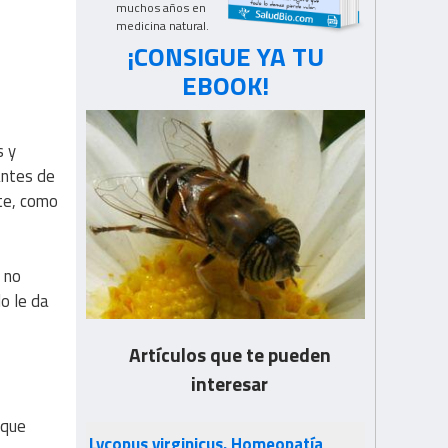
muchos años en
medicina natural.
¡CONSIGUE YA TU
EBOOK!
s y
antes de
nte, como
; no
lo le da
Artículos que te pueden
interesar
 que
Lycopus virginicus. Homeopatía