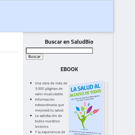
Buscar en SaludBio
EBOOK
Una obra de más de
3.000 páginas de
valor incalculable.
Información
extraordinaria que
mejorará tu salud.
La satisfación de
todos nuestros
lectores.
Y la experiencia de