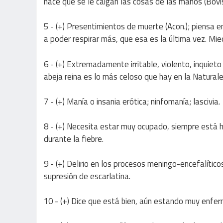
hace que se le caigan las cosas de las manos (Bovi
5 - (+) Presentimientos de muerte (Acon.); piensa e
a poder respirar más, que esa es la última vez. Mi
6 - (+) Extremadamente irritable, violento, inquieto
abeja reina es lo más celoso que hay en la Naturale
7 - (+) Manía o insania erótica; ninfomanía; lascivia.
8 - (+) Necesita estar muy ocupado, siempre está ha
durante la fiebre.
9 - (+) Delirio en los procesos meningo-encefalítico
supresión de escarlatina.
10 - (+) Dice que está bien, aún estando muy enferm