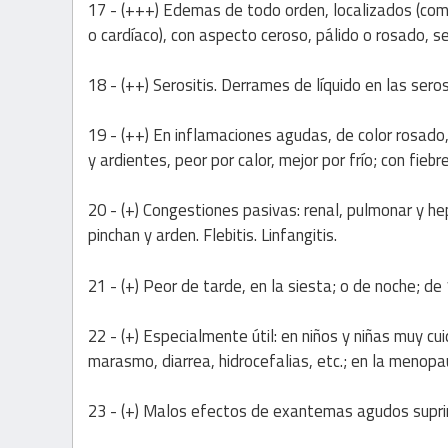
17 - (+++) Edemas de todo orden, localizados (como
o cardíaco), con aspecto ceroso, pálido o rosado, s
18 - (++) Serositis. Derrames de líquido en las serosas
19 - (++) En inflamaciones agudas, de color rosad
y ardientes, peor por calor, mejor por frío; con fiebre
20 - (+) Congestiones pasivas: renal, pulmonar y h
pinchan y arden. Flebitis. Linfangitis.
21 - (+) Peor de tarde, en la siesta; o de noche; de
22 - (+) Especialmente útil: en niños y niñas muy cu
marasmo, diarrea, hidrocefalias, etc.; en la menopaus
23 - (+) Malos efectos de exantemas agudos suprimi