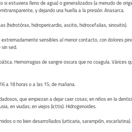
 si estuviera lleno de agua) o generalizados (a menudo de orig
emitransparente, y dejando una huella a la presión. Anasarca.
 (hidrotórax, hidropericardio, ascitis, hidrocefalias, sinovitis).
o, extremadamente sensibles al menor contacto, con dolores pi
 sin sed.
epática. Hemorragias de sangre oscura que no coagula. Várices q
 16 a 18 horas o a las 15; de mañana.
idadosos, que empiezan a dejar caer cosas; en niños en la dentic
ia, en viudas; en viejos (icttis). Hidrogenoides.
dos o no bien desarrollados (urticaria, sarampión, escarlatina).