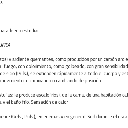
o.
ara leer o estudiar.
IFICA
zos) y ardiente quemantes, como producidos por un carbón ardi
al fuego; con dolorimiento, como golpeado, con gran sensibilidad
 sitio (Puls.), se extienden rápidamente a todo el cuerpo y es
y el movimiento, o caminando o cambiando de posición.
estufas: le produce escalofríos), de la cama, de una habitación ca
a y el baño frío. Sensación de calor.
ebre (Gels., Puls.), en edemas y en general. Sed durante el escal