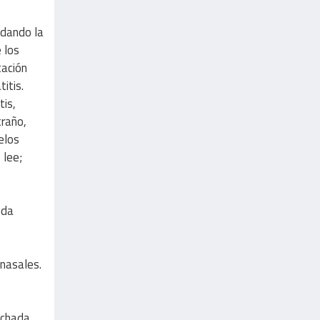
 dando la
 los
tación
itis.
tis,
traño,
elos
 lee;
uda
 nasales.
nchada