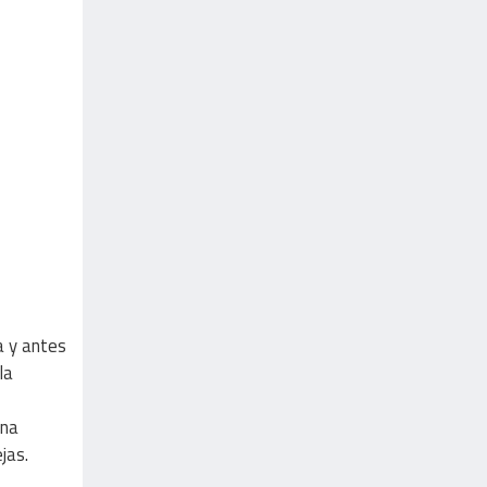
a y antes
la
una
jas.