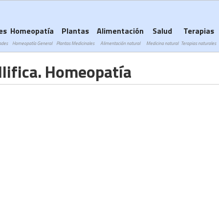
Subir a navegación
es
Homeopatía
Plantas
Alimentación
Salud
Terapias
ades
Homeopatía General
Plantas Medicinales
Alimentación natural
Medicina natural
Terapias naturales
lifica. Homeopatía