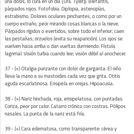
una dosis, lo cura en un día [Dra. Tyler]). Blefaritis,
párpados rojos. Fotofobia. Diplopia, astenopías,
estrabismo. Dolores oculares pinchantes, o como por un
cuerpo extraño, peor mirando cosas blancas o la nieve.
Párpados rígidos o evertidos, sobre todo el inferior; caen
las pestañas; orzuelos (evita su reaparición). Los ojos se
vuelven hacia arriba o dan vueltas durmiendo. Fístula
lagrimal. Visión turbia cuando lee; visión débil al anochecer.
37 - (+) Otalgia punzante con dolor de garganta. El niño
lleva la mano a su mastoides cada vez que grita. Otitis
aguda escarlatinosa. Erisipela en orejas. Hipoacusia.
38 - (+) Nariz hinchada, roja, erisipelatosa, con puntadas.
Coriza, peor por calor. Catarro crónico con costras. Pólipos
nasales. La punta de la nariz está fría.
39 - (+) Cara edematosa, como transparente: cérea y