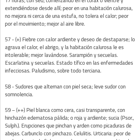
17 horas; con sed; comenzando en el tórax o vientre y
extendiéndose desde allí; peor en una habitación calurosa,
no mejora ni cerca de una estufa, no tolera el calor; peor
por el movimiento; mejor al aire libre.
57 - (+) Fiebre con calor ardiente y deseo de destaparse; lo
agrava el calor, el abrigo, y la habitación calurosa le es
intolerable; mejor lavándose. Sarampión y secuelas.
Escarlatina y secuelas. Estado tífico en las enfermedades
infecciosas. Paludismo, sobre todo terciana.
58 - Sudores que alternan con piel seca; leve sudor con
somnolencia.
59 – (++) Piel blanca como cera, casi transparente, con
hinchazón edematosa pálida; o roja y ardiente; sucia (Psor.,
Sulph.). Erupciones que pinchan y arden como picaduras de
abejas. Carbunclo con pinchazo. Celulitis. Urticaria: peor de