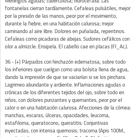
Meningitis agudas; tuberculosa; hidrocefalia. Las
fontanelas cierran tardíamente. Cefaleas pulsátiles, mejor
por la presión de las manos, peor por el movimiento,
durante la fiebre, en una habitación calurosa; mejor
caminando al aire libre. Dolores en puñalada, repentinos.
Cefaleas como picaduras de abejas. Sudores cefálicos con
olor a almizcle. Erisipela. El cabello cae en placas (Fl_Ac.).
36 - (+) Párpados con hinchazón edematosa, sobre todo
los inferiores que cuelgan como una bolsita llena de agua,
dando la impresión de que se vaciarían si se los pinchara.
Lagrimeo abundante y ardiente. Inflamaciones agudas o
crónicas de los diferentes tejidos del ojo, sobre todo en
niños, con dolores punzantes y quemantes, peor por el
calor o en una habitación calurosa. Afecciones de la córnea:
manchas, escaras, úlceras, opacidades, leucoma,
estafiloma, queratocono, queratitis. Conjuntivas
inyectadas, con intensa quemosis; tracoma (Apis 100M.,