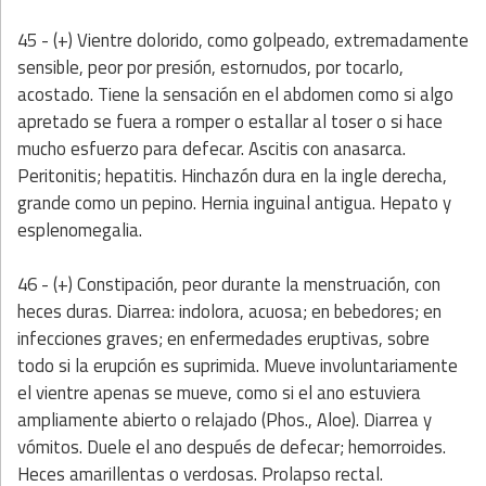
45 - (+) Vientre dolorido, como golpeado, extremadamente
sensible, peor por presión, estornudos, por tocarlo,
acostado. Tiene la sensación en el abdomen como si algo
apretado se fuera a romper o estallar al toser o si hace
mucho esfuerzo para defecar. Ascitis con anasarca.
Peritonitis; hepatitis. Hinchazón dura en la ingle derecha,
grande como un pepino. Hernia inguinal antigua. Hepato y
esplenomegalia.
46 - (+) Constipación, peor durante la menstruación, con
heces duras. Diarrea: indolora, acuosa; en bebedores; en
infecciones graves; en enfermedades eruptivas, sobre
todo si la erupción es suprimida. Mueve involuntariamente
el vientre apenas se mueve, como si el ano estuviera
ampliamente abierto o relajado (Phos., Aloe). Diarrea y
vómitos. Duele el ano después de defecar; hemorroides.
Heces amarillentas o verdosas. Prolapso rectal.