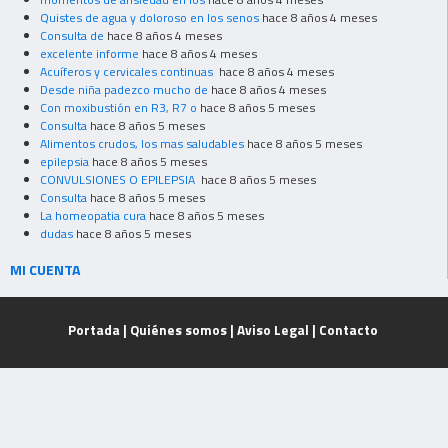
Quistes de agua y doloroso en los senos
hace 8 años 4 meses
Consulta de
hace 8 años 4 meses
excelente informe
hace 8 años 4 meses
Acuíferos y cervicales continuas
hace 8 años 4 meses
Desde niña padezco mucho de
hace 8 años 4 meses
Con moxibustión en R3, R7 o
hace 8 años 5 meses
Consulta
hace 8 años 5 meses
Alimentos crudos, los mas saludables
hace 8 años 5 meses
epilepsia
hace 8 años 5 meses
CONVULSIONES O EPILEPSIA
hace 8 años 5 meses
Consulta
hace 8 años 5 meses
La homeopatia cura
hace 8 años 5 meses
dudas
hace 8 años 5 meses
MI CUENTA
Portada
|
Quiénes somos
|
Aviso Legal
|
Contacto