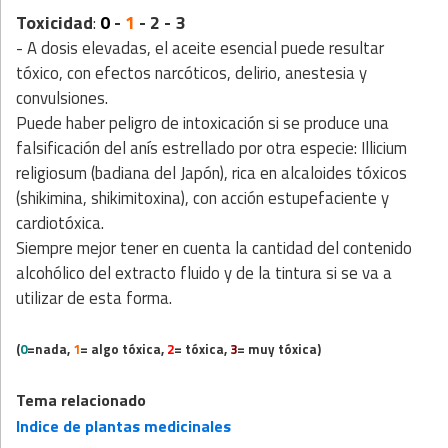
Toxicidad
0
-
1
- 2 - 3
:
- A dosis elevadas, el aceite esencial puede resultar
tóxico, con efectos narcóticos, delirio, anestesia y
convulsiones.
Puede haber peligro de intoxicación si se produce una
falsificación del anís estrellado por otra especie: Illicium
religiosum (badiana del Japón), rica en alcaloides tóxicos
(shikimina, shikimitoxina), con acción estupefaciente y
cardiotóxica.
Siempre mejor tener en cuenta la cantidad del contenido
alcohólico del extracto fluido y de la tintura si se va a
utilizar de esta forma.
(
0
=nada,
1
= algo tóxica,
2
= tóxica,
3
= muy tóxica)
Tema relacionado
Indice de plantas medicinales