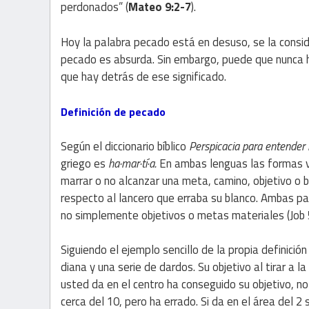
perdonados” (
Mateo 9:2-7
).
Hoy la palabra pecado está en desuso, se la consid
pecado es absurda. Sin embargo, puede que nunca ha
que hay detrás de ese significado.
Definición de pecado
Según el diccionario bíblico
Perspicacia para entender 
griego es
ha·mar·tí·a.
En ambas lenguas las formas v
marrar o no alcanzar una meta, camino, objetivo o b
respecto al lancero que erraba su blanco. Ambas pal
no simplemente objetivos o metas materiales (Job 5
Siguiendo el ejemplo sencillo de la propia definic
diana y una serie de dardos. Su objetivo al tirar a 
usted da en el centro ha conseguido su objetivo, no
cerca del 10, pero ha errado. Si da en el área del 2 