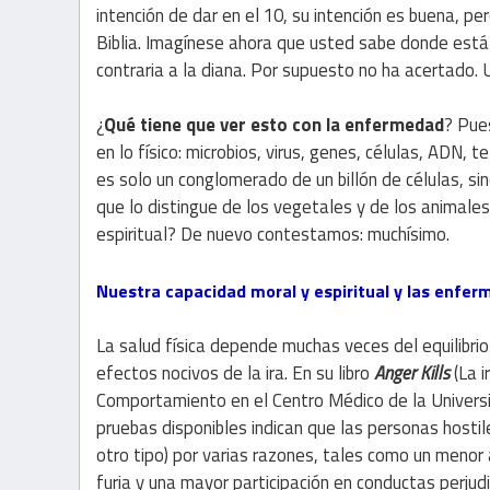
intención de dar en el 10, su intención es buena, pe
Biblia. Imagínese ahora que usted sabe donde está l
contraria a la diana. Por supuesto no ha acertado. 
¿
Qué tiene que ver esto con la enfermedad
? Pue
en lo físico: microbios, virus, genes, células, ADN, 
es solo un conglomerado de un billón de células, si
que lo distingue de los vegetales y de los animale
espiritual? De nuevo contestamos: muchísimo.
Nuestra capacidad moral y espiritual y las enfe
La salud física depende muchas veces del equilibri
efectos nocivos de la ira. En su libro
Anger
Kills
(La 
Comportamiento en el Centro Médico de la Universid
pruebas disponibles indican que las personas host
otro tipo) por varias razones, tales como un menor
furia y una mayor participación en conductas perjudic