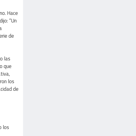
ano. Hace
ijo: “Un
a
erie de
o las
to que
tiva,
ron los
acidad de
o los