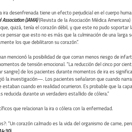
ira desenfrenada tiene un efecto perjudicial en el cuerpo hum
l
Association
(JAMA)
(Revista de la Asociación Médica Americana) d
que, quizá, tenía el corazón débil, y que este no pudo soportar l
ce pensar que esto no es más que la culminación de una larga s
amente los que debilitaron su corazón”.
an mencionó la posibilidad de que corran menos riesgo de infart
mentos de tensión emocional. “La reducción del cinco por cien
 sangre] de los pacientes durante momentos de ira es significa
igió la investigación—. Los pacientes señalaron que cuando narra
ue estaban cuando en realidad ocurrieron. Es probable que la cap
 reducida durante un verdadero estallido de cólera.”
íficos que relacionan la ira o cólera con la enfermedad.
ños?: “Un corazón calmado es la vida del organismo de carne, per
14:30
)