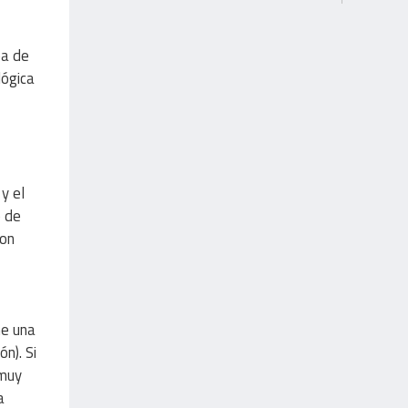
ea de
lógica
y el
o de
on
,
ne una
n). Si
 muy
a