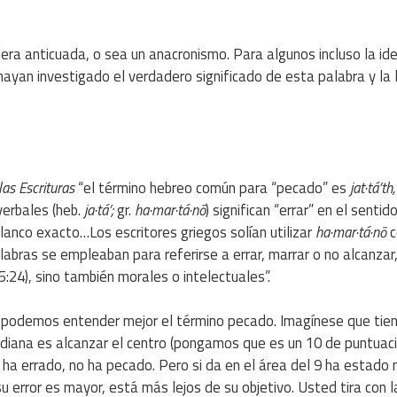
era anticuada, o sea un anacronismo. Para algunos incluso la id
yan investigado el verdadero significado de esta palabra y la 
las Escrituras
“el término hebreo común para “pecado” es
jat·tá’th,
erbales (heb.
ja·tá’;
gr.
ha·mar·tá·nō
) significan “errar” en el sentid
lanco exacto…Los escritores griegos solían utilizar
ha·mar·tá·nō
c
abras se empleaban para referirse a errar, marrar o no alcanzar
:24), sino también morales o intelectuales”.
ión podemos entender mejor el término pecado. Imagínese que tie
la diana es alcanzar el centro (pongamos que es un 10 de puntuació
 ha errado, no ha pecado. Pero si da en el área del 9 ha estado
su error es mayor, está más lejos de su objetivo. Usted tira con l