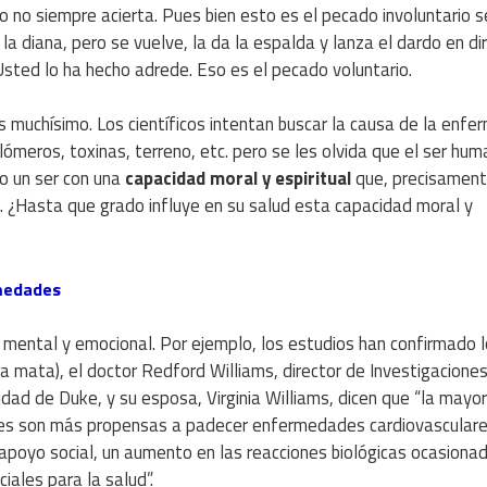
ro no siempre acierta. Pues bien esto es el pecado involuntario s
a diana, pero se vuelve, la da la espalda y lanza el dardo en di
Usted lo ha hecho adrede. Eso es el pecado voluntario.
s muchísimo. Los científicos intentan buscar la causa de la enf
telómeros, toxinas, terreno, etc. pero se les olvida que el ser hu
no un ser con una
capacidad moral y espiritual
que, precisamente
s. ¿Hasta que grado influye en su salud esta capacidad moral y
rmedades
o mental y emocional. Por ejemplo, los estudios han confirmado 
ira mata), el doctor Redford Williams, director de Investigaciones
ad de Duke, y su esposa, Virginia Williams, dicen que “la mayor
iles son más propensas a padecer enfermedades cardiovasculare
 apoyo social, un aumento en las reacciones biológicas ocasionad
iales para la salud”.