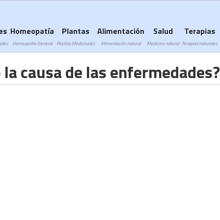
Subir a navegación
es
Homeopatía
Plantas
Alimentación
Salud
Terapias
ades
Homeopatía General
Plantas Medicinales
Alimentación natural
Medicina natural
Terapias naturales
 la causa de las enfermedades?