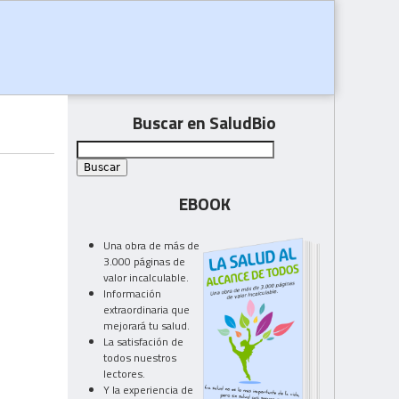
Buscar en SaludBio
EBOOK
Una obra de más de
3.000 páginas de
valor incalculable.
Información
extraordinaria que
mejorará tu salud.
La satisfación de
todos nuestros
lectores.
Y la experiencia de