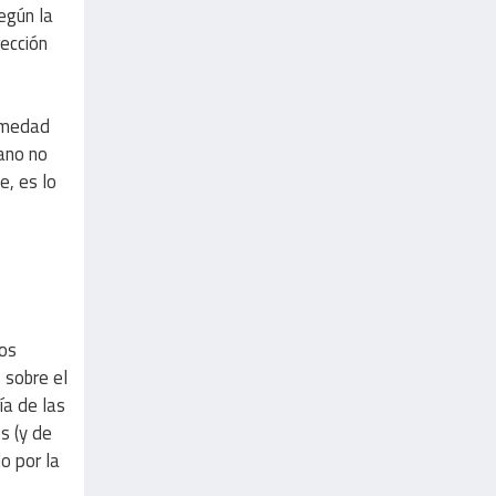
egún la
rección
ermedad
mano no
, es lo
los
 sobre el
ía de las
s (y de
o por la