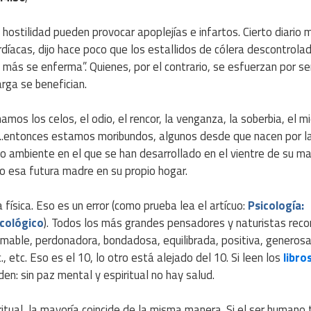
hostilidad pueden provocar apoplejías e infartos. Cierto diario 
íacas, dijo hace poco que los estallidos de cólera descontrola
ás se enferma”. Quienes, por el contrario, se esfuerzan por se
arga se benefician.
mamos los celos, el odio, el rencor, la venganza, la soberbia, el m
etc….entonces estamos moribundos, algunos desde que nacen por l
o ambiente en el que se han desarrollado en el vientre de su m
do esa futura madre en su propio hogar.
 física. Eso es un error (como prueba lea el artícuo:
Psicología:
cológico
). Todos los más grandes pensadores y naturistas rec
mable, perdonadora, bondadosa, equilibrada, positiva, generosa
, etc. Eso es el 10, lo otro está alejado del 10. Si leen los
libro
en: sin paz mental y espiritual no hay salud.
itual, la mayoría coincide de la misma manera. Si el ser humano 