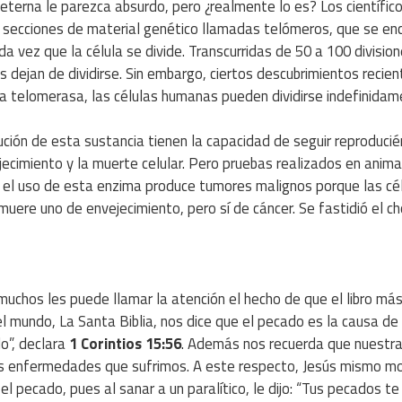
eterna le parezca absurdo, pero ¿realmente lo es? Los científic
s secciones de material genético llamadas telómeros, que se en
 vez que la célula se divide. Transcurridas de 50 a 100 divisio
s dejan de dividirse. Sin embargo, ciertos descubrimientos recie
a telomerasa, las células humanas pueden dividirse indefinidam
ción de esta sustancia tienen la capacidad de seguir reproduci
jecimiento y la muerte celular. Pero pruebas realizados en anima
e el uso de esta enzima produce tumores malignos porque las cé
uere uno de envejecimiento, pero sí de cáncer. Se fastidió el cho
uchos les puede llamar la atención el hecho de que el libro má
el mundo, La Santa Biblia, nos dice que el pecado es la causa de 
o”, declara
1 Corintios 15:56
. Además nos recuerda que nuestr
s enfermedades que sufrimos. A este respecto, Jesús mismo m
l pecado, pues al sanar a un paralítico, le dijo: “Tus pecados te