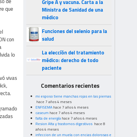
uso de
Gripe A y vacuna. Carta a la
ere que
Ministra de Sanidad de una
médico
Funciones del selenio para la
el
salud
ADN con
a
La eleccíón del tratamiento
lvida lo
médico: derecho de todo
paciente
vó vivas
Comentarios recientes
ick,
ecta.
mi esposo tiene manchas rojas en las piernas
hace 7 años 4 meses
ENFISEMA
hace 7 años 4 meses
ogramado
caseum
hace 7 años 4 meses
azadas
falta de energía
hace 7 años 4 meses
Resion Alta y trastornos digestivos
hace 8
años 4 meses
infeccion de un muela con encias dolorosas e