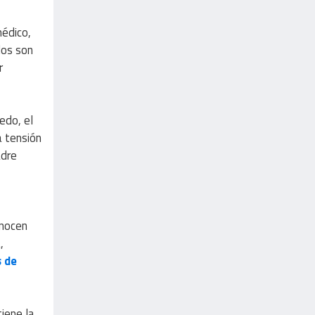
médico,
dos son
r
iedo, el
a tensión
adre
onocen
,
s de
tiene la