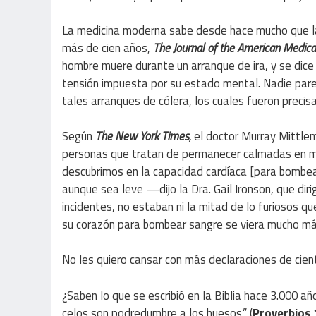
La medicina moderna sabe desde hace mucho que la 
más de cien años,
The
Journal
of
the
American
Medica
hombre muere durante un arranque de ira, y se dice 
tensión impuesta por su estado mental. Nadie pare
tales arranques de cólera, los cuales fueron precis
Según
The
New
York
Times
,
el doctor Murray Mittlem
personas que tratan de permanecer calmadas en mo
descubrimos en la capacidad cardíaca [para bombear
aunque sea leve —dijo la Dra. Gail Ironson, que dir
incidentes, no estaban ni la mitad de lo furiosos q
su corazón para bombear sangre se viera mucho más
No les quiero cansar con más declaraciones de cient
¿Saben lo que se escribió en la Biblia hace 3.000 a
celos son podredumbre a los huesos.” (
Proverbios 