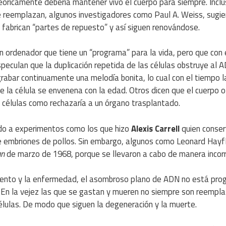
eóricamente debería mantener vivo el cuerpo para siempre. Incl
se reemplazan, algunos investigadores como Paul A. Weiss, sugi
fabrican “partes de repuesto” y así siguen renovándose.
n ordenador que tiene un “programa” para la vida, pero que con 
peculan que la duplicación repetida de las células obstruye al 
 grabar continuamente una melodía bonita, lo cual con el tiempo l
ue la célula se envenena con la edad. Otros dicen que el cuerpo o
 células como rechazaría a un órgano trasplantado.
do a experimentos como los que hizo
Alexis Carrell
quien conser
de embriones de pollos. Sin embargo, algunos como Leonard Hayfl
an
de marzo de 1968, porque se llevaron a cabo de manera incorr
imiento y la enfermedad, el asombroso plano de ADN no está pr
o. En la vejez las que se gastan y mueren no siempre son reempl
células. De modo que siguen la degeneración y la muerte.