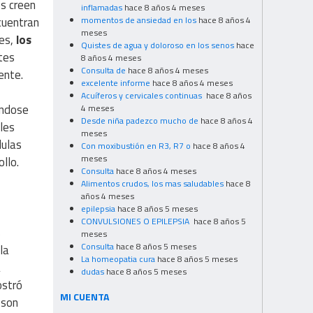
os creen
inflamadas
hace 8 años 4 meses
momentos de ansiedad en los
hace 8 años 4
cuentran
meses
nes,
los
Quistes de agua y doloroso en los senos
hace
ntes
8 años 4 meses
Consulta de
hace 8 años 4 meses
ente.
excelente informe
hace 8 años 4 meses
Acuíferos y cervicales continuas
hace 8 años
éndose
4 meses
Desde niña padezco mucho de
hace 8 años 4
les
meses
lulas
Con moxibustión en R3, R7 o
hace 8 años 4
meses
llo.
Consulta
hace 8 años 4 meses
Alimentos crudos, los mas saludables
hace 8
años 4 meses
epilepsia
hace 8 años 5 meses
CONVULSIONES O EPILEPSIA
hace 8 años 5
s
meses
Consulta
hace 8 años 5 meses
la
La homeopatia cura
hace 8 años 5 meses
a
dudas
hace 8 años 5 meses
ostró
MI CUENTA
 son