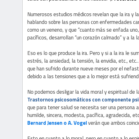
Numerosos estudios médicos revelan que la ira y la 
hablando sobre las personas con enfermedades card
como un veneno, y que “cuanto más se enfada uno, m
pacíficos, desarrollan “un corazón calmado” y a la l
Eso es lo que produce la ira. Pero y si a la ira le su
estrés, la ansiedad, la tensión, la envidia, etc., 
que han sufrido durante nueve meses por el nefast
debido a las tensiones que a lo mejor está sufrien
No podemos desligar la vida moral y espiritual de la
Trastornos psicosomáticos con componente psi
que para tener salud se necesita ser una persona a
humilde, sincera, modesta, pacífica, agradecida, etc.
Bernard Jensen o A. Vogel
verán que ambos coincid
Esto en cuanto a lo moral, pero en cuanto a lo espir