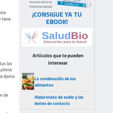
muchos años en
medicina natural.
¡CONSIGUE YA TU
este
é tiene
EBOOK!
Artículos que te pueden
interesar
tas las
afirmó
ma época
La combinación de los
alimentos
ón de
Hialuronato de sodio y las
lentes de contacto