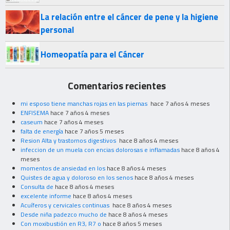
La relación entre el cáncer de pene y la higiene
personal
Homeopatía para el Cáncer
Comentarios recientes
mi esposo tiene manchas rojas en las piernas
hace 7 años 4 meses
ENFISEMA
hace 7 años 4 meses
caseum
hace 7 años 4 meses
falta de energía
hace 7 años 5 meses
Resion Alta y trastornos digestivos
hace 8 años 4 meses
infeccion de un muela con encias dolorosas e inflamadas
hace 8 años 4
meses
momentos de ansiedad en los
hace 8 años 4 meses
Quistes de agua y doloroso en los senos
hace 8 años 4 meses
Consulta de
hace 8 años 4 meses
excelente informe
hace 8 años 4 meses
Acuíferos y cervicales continuas
hace 8 años 4 meses
Desde niña padezco mucho de
hace 8 años 4 meses
Con moxibustión en R3, R7 o
hace 8 años 5 meses