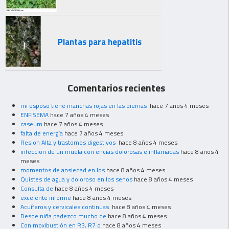
Plantas para hepatitis
Comentarios recientes
mi esposo tiene manchas rojas en las piernas
hace 7 años 4 meses
ENFISEMA
hace 7 años 4 meses
caseum
hace 7 años 4 meses
falta de energía
hace 7 años 4 meses
Resion Alta y trastornos digestivos
hace 8 años 4 meses
infeccion de un muela con encias dolorosas e inflamadas
hace 8 años 4
meses
momentos de ansiedad en los
hace 8 años 4 meses
Quistes de agua y doloroso en los senos
hace 8 años 4 meses
Consulta de
hace 8 años 4 meses
excelente informe
hace 8 años 4 meses
Acuíferos y cervicales continuas
hace 8 años 4 meses
Desde niña padezco mucho de
hace 8 años 4 meses
Con moxibustión en R3, R7 o
hace 8 años 4 meses