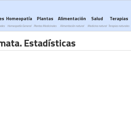
Subir a navegación
es
Homeopatía
Plantas
Alimentación
Salud
Terapias
ades
Homeopatía General
Plantas Medicinales
Alimentación natural
Medicina natural
Terapias naturales
ata. Estadísticas