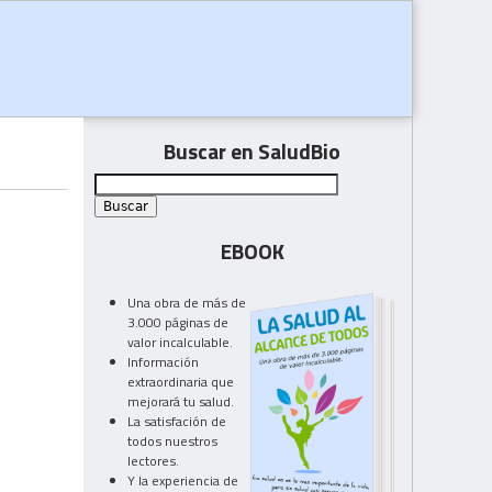
Buscar en SaludBio
EBOOK
Una obra de más de
3.000 páginas de
valor incalculable.
Información
extraordinaria que
mejorará tu salud.
La satisfación de
todos nuestros
lectores.
Y la experiencia de