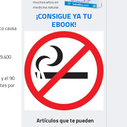
muchos años en
medicina natural.
¡CONSIGUE YA TU
EBOOK!
aco causa
49.400
 y el 90
rtes por
Artículos que te pueden