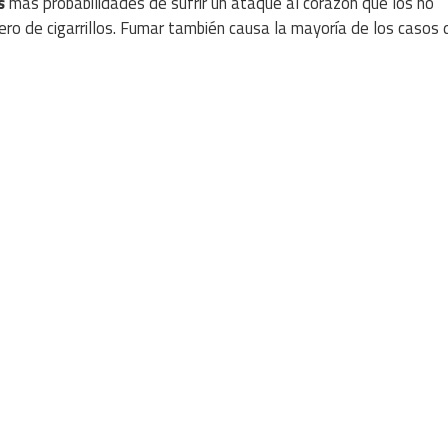
s
más probabilidades de sufrir un ataque al corazón que los no
ro de cigarrillos. Fumar también causa la mayoría de los casos 