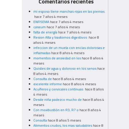
Comentarios recientes
mi esposo tiene manchas rojas en las piernas
hace 7 años 4 meses
ENFISEMA
hace 7 años 4 meses
caseum
hace 7 años 4 meses
falta de energía
hace 7 años 4 meses
Resion Alta y trastornos digestivos
hace 8
años 4 meses
infeccion de un muela con encias dolorosas e
inflamadas
hace 8 años 4 meses
momentos de ansiedad en los
hace 8 años 4
meses
Quistes de agua y doloroso en los senos
hace
8 años 4 meses
Consulta de
hace 8 años 4 meses
excelente informe
hace 8 años 4 meses
Acuíferos y cervicales continuas
hace 8 años
4 meses
Desde niña padezco mucho de
hace 8 años 4
meses
Con moxibustión en R3, R7 o
hace 8 años 4
meses
Consulta
hace 8 años 5 meses
Alimentos crudos, los mas saludables
hace 8