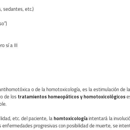
 sedantes, etc.)
so”)
o sí a III
antihomotóxica o de la homotoxicología, es la estimulación de l
vo de los
tratamientos homeopáticos y homotoxicológicos
e
ble.
lidad, etc. del paciente, la
homtoxicología
intentará la involuci
s enfermedades progresivas con posibilidad de muerte, se inten