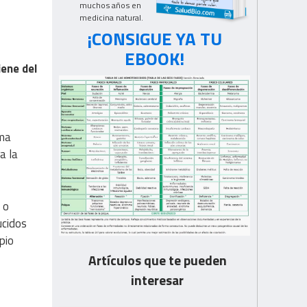
muchos años en
medicina natural.
¡CONSIGUE YA TU
EBOOK!
ene del
ema
a la
 o
ucidos
pio
Artículos que te pueden
interesar