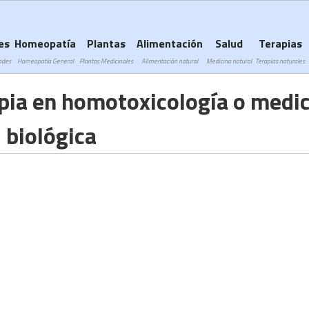
Subir a navegación
es
Homeopatía
Plantas
Alimentación
Salud
Terapias
ades
Homeopatía General
Plantas Medicinales
Alimentación natural
Medicina natural
Terapias naturales
pia en homotoxicología o medi
biológica