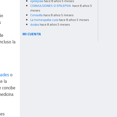
epilepsia
hace 8 años 5 meses
CONVULSIONES O EPILEPSIA
hace 8 años 5
meses
ón
Consulta
hace 8 años 5 meses
La homeopatia cura
hace 8 años 5 meses
s
dudas
hace 8 años 5 meses
MI CUENTA
de
ncluso la
dades
o
ce la
e concibe
medicina
des