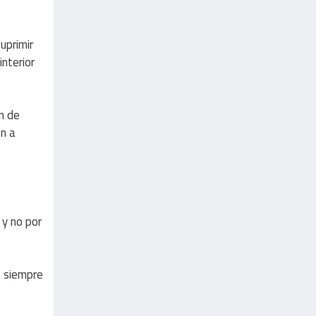
uprimir
interior
n de
ón a
 y no por
o siempre