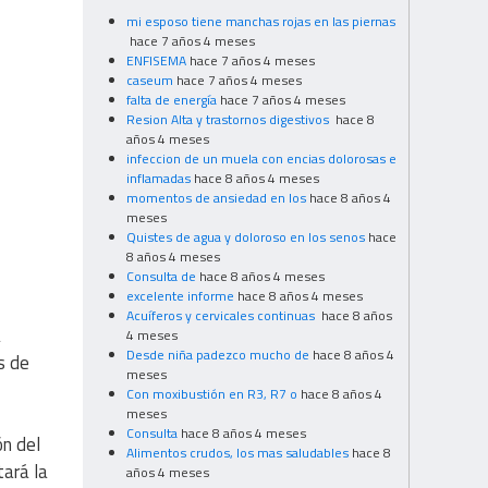
mi esposo tiene manchas rojas en las piernas
hace 7 años 4 meses
ENFISEMA
hace 7 años 4 meses
caseum
hace 7 años 4 meses
falta de energía
hace 7 años 4 meses
Resion Alta y trastornos digestivos
hace 8
años 4 meses
infeccion de un muela con encias dolorosas e
inflamadas
hace 8 años 4 meses
momentos de ansiedad en los
hace 8 años 4
meses
Quistes de agua y doloroso en los senos
hace
8 años 4 meses
Consulta de
hace 8 años 4 meses
excelente informe
hace 8 años 4 meses
Acuíferos y cervicales continuas
hace 8 años
a
4 meses
Desde niña padezco mucho de
hace 8 años 4
s de
meses
Con moxibustión en R3, R7 o
hace 8 años 4
meses
Consulta
hace 8 años 4 meses
ón del
Alimentos crudos, los mas saludables
hace 8
tará la
años 4 meses