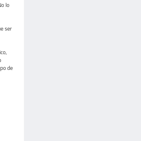
No lo
e ser
ico,
o
ipo de