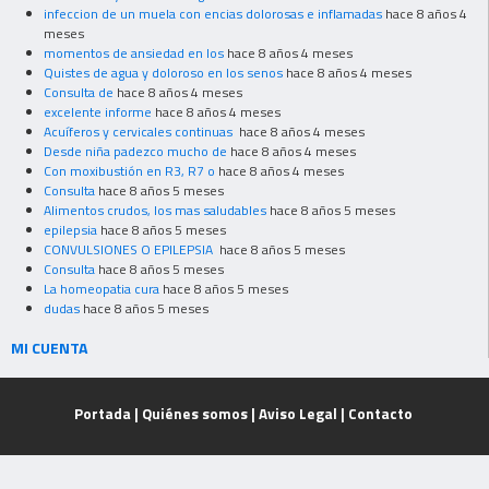
infeccion de un muela con encias dolorosas e inflamadas
hace 8 años 4
meses
momentos de ansiedad en los
hace 8 años 4 meses
Quistes de agua y doloroso en los senos
hace 8 años 4 meses
Consulta de
hace 8 años 4 meses
excelente informe
hace 8 años 4 meses
Acuíferos y cervicales continuas
hace 8 años 4 meses
Desde niña padezco mucho de
hace 8 años 4 meses
Con moxibustión en R3, R7 o
hace 8 años 4 meses
Consulta
hace 8 años 5 meses
Alimentos crudos, los mas saludables
hace 8 años 5 meses
epilepsia
hace 8 años 5 meses
CONVULSIONES O EPILEPSIA
hace 8 años 5 meses
Consulta
hace 8 años 5 meses
La homeopatia cura
hace 8 años 5 meses
dudas
hace 8 años 5 meses
MI CUENTA
Portada
|
Quiénes somos
|
Aviso Legal
|
Contacto