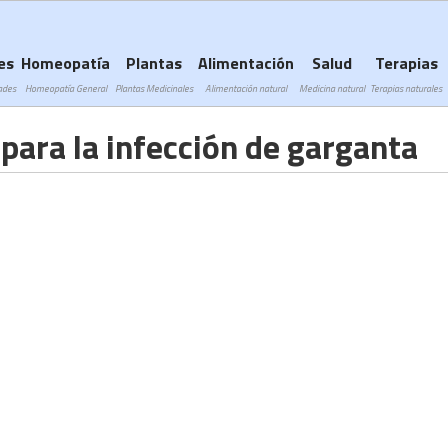
Subir a navegación
es
Homeopatía
Plantas
Alimentación
Salud
Terapias
ades
Homeopatía General
Plantas Medicinales
Alimentación natural
Medicina natural
Terapias naturales
ara la infección de garganta