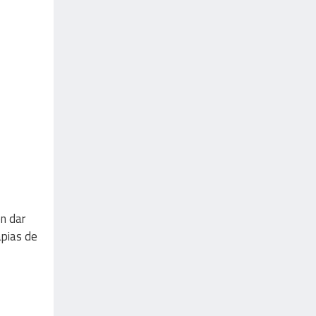
n dar
apias de