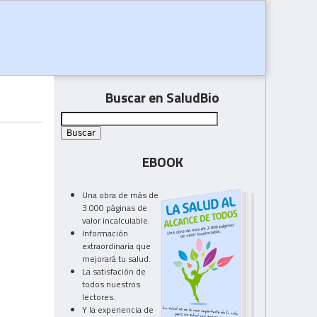
Buscar en SaludBio
EBOOK
Una obra de más de
3.000 páginas de
valor incalculable.
Información
extraordinaria que
mejorará tu salud.
La satisfación de
todos nuestros
lectores.
Y la experiencia de