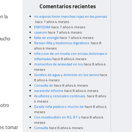
Comentarios recientes
n la
mi esposo tiene manchas rojas en las piernas
hace 7 años 4 meses
ENFISEMA
hace 7 años 4 meses
caseum
hace 7 años 4 meses
mucho
falta de energía
hace 7 años 4 meses
Resion Alta y trastornos digestivos
hace 8
años 4 meses
infeccion de un muela con encias dolorosas e
inflamadas
hace 8 años 4 meses
momentos de ansiedad en los
hace 8 años 4
meses
Quistes de agua y doloroso en los senos
hace
8 años 4 meses
Consulta de
hace 8 años 4 meses
excelente informe
hace 8 años 4 meses
Acuíferos y cervicales continuas
hace 8 años
4 meses
 otro
Desde niña padezco mucho de
hace 8 años 4
meses
Con moxibustión en R3, R7 o
hace 8 años 4
meses
 es tomar
Consulta
hace 8 años 4 meses