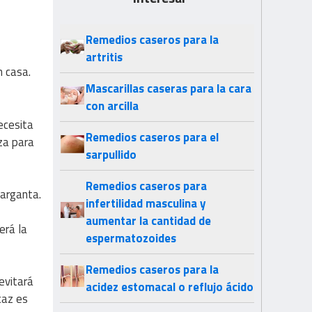
Remedios caseros para la
artritis
n casa.
Mascarillas caseras para la cara
con arcilla
ecesita
Remedios caseros para el
iza para
sarpullido
Remedios caseros para
garganta.
infertilidad masculina y
aumentar la cantidad de
erá la
espermatozoides
Remedios caseros para la
evitará
acidez estomacal o reflujo ácido
caz es