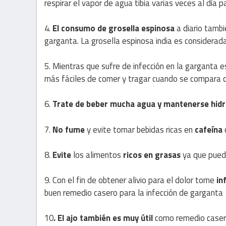
respirar el vapor de agua tibia varias veces al día 
4.
El consumo de grosella espinosa
a diario tambi
garganta. La grosella espinosa india es considerada
5. Mientras que sufre de infección en la garganta 
más fáciles de comer y tragar cuando se compara c
6.
Trate de beber mucha agua y mantenerse hid
7.
No fume
y evite tomar bebidas ricas en
cafeína
c
8.
Evite
los alimentos
ricos en grasas
ya que puede
9. Con el fin de obtener alivio para el dolor tome
in
buen remedio casero para la infección de garganta
10
. El ajo también es muy útil
como remedio casero