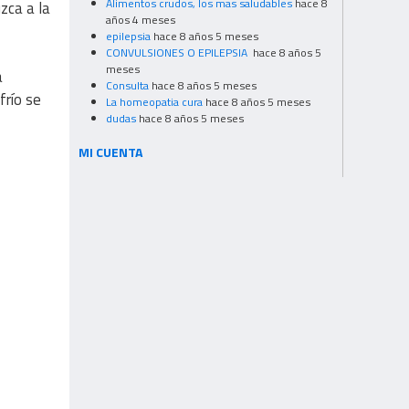
Alimentos crudos, los mas saludables
hace 8
uzca a la
años 4 meses
epilepsia
hace 8 años 5 meses
CONVULSIONES O EPILEPSIA
hace 8 años 5
meses
a
Consulta
hace 8 años 5 meses
frío se
La homeopatia cura
hace 8 años 5 meses
dudas
hace 8 años 5 meses
MI CUENTA