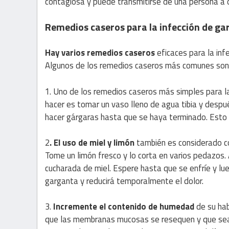
contagiosa y puede transmitirse de una persona a 
Remedios caseros para la infección de ga
Hay varios remedios caseros
eficaces para la inf
Algunos de los remedios caseros más comunes son
1. Uno de los remedios caseros más simples para l
hacer es tomar un vaso lleno de agua tibia y despué
hacer gárgaras hasta que se haya terminado. Esto l
2
. El uso de miel y limón
también es considerado c
Tome un limón fresco y lo corta en varios pedazos.
cucharada de miel. Espere hasta que se enfríe y lu
garganta y reducirá temporalmente el dolor.
3.
Incremente el contenido de humedad
de su hab
que las membranas mucosas se resequen y que sea 