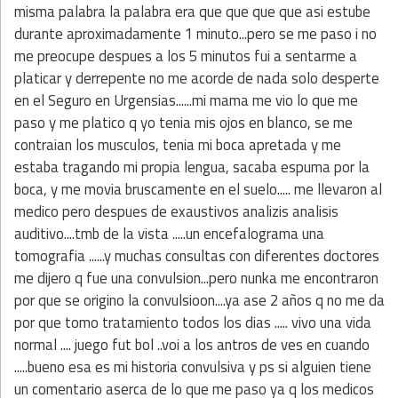
misma palabra la palabra era que que que que asi estube
durante aproximadamente 1 minuto...pero se me paso i no
me preocupe despues a los 5 minutos fui a sentarme a
platicar y derrepente no me acorde de nada solo desperte
en el Seguro en Urgensias......mi mama me vio lo que me
paso y me platico q yo tenia mis ojos en blanco, se me
contraian los musculos, tenia mi boca apretada y me
estaba tragando mi propia lengua, sacaba espuma por la
boca, y me movia bruscamente en el suelo..... me llevaron al
medico pero despues de exaustivos analizis analisis
auditivo....tmb de la vista .....un encefalograma una
tomografia ......y muchas consultas con diferentes doctores
me dijero q fue una convulsion...pero nunka me encontraron
por que se origino la convulsioon....ya ase 2 años q no me da
por que tomo tratamiento todos los dias ..... vivo una vida
normal .... juego fut bol ..voi a los antros de ves en cuando
.....bueno esa es mi historia convulsiva y ps si alguien tiene
un comentario aserca de lo que me paso ya q los medicos