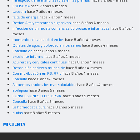
mi esposo tiene manchas rojas en las piernas
hace 7 años 4 meses
ENFISEMA
hace 7 años 4 meses
caseum
hace 7 años 4 meses
falta de energía
hace 7 años 4 meses
Resion Alta y trastornos digestivos
hace 8 años 4 meses
infeccion de un muela con encias dolorosas e inflamadas
hace 8 años 4
meses
momentos de ansiedad en los
hace 8 años 4 meses
Quistes de agua y doloroso en los senos
hace 8 años 4 meses
Consulta de
hace 8 años 4 meses
excelente informe
hace 8 años 4 meses
Acuíferos y cervicales continuas
hace 8 años 4 meses
Desde niña padezco mucho de
hace 8 años 4 meses
Con moxibustión en R3, R7 o
hace 8 años 4 meses
Consulta
hace 8 años 4 meses
Alimentos crudos, los mas saludables
hace 8 años 4 meses
epilepsia
hace 8 años 5 meses
CONVULSIONES O EPILEPSIA
hace 8 años 5 meses
Consulta
hace 8 años 5 meses
La homeopatia cura
hace 8 años 5 meses
dudas
hace 8 años 5 meses
MI CUENTA