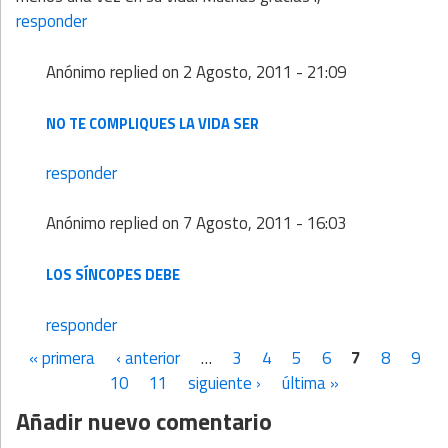
responder
Anónimo
replied on
2 Agosto, 2011 - 21:09
NO TE COMPLIQUES LA VIDA SER
responder
Anónimo
replied on
7 Agosto, 2011 - 16:03
LOS SÍNCOPES DEBE
responder
« primera
‹ anterior
…
3
4
5
6
7
8
9
Páginas
10
11
siguiente ›
última »
Añadir nuevo comentario