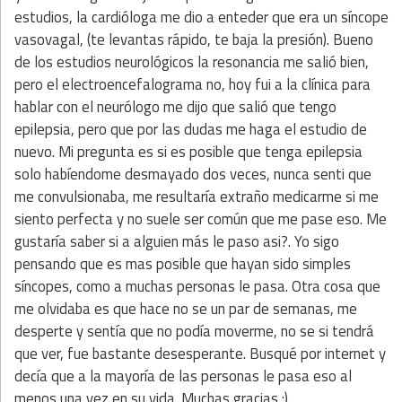
estudios, la cardióloga me dio a enteder que era un síncope
vasovagal, (te levantas rápido, te baja la presión). Bueno
de los estudios neurológicos la resonancia me salió bien,
pero el electroencefalograma no, hoy fui a la clínica para
hablar con el neurólogo me dijo que salió que tengo
epilepsia, pero que por las dudas me haga el estudio de
nuevo. Mi pregunta es si es posible que tenga epilepsia
solo habíendome desmayado dos veces, nunca senti que
me convulsionaba, me resultaría extraño medicarme si me
siento perfecta y no suele ser común que me pase eso. Me
gustaría saber si a alguien más le paso asi?. Yo sigo
pensando que es mas posible que hayan sido simples
síncopes, como a muchas personas le pasa. Otra cosa que
me olvidaba es que hace no se un par de semanas, me
desperte y sentía que no podía moverme, no se si tendrá
que ver, fue bastante desesperante. Busqué por internet y
decía que a la mayoría de las personas le pasa eso al
menos una vez en su vida. Muchas gracias :)