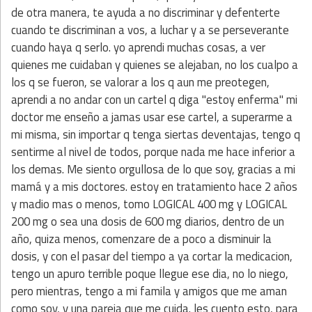
de otra manera, te ayuda a no discriminar y defenterte
cuando te discriminan a vos, a luchar y a se perseverante
cuando haya q serlo. yo aprendi muchas cosas, a ver
quienes me cuidaban y quienes se alejaban, no los cualpo a
los q se fueron, se valorar a los q aun me preotegen,
aprendi a no andar con un cartel q diga "estoy enferma" mi
doctor me enseño a jamas usar ese cartel, a superarme a
mi misma, sin importar q tenga siertas deventajas, tengo q
sentirme al nivel de todos, porque nada me hace inferior a
los demas. Me siento orgullosa de lo que soy, gracias a mi
mamá y a mis doctores. estoy en tratamiento hace 2 años
y madio mas o menos, tomo LOGICAL 400 mg y LOGICAL
200 mg o sea una dosis de 600 mg diarios, dentro de un
año, quiza menos, comenzare de a poco a disminuir la
dosis, y con el pasar del tiempo a ya cortar la medicacion,
tengo un apuro terrible poque llegue ese dia, no lo niego,
pero mientras, tengo a mi famila y amigos que me aman
como soy, y una pareja que me cuida. les cuento esto, para