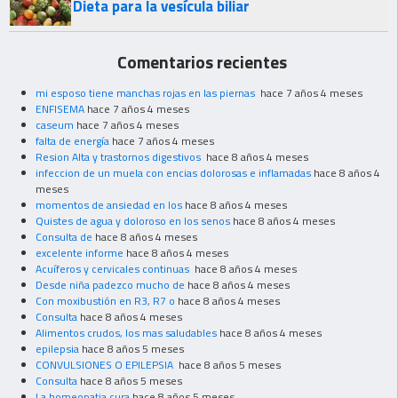
Dieta para la vesícula biliar
Comentarios recientes
mi esposo tiene manchas rojas en las piernas
hace 7 años 4 meses
ENFISEMA
hace 7 años 4 meses
caseum
hace 7 años 4 meses
falta de energía
hace 7 años 4 meses
Resion Alta y trastornos digestivos
hace 8 años 4 meses
infeccion de un muela con encias dolorosas e inflamadas
hace 8 años 4
meses
momentos de ansiedad en los
hace 8 años 4 meses
Quistes de agua y doloroso en los senos
hace 8 años 4 meses
Consulta de
hace 8 años 4 meses
excelente informe
hace 8 años 4 meses
Acuíferos y cervicales continuas
hace 8 años 4 meses
Desde niña padezco mucho de
hace 8 años 4 meses
Con moxibustión en R3, R7 o
hace 8 años 4 meses
Consulta
hace 8 años 4 meses
Alimentos crudos, los mas saludables
hace 8 años 4 meses
epilepsia
hace 8 años 5 meses
CONVULSIONES O EPILEPSIA
hace 8 años 5 meses
Consulta
hace 8 años 5 meses
La homeopatia cura
hace 8 años 5 meses