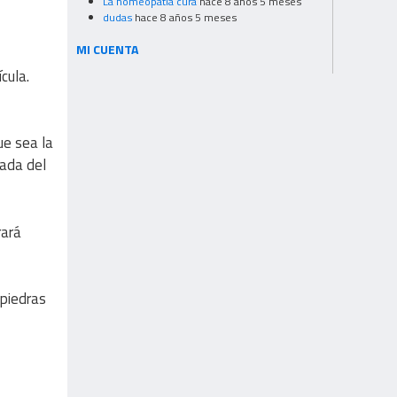
La homeopatia cura
hace 8 años 5 meses
dudas
hace 8 años 5 meses
MI CUENTA
cula.
ue sea la
lada del
rará
 piedras