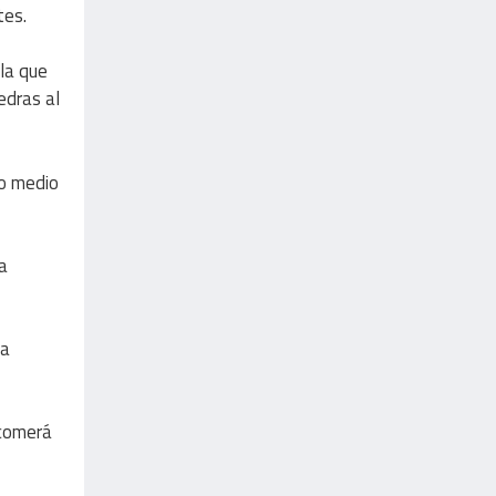
tes.
ula que
edras al
ro medio
la
la
 comerá