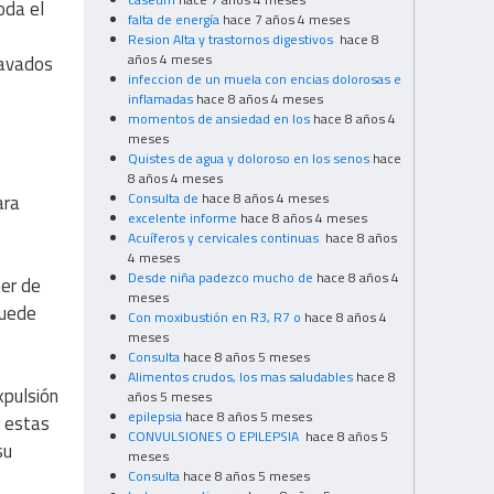
oda el
falta de energía
hace 7 años 4 meses
Resion Alta y trastornos digestivos
hace 8
años 4 meses
lavados
infeccion de un muela con encias dolorosas e
inflamadas
hace 8 años 4 meses
momentos de ansiedad en los
hace 8 años 4
meses
Quistes de agua y doloroso en los senos
hace
8 años 4 meses
Consulta de
hace 8 años 4 meses
ara
excelente informe
hace 8 años 4 meses
Acuíferos y cervicales continuas
hace 8 años
4 meses
Desde niña padezco mucho de
hace 8 años 4
mer de
meses
puede
Con moxibustión en R3, R7 o
hace 8 años 4
meses
Consulta
hace 8 años 5 meses
Alimentos crudos, los mas saludables
hace 8
xpulsión
años 5 meses
epilepsia
hace 8 años 5 meses
r estas
CONVULSIONES O EPILEPSIA
hace 8 años 5
su
meses
Consulta
hace 8 años 5 meses