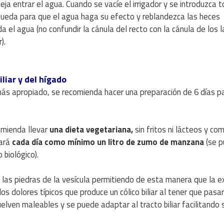
eja entrar el agua. Cuando se vacíe el irrigador y se introduzca t
pueda para que el agua haga su efecto y reblandezca las heces
 el agua (no confundir la cánula del recto con la cánula de los 
).
liar y del hígado
más apropiado, se recomienda hacer una preparación de 6 días p
mienda llevar
una dieta vegetariana,
sin fritos ni lácteos y co
ará
cada día como mínimo un litro de zumo de manzana
(se 
 biológico).
 las piedras de la vesícula permitiendo de esta manera que la e
los dolores típicos que produce un cólico biliar al tener que pasa
uelven maleables y se puede adaptar al tracto biliar facilitando 