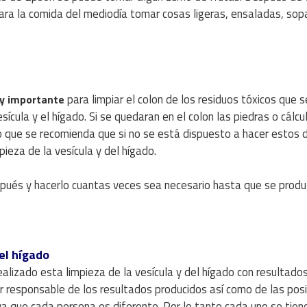
ara la comida del mediodía tomar cosas ligeras, ensaladas, sop
para limpiar el colon de los residuos tóxicos que 
y importante
ícula y el hígado. Si se quedaran en el colon las piedras o cálcu
do que se recomienda que si no se está dispuesto a hacer estos 
ieza de la vesícula y del hígado.
spués y hacerlo cuantas veces sea necesario hasta que se produ
 el hígado
lizado esta limpieza de la vesícula y del hígado con resultado
r responsable de los resultados producidos así como de las pos
 ya que cada persona es diferente. Por lo tanto cada uno se tien