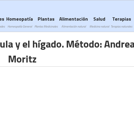
Subir a navegación
es
Homeopatía
Plantas
Alimentación
Salud
Terapias
ades
Homeopatía General
Plantas Medicinales
Alimentación natural
Medicina natural
Terapias naturales
cula y el hígado. Método: Andre
Moritz