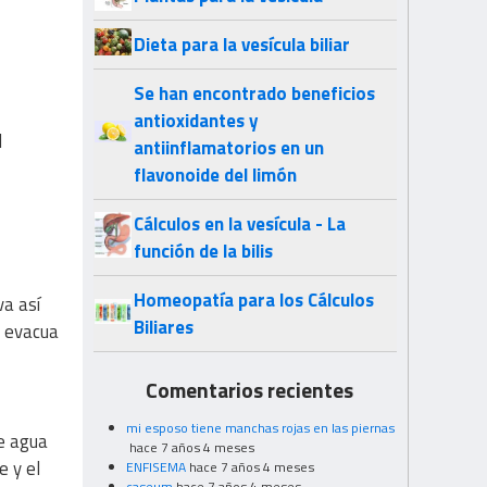
Dieta para la vesícula biliar
Se han encontrado beneficios
antioxidantes y
l
antiinflamatorios en un
flavonoide del limón
Cálculos en la vesícula - La
función de la bilis
Homeopatía para los Cálculos
va así
Biliares
e evacua
Comentarios recientes
mi esposo tiene manchas rojas en las piernas
de agua
hace 7 años 4 meses
e y el
ENFISEMA
hace 7 años 4 meses
caseum
hace 7 años 4 meses