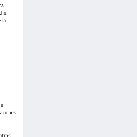
ca
che.
 la
se
uaciones
otras