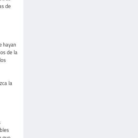
as de
se hayan
los de la
dos
zca la
s
ibles
e que