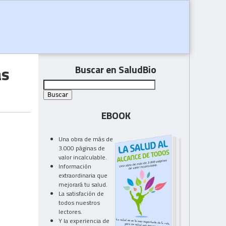
as
Buscar en SaludBio
EBOOK
Una obra de más de
3.000 páginas de
valor incalculable.
Información
extraordinaria que
mejorará tu salud.
La satisfación de
todos nuestros
lectores.
Y la experiencia de