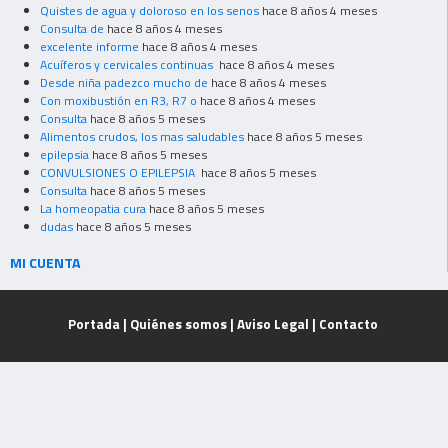
Quistes de agua y doloroso en los senos
hace 8 años 4 meses
Consulta de
hace 8 años 4 meses
excelente informe
hace 8 años 4 meses
Acuíferos y cervicales continuas
hace 8 años 4 meses
Desde niña padezco mucho de
hace 8 años 4 meses
Con moxibustión en R3, R7 o
hace 8 años 4 meses
Consulta
hace 8 años 5 meses
Alimentos crudos, los mas saludables
hace 8 años 5 meses
epilepsia
hace 8 años 5 meses
CONVULSIONES O EPILEPSIA
hace 8 años 5 meses
Consulta
hace 8 años 5 meses
La homeopatia cura
hace 8 años 5 meses
dudas
hace 8 años 5 meses
MI CUENTA
Portada
|
Quiénes somos
|
Aviso Legal
|
Contacto