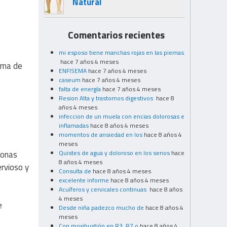
Natural
Comentarios recientes
mi esposo tiene manchas rojas en las piernas
hace 7 años 4 meses
orma de
ENFISEMA
hace 7 años 4 meses
caseum
hace 7 años 4 meses
falta de energía
hace 7 años 4 meses
Resion Alta y trastornos digestivos
hace 8
años 4 meses
infeccion de un muela con encias dolorosas e
inflamadas
hace 8 años 4 meses
momentos de ansiedad en los
hace 8 años 4
meses
sonas
Quistes de agua y doloroso en los senos
hace
8 años 4 meses
rvioso y
Consulta de
hace 8 años 4 meses
excelente informe
hace 8 años 4 meses
Acuíferos y cervicales continuas
hace 8 años
4 meses
e
Desde niña padezco mucho de
hace 8 años 4
meses
Con moxibustión en R3, R7 o
hace 8 años 4