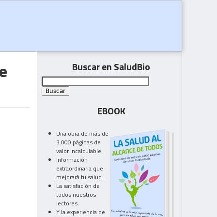
e
Buscar en SaludBio
EBOOK
Una obra de más de
3.000 páginas de
valor incalculable.
Información
extraordinaria que
mejorará tu salud.
La satisfación de
todos nuestros
lectores.
Y la experiencia de