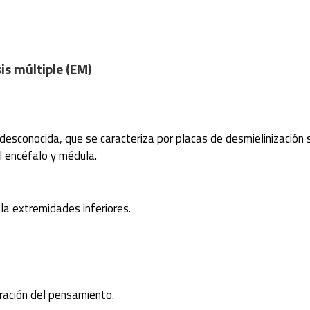
is múltiple (EM)
 desconocida, que se caracteriza por placas de desmielinización
el encéfalo y médula.
la extremidades inferiores.
tración del pensamiento.