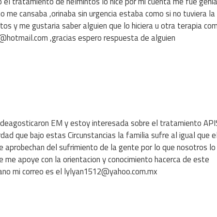
o el tratamiento de helmintos lo hice por mi cuenta me fue geni
o me cansaba ,orinaba sin urgencia estaba como si no tuviera la
s y me gustaria saber alguien que lo hiciera u otra terapia com
4@hotmail.com ,gracias espero respuesta de alguien
e deagosticaron EM y estoy interesada sobre el tratamiento API
que bajo estas Circunstancias la familia sufre al igual que e
 aprobechan del sufrimiento de la gente por lo que nosotros l
e me apoye con la orientacion y conocimiento hacerca de este
mano mi correo es el lylyan1512@yahoo.com.mx