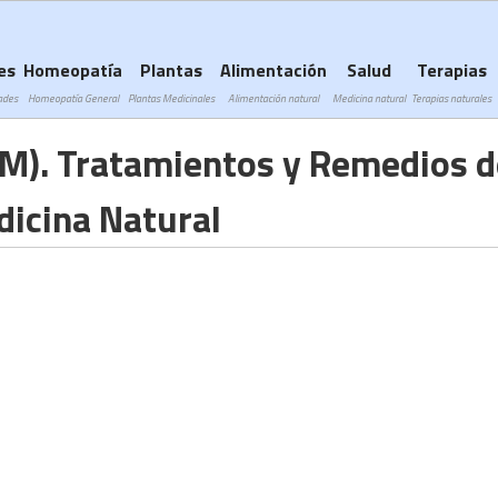
Subir a navegación
es
Homeopatía
Plantas
Alimentación
Salud
Terapias
ades
Homeopatía General
Plantas Medicinales
Alimentación natural
Medicina natural
Terapias naturales
EM). Tratamientos y Remedios d
icina Natural