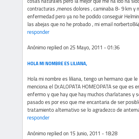
cosas naturales pero la mejor que me ha ido ha sid
contracturas ,menos dolores , caminaba 8- 9 km y n
enfermedad pero ya no he podido conseguir Helminto
las abejas que no he probado , mi email norberto8
responder
Anónimo
replied on
25 Mayo, 2011 - 01:36
HOLA MI NOMBRE ES LILIANA,
Hola mi nombre es liliana, tengo un hermano que l
menciona el Dr.ALOPATA HOMEOPATA se que es erdad 
enfermo y que hay que hay muchos charlatanes y se
pasado es por eso que me encantaria de ser posibl
tratamiento alternativo se lo agradezco de ante
responder
Anónimo
replied on
15 Junio, 2011 - 18:28