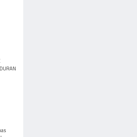
E
Z DURAN
has