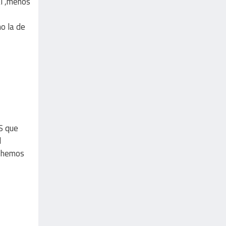
al ,menos
o la de
S que
l
o hemos