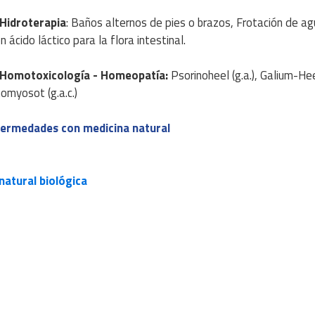
Hidroterapia
: Baños alternos de pies o brazos, Frotación de agu
 ácido láctico para la flora intestinal.
Homotoxicología
- Homeopatía
:
Psorinoheel (g.a.), Galium-Heel
omyosot (g.a.c.)
fermedades con medicina natural
atural biológica