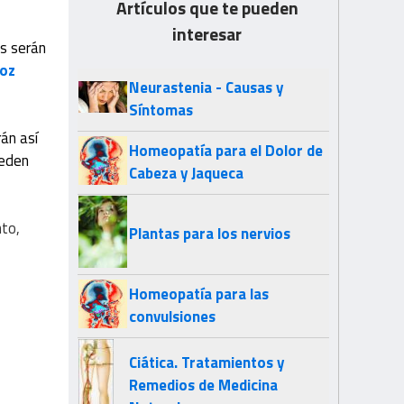
Artículos que te pueden
interesar
s serán
roz
Neurastenia - Causas y
Síntomas
rán así
Homeopatía para el Dolor de
ueden
Cabeza y Jaqueca
nto,
Plantas para los nervios
Homeopatía para las
convulsiones
Ciática. Tratamientos y
Remedios de Medicina