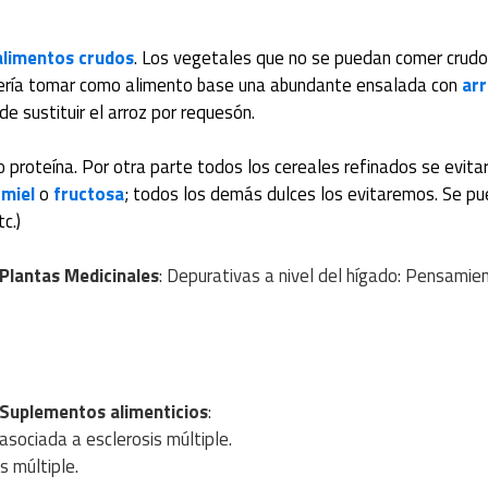
alimentos crudos
. Los vegetales que no se puedan comer crudo
ebería tomar como alimento base una abundante ensalada con
ar
e sustituir el arroz por requesón.
o proteína. Por otra parte todos los cereales refinados se evita
n
miel
o
fructosa
; todos los demás dulces los evitaremos. Se p
c.)
Plantas Medicinales
: Depurativas a nivel del hígado: Pensamie
Suplementos alimenticios
:
 asociada a esclerosis múltiple.
s múltiple.