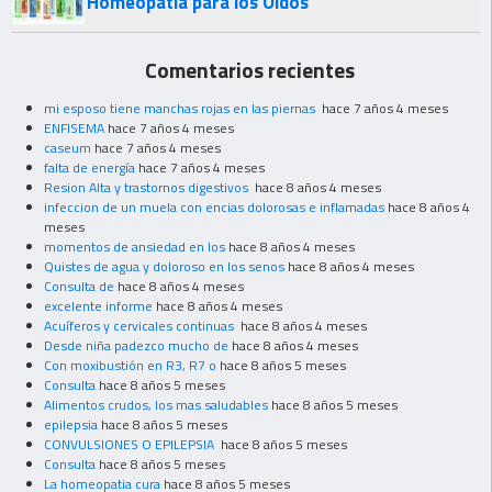
Homeopatía para los Oídos
Comentarios recientes
mi esposo tiene manchas rojas en las piernas
hace 7 años 4 meses
ENFISEMA
hace 7 años 4 meses
caseum
hace 7 años 4 meses
falta de energía
hace 7 años 4 meses
Resion Alta y trastornos digestivos
hace 8 años 4 meses
infeccion de un muela con encias dolorosas e inflamadas
hace 8 años 4
meses
momentos de ansiedad en los
hace 8 años 4 meses
Quistes de agua y doloroso en los senos
hace 8 años 4 meses
Consulta de
hace 8 años 4 meses
excelente informe
hace 8 años 4 meses
Acuíferos y cervicales continuas
hace 8 años 4 meses
Desde niña padezco mucho de
hace 8 años 4 meses
Con moxibustión en R3, R7 o
hace 8 años 5 meses
Consulta
hace 8 años 5 meses
Alimentos crudos, los mas saludables
hace 8 años 5 meses
epilepsia
hace 8 años 5 meses
CONVULSIONES O EPILEPSIA
hace 8 años 5 meses
Consulta
hace 8 años 5 meses
La homeopatia cura
hace 8 años 5 meses