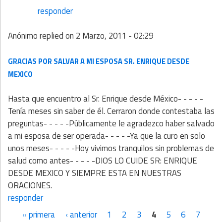
responder
Anónimo
replied on
2 Marzo, 2011 - 02:29
GRACIAS POR SALVAR A MI ESPOSA SR. ENRIQUE DESDE
MEXICO
Hasta que encuentro al Sr. Enrique desde México- - - - -
Tenía meses sin saber de él. Cerraron donde contestaba las
preguntas- - - - -Públicamente le agradezco haber salvado
a mi esposa de ser operada- - - - -Ya que la curo en solo
unos meses- - - - -Hoy vivimos tranquilos sin problemas de
salud como antes- - - - -DIOS LO CUIDE SR: ENRIQUE
DESDE MEXICO Y SIEMPRE ESTA EN NUESTRAS
ORACIONES.
responder
« primera
‹ anterior
1
2
3
4
5
6
7
Páginas