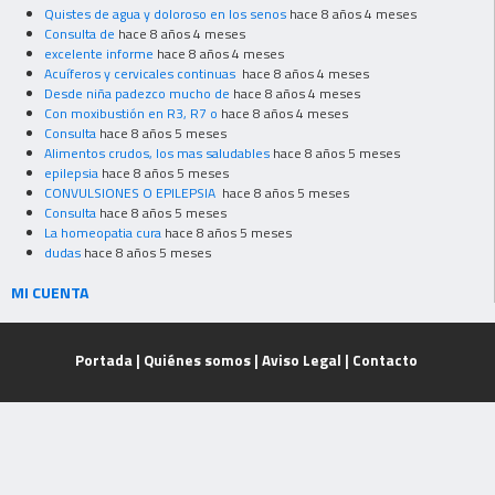
Quistes de agua y doloroso en los senos
hace 8 años 4 meses
Consulta de
hace 8 años 4 meses
excelente informe
hace 8 años 4 meses
Acuíferos y cervicales continuas
hace 8 años 4 meses
Desde niña padezco mucho de
hace 8 años 4 meses
Con moxibustión en R3, R7 o
hace 8 años 4 meses
Consulta
hace 8 años 5 meses
Alimentos crudos, los mas saludables
hace 8 años 5 meses
epilepsia
hace 8 años 5 meses
CONVULSIONES O EPILEPSIA
hace 8 años 5 meses
Consulta
hace 8 años 5 meses
La homeopatia cura
hace 8 años 5 meses
dudas
hace 8 años 5 meses
MI CUENTA
Portada
|
Quiénes somos
|
Aviso Legal
|
Contacto