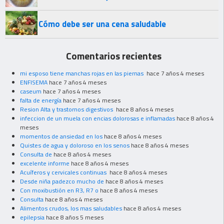
Cómo debe ser una cena saludable
Comentarios recientes
mi esposo tiene manchas rojas en las piernas
hace 7 años 4 meses
ENFISEMA
hace 7 años 4 meses
caseum
hace 7 años 4 meses
falta de energía
hace 7 años 4 meses
Resion Alta y trastornos digestivos
hace 8 años 4 meses
infeccion de un muela con encias dolorosas e inflamadas
hace 8 años 4
meses
momentos de ansiedad en los
hace 8 años 4 meses
Quistes de agua y doloroso en los senos
hace 8 años 4 meses
Consulta de
hace 8 años 4 meses
excelente informe
hace 8 años 4 meses
Acuíferos y cervicales continuas
hace 8 años 4 meses
Desde niña padezco mucho de
hace 8 años 4 meses
Con moxibustión en R3, R7 o
hace 8 años 4 meses
Consulta
hace 8 años 4 meses
Alimentos crudos, los mas saludables
hace 8 años 4 meses
epilepsia
hace 8 años 5 meses