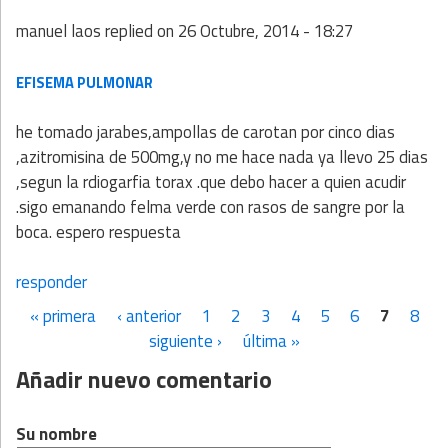
manuel laos
replied on
26 Octubre, 2014 - 18:27
EFISEMA PULMONAR
he tomado jarabes,ampollas de carotan por cinco dias
,azitromisina de 500mg,y no me hace nada ya llevo 25 dias
,segun la rdiogarfia torax .que debo hacer a quien acudir
.sigo emanando felma verde con rasos de sangre por la
boca. espero respuesta
responder
« primera
‹ anterior
1
2
3
4
5
6
7
8
Páginas
siguiente ›
última »
Añadir nuevo comentario
Su nombre