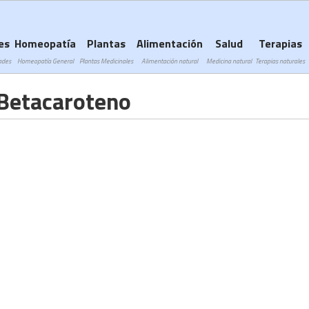
Subir a navegación
es
Homeopatía
Plantas
Alimentación
Salud
Terapias
ades
Homeopatía General
Plantas Medicinales
Alimentación natural
Medicina natural
Terapias naturales
 Betacaroteno