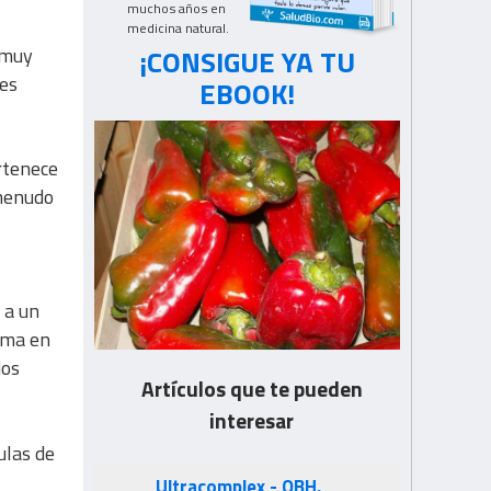
muchos años en
medicina natural.
¡CONSIGUE YA TU
 muy
 es
EBOOK!
rtenece
 menudo
 a un
rma en
os
Artículos que te pueden
interesar
ulas de
Ultracomplex - OBH.