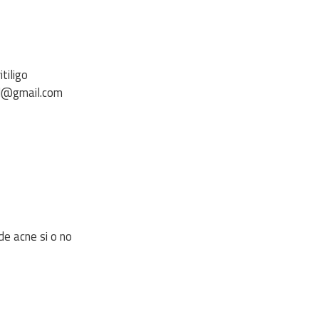
tiligo
ad@gmail.com
de acne si o no