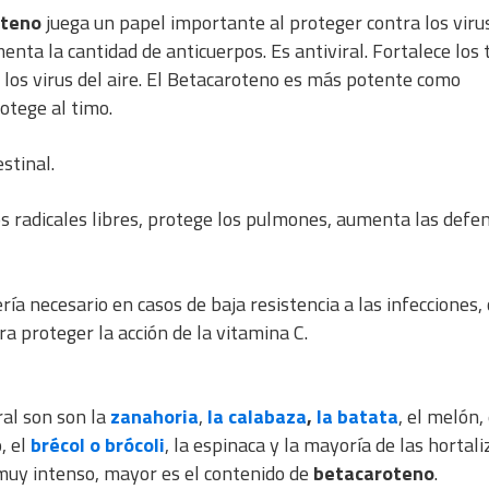
oteno
juega un papel importante al proteger contra los virus
enta la cantidad de anticuerpos. Es antiviral. Fortalece los 
a los virus del aire. El Betacaroteno es más potente como
rotege al timo.
stinal.
os radicales libres, protege los pulmones, aumenta las defe
ría necesario en casos de baja resistencia a las infecciones,
ra proteger la acción de la vitamina C.
al son son la
zanahoria
,
la calabaza
,
la batata
, el melón, 
, el
brécol o brócoli
, la espinaca y la mayoría de las hortali
es muy intenso, mayor es el contenido de
betacaroteno
.