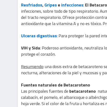
Resfriados
,
Gripes
e
infecciones
:
El Betacar
infecciones, sobre todo de tipo respiratorio. Aum
del tracto respiratorio. Ofrece protección contr
antioxidante que la vitamina A y no es tóxico. P
Ulceras digestivas
: Para proteger la pared inte
VIH y Sida
: Poderoso antioxidante, neutraliza l
protege el corazón.
Resumiendo
: una dosis extra de betacaroteno se
nocturna, alteraciones de la piel y mucosas y pa
Fuentes naturales de Betacaroteno
Las principales fuentes de
betacaroteno
natur
calabacín, el pomelo, el albaricoque o albérchigo
hoja verde. Si el color de la fruta u hortaliza 