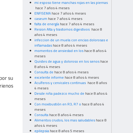
mi esposo tiene manchas rojas en las piernas
hace 7 años 4 meses
ENFISEMA
hace 7 años 4 meses
caseum
hace 7 años 4 meses
falta de energía
hace 7 años 4 meses
Resion Alta y trastornos digestivos
hace 8
años 4 meses
infeccion de un muela con encias dolorosas e
inflamadas
hace 8 años 4 meses
momentos de ansiedad en los
hace 8 años 4
meses
Quistes de agua y doloroso en los senos
hace
8 años 4 meses
Consulta de
hace 8 años 4 meses
por su
excelente informe
hace 8 años 4 meses
Acuíferos y cervicales continuas
hace 8 años
rienos
4 meses
Desde niña padezco mucho de
hace 8 años 4
meses
Con moxibustión en R3, R7 o
hace 8 años 4
meses
Consulta
hace 8 años 4 meses
Alimentos crudos, los mas saludables
hace 8
años 4 meses
epilepsia
hace 8 años 5 meses