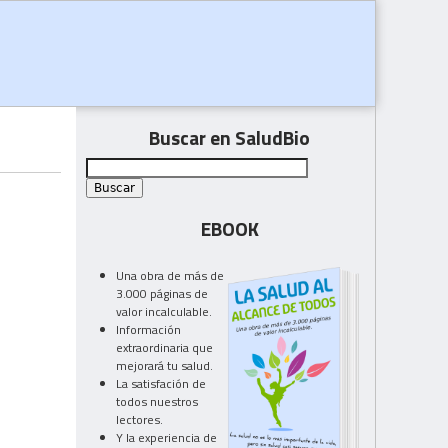
Buscar en SaludBio
EBOOK
Una obra de más de
3.000 páginas de
valor incalculable.
Información
extraordinaria que
mejorará tu salud.
La satisfación de
todos nuestros
lectores.
Y la experiencia de