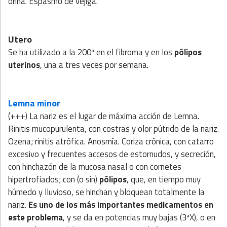
orina. Espasmo de vejiga.
Utero
Se ha utilizado a la 200ª en el fibroma y en los
pólipos
uterinos
, una a tres veces por semana.
Lemna minor
(+++) La nariz es el lugar de máxima acción de Lemna.
Rinitis mucopurulenta, con costras y olor pútrido de la nariz.
Ozena; rinitis atrófica. Anosmía. Coriza crónica, con catarro
excesivo y frecuentes accesos de estornudos, y secreción,
con hinchazón de la mucosa nasal o con cornetes
hipertrofiados; con (o sin)
pólipos
, que, en tiempo muy
húmedo y lluvioso, se hinchan y bloquean totalmente la
nariz.
Es uno de los más importantes medicamentos en
este problema
, y se da en potencias muy bajas (3ªX), o en