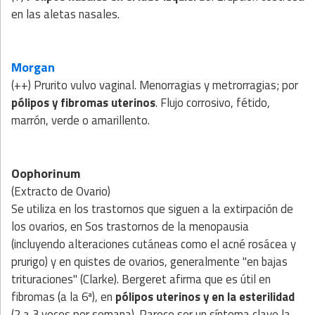
en las aletas nasales.
Morgan
(++) Prurito vulvo vaginal. Menorragias y metrorragias; por
pólipos y fibromas uterinos
. Flujo corrosivo, fétido,
marrón, verde o amarillento.
Oophorinum
(Extracto de Ovario)
Se utiliza en los trastornos que siguen a la extirpación de
los ovarios, en Sos trastornos de la menopausia
(incluyendo alteraciones cutáneas como el acné rosácea y
prurigo) y en quistes de ovarios, generalmente "en bajas
trituraciones" (Clarke). Bergeret afirma que es útil en
fibromas (a la 6ª), en
pólipos uterinos y en la esterilidad
(2 a 3 veces por semana). Parece ser un síntoma clave la