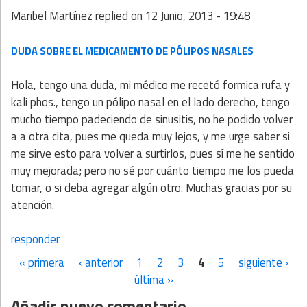
Maribel Martínez
replied on
12 Junio, 2013 - 19:48
DUDA SOBRE EL MEDICAMENTO DE PÓLIPOS NASALES
Hola, tengo una duda, mi médico me recetó formica rufa y
kali phos., tengo un pólipo nasal en el lado derecho, tengo
mucho tiempo padeciendo de sinusitis, no he podido volver
a a otra cita, pues me queda muy lejos, y me urge saber si
me sirve esto para volver a surtirlos, pues sí me he sentido
muy mejorada; pero no sé por cuánto tiempo me los pueda
tomar, o si deba agregar algún otro. Muchas gracias por su
atención.
responder
« primera
‹ anterior
1
2
3
4
5
siguiente ›
Páginas
última »
Añadir nuevo comentario