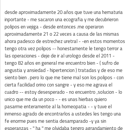
desde aproximadamente 20 años que tuve una hematuria
inportante - me sacaron una ecografia y me decubrieron
polipos en vejiga - desde entonces .me operaron
aproximadamente 21 o 22 veces a causa de las mismas
ahora padesco de estrechez uretral - -en estos momentos
tengo otra vez polipos -- honestamente le tengo terror a
las operaciones - deje de ir al urologo desde el 2011 -
tengo 82 años en general me encuentro bien - ( sufro de
angustia y ansiedad - hipertencion ) tratadas y de eso me
siento bien . pero lo que me tiene mal son los polipos - con
cierta facilidad orino con sangre - y eso me agrava el
cuadro -- estoy desesperado - no encuentro ,solucion - lo
unico que me da un poco - - es unas hierbas quiero
pasarme enteramente al la homeopatia - - y tuve el
inmenso agrado de encontrarlos a ustedes les tengo una
fe enorme pues me sentia desamparado -y ya sin
esperanzas - " ha " me olvidaba tengro agrandamiento de