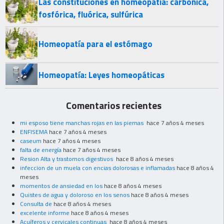
Las constituciones en homeopatía: carbónica,
fosfórica, fluórica, sulfúrica
Homeopatía para el estómago
Homeopatía: Leyes homeopáticas
Comentarios recientes
mi esposo tiene manchas rojas en las piernas
hace 7 años 4 meses
ENFISEMA
hace 7 años 4 meses
caseum
hace 7 años 4 meses
falta de energía
hace 7 años 4 meses
Resion Alta y trastornos digestivos
hace 8 años 4 meses
infeccion de un muela con encias dolorosas e inflamadas
hace 8 años 4
meses
momentos de ansiedad en los
hace 8 años 4 meses
Quistes de agua y doloroso en los senos
hace 8 años 4 meses
Consulta de
hace 8 años 4 meses
excelente informe
hace 8 años 4 meses
Acuíferos y cervicales continuas
hace 8 años 4 meses