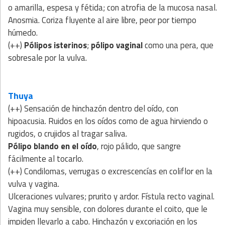
o amarilla, espesa y fétida; con atrofia de la mucosa nasal.
Anosmia. Coriza fluyente al aire libre, peor por tiempo
húmedo.
(++)
Pólipos isterinos
;
pólipo vaginal
como una pera, que
sobresale por la vulva.
Thuya
(++) Sensación de hinchazón dentro del oído, con
hipoacusia. Ruidos en los oídos como de agua hirviendo o
rugidos, o crujidos al tragar saliva.
Pólipo blando en el oído
, rojo pálido, que sangre
fácilmente al tocarlo.
(++) Condilomas, verrugas o excrescencías en coliflor en la
vulva y vagina.
Ulceraciones vulvares; prurito y ardor. Fístula recto vaginal.
Vagina muy sensible, con dolores durante el coito, que le
impiden llevarlo a cabo. Hinchazón y excoriación en los