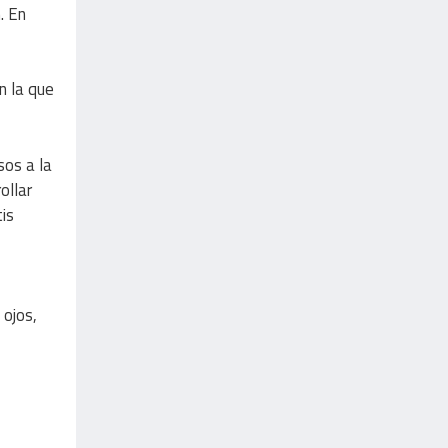
. En
n la que
sos a la
ollar
tis
 ojos,