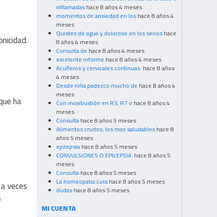
inflamadas
hace 8 años 4 meses
momentos de ansiedad en los
hace 8 años 4
meses
Quistes de agua y doloroso en los senos
hace
onicidad.
8 años 4 meses
Consulta de
hace 8 años 4 meses
excelente informe
hace 8 años 4 meses
Acuíferos y cervicales continuas
hace 8 años
4 meses
Desde niña padezco mucho de
hace 8 años 4
meses
que ha
Con moxibustión en R3, R7 o
hace 8 años 4
meses
Consulta
hace 8 años 5 meses
Alimentos crudos, los mas saludables
hace 8
años 5 meses
epilepsia
hace 8 años 5 meses
CONVULSIONES O EPILEPSIA
hace 8 años 5
meses
Consulta
hace 8 años 5 meses
La homeopatia cura
hace 8 años 5 meses
 a veces
dudas
hace 8 años 5 meses
s
MI CUENTA