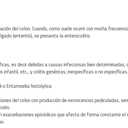
lamación del colon. Cuando, como suele ocurrir con mucha frecuencia
lgado (enteritis), se presenta la enterocolitis.
ecíficas, es decir debidas a causas infecciosas bien determinadas,
s infantil, etc., y colitis genéricas, inespecíficas o no específicas.
li o Entamoeba histolytica
orciones del colon con producción de excrecencias pediculadas, s
rohn.
 con exacerbaciones episódicas que afecta de forma constante el 
no.