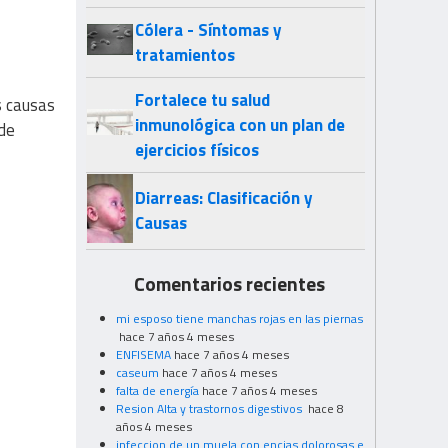
Cólera - Síntomas y
tratamientos
Fortalece tu salud
s causas
inmunológica con un plan de
 de
ejercicios físicos
Diarreas: Clasificación y
Causas
Comentarios recientes
mi esposo tiene manchas rojas en las piernas
hace 7 años 4 meses
ENFISEMA
hace 7 años 4 meses
caseum
hace 7 años 4 meses
falta de energía
hace 7 años 4 meses
Resion Alta y trastornos digestivos
hace 8
años 4 meses
infeccion de un muela con encias dolorosas e