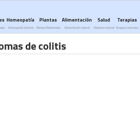
Subir a navegación
es
Homeopatía
Plantas
Alimentación
Salud
Terapias
ades
Homeopatía General
Plantas Medicinales
Alimentación natural
Medicina natural
Terapias naturales
omas de colitis