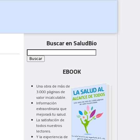
Buscar en SaludBio
EBOOK
Una obra de más de
3.000 páginas de
valor incalculable.
Información
extraordinaria que
mejorará tu salud.
La satisfación de
todos nuestros
lectores.
Y la experiencia de