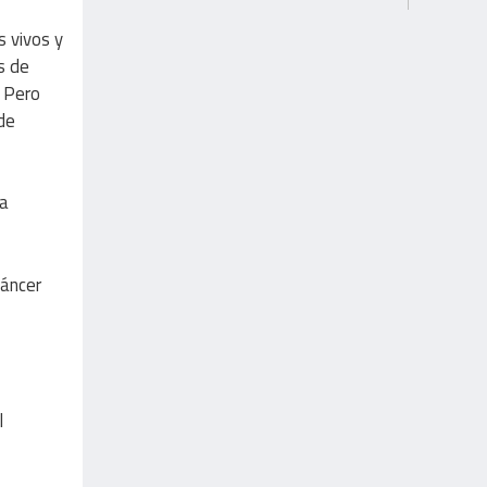
s vivos y
s de
. Pero
de
la
cáncer
l