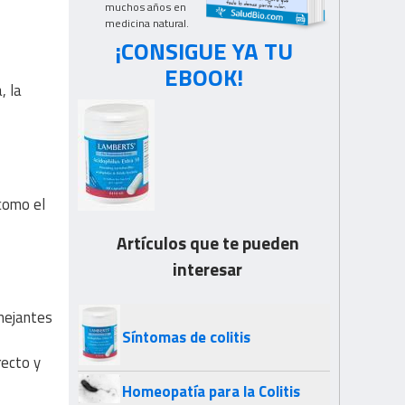
muchos años en
medicina natural.
¡CONSIGUE YA TU
EBOOK!
, la
 como el
Artículos que te pueden
interesar
emejantes
Síntomas de colitis
recto y
Homeopatía para la Colitis