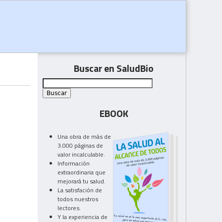
Buscar en SaludBio
EBOOK
Una obra de más de
3.000 páginas de
valor incalculable.
Información
extraordinaria que
mejorará tu salud.
La satisfación de
todos nuestros
lectores.
Y la experiencia de