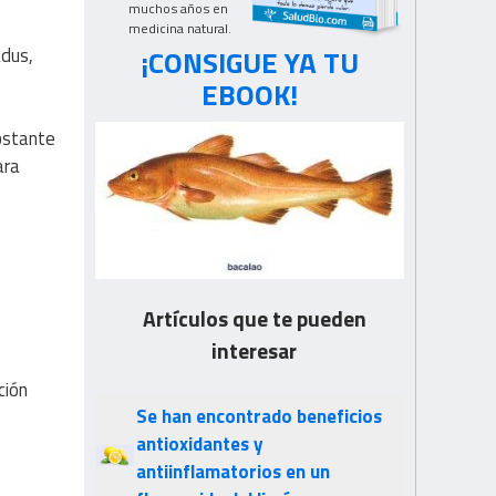
muchos años en
medicina natural.
¡CONSIGUE YA TU
adus,
EBOOK!
bstante
ara
Artículos que te pueden
interesar
ción
Se han encontrado beneficios
antioxidantes y
antiinflamatorios en un