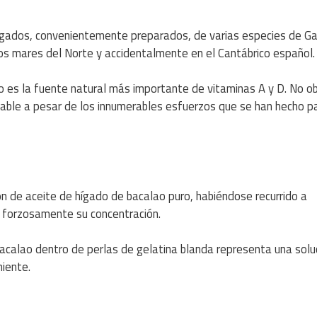
hígados, convenientemente preparados, de varias especies de G
os mares del Norte y accidentalmente en el Cantábrico español.
o es la fuente natural más importante de vitaminas A y D. No o
dable a pesar de los innumerables esfuerzos que se han hecho p
n de aceite de hígado de bacalao puro, habiéndose recurrido a
 forzosamente su concentración.
 bacalao dentro de perlas de gelatina blanda representa una solu
niente.