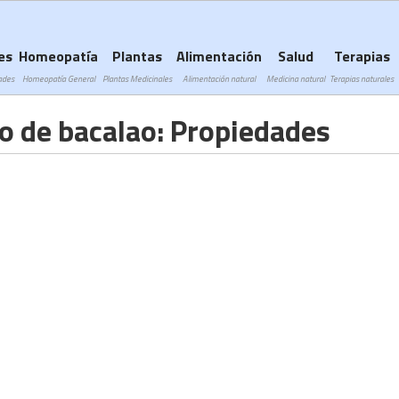
Subir a navegación
es
Homeopatía
Plantas
Alimentación
Salud
Terapias
ades
Homeopatía General
Plantas Medicinales
Alimentación natural
Medicina natural
Terapias naturales
do de bacalao: Propiedades