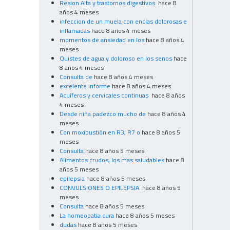
Resion Alta y trastornos digestivos
hace 8
años 4 meses
infeccion de un muela con encias dolorosas e
inflamadas
hace 8 años 4 meses
momentos de ansiedad en los
hace 8 años 4
meses
Quistes de agua y doloroso en los senos
hace
8 años 4 meses
Consulta de
hace 8 años 4 meses
excelente informe
hace 8 años 4 meses
Acuíferos y cervicales continuas
hace 8 años
4 meses
Desde niña padezco mucho de
hace 8 años 4
meses
Con moxibustión en R3, R7 o
hace 8 años 5
meses
Consulta
hace 8 años 5 meses
Alimentos crudos, los mas saludables
hace 8
años 5 meses
epilepsia
hace 8 años 5 meses
CONVULSIONES O EPILEPSIA
hace 8 años 5
meses
Consulta
hace 8 años 5 meses
La homeopatia cura
hace 8 años 5 meses
dudas
hace 8 años 5 meses