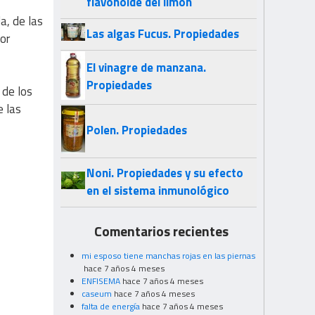
flavonoide del limón
a, de las
Las algas Fucus. Propiedades
or
El vinagre de manzana.
Propiedades
 de los
e las
Polen. Propiedades
Noni. Propiedades y su efecto
en el sistema inmunológico
Comentarios recientes
mi esposo tiene manchas rojas en las piernas
hace 7 años 4 meses
ENFISEMA
hace 7 años 4 meses
caseum
hace 7 años 4 meses
falta de energía
hace 7 años 4 meses