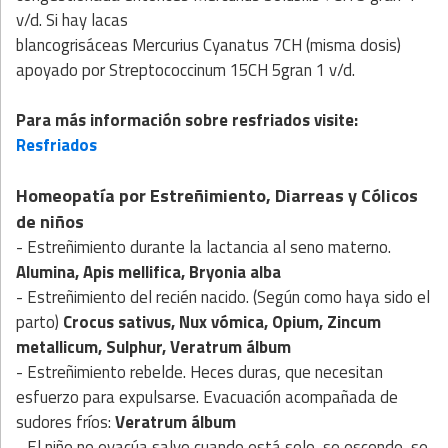
v/d. Si hay lacas
blancogrisáceas Mercurius Cyanatus 7CH (misma dosis)
apoyado por Streptococcinum 15CH 5gran 1 v/d.
Para más información sobre resfriados visite:
Resfriados
Homeopatía por Estreñimiento, Diarreas y Cólicos
de niños
- Estreñimiento durante la lactancia al seno materno.
Alumina, Apis mellifica, Bryonia alba
- Estreñimiento del recién nacido. (Según como haya sido el
parto)
Crocus sativus, Nux vómica, Opium, Zincum
metallicum, Sulphur, Veratrum álbum
- Estreñimiento rebelde. Heces duras, que necesitan
esfuerzo para expulsarse. Evacuación acompañada de
sudores fríos:
Veratrum álbum
- El niño no evacúa salvo cuando está solo, se esconde, se