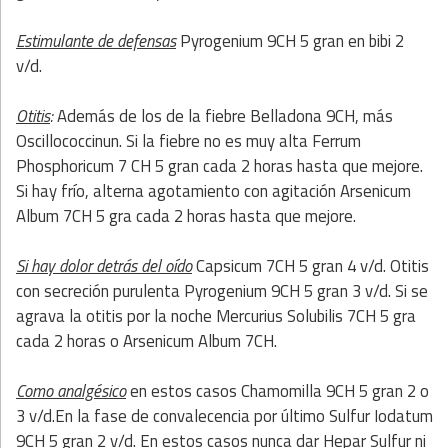
Estimulante de defensas
Pyrogenium 9CH 5 gran en bibi 2
v/d.
Otitis
:
Además de los de la fiebre Belladona 9CH, más
Oscillococcinun. Si la fiebre no es muy alta Ferrum
Phosphoricum 7 CH 5 gran cada 2 horas hasta que mejore.
Si hay frío, alterna agotamiento con agitación Arsenicum
Album 7CH 5 gra cada 2 horas hasta que mejore.
S
i hay dolor detrás del oído
Capsicum 7CH 5 gran 4 v/d. Otitis
con secreción purulenta Pyrogenium 9CH 5 gran 3 v/d. Si se
agrava la otitis por la noche Mercurius Solubilis 7CH 5 gra
cada 2 horas o Arsenicum Album 7CH.
Como analgésico
en estos casos Chamomilla 9CH 5 gran 2 o
3 v/d.En la fase de convalecencia por último Sulfur Iodatum
9CH 5 gran 2 v/d. En estos casos nunca dar Hepar Sulfur ni