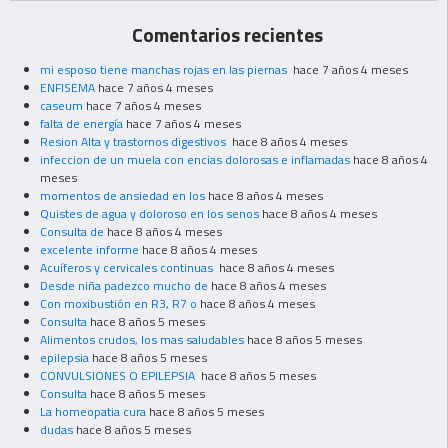
Comentarios recientes
mi esposo tiene manchas rojas en las piernas
hace 7 años 4 meses
ENFISEMA
hace 7 años 4 meses
caseum
hace 7 años 4 meses
falta de energía
hace 7 años 4 meses
Resion Alta y trastornos digestivos
hace 8 años 4 meses
infeccion de un muela con encias dolorosas e inflamadas
hace 8 años 4
meses
momentos de ansiedad en los
hace 8 años 4 meses
Quistes de agua y doloroso en los senos
hace 8 años 4 meses
Consulta de
hace 8 años 4 meses
excelente informe
hace 8 años 4 meses
Acuíferos y cervicales continuas
hace 8 años 4 meses
Desde niña padezco mucho de
hace 8 años 4 meses
Con moxibustión en R3, R7 o
hace 8 años 4 meses
Consulta
hace 8 años 5 meses
Alimentos crudos, los mas saludables
hace 8 años 5 meses
epilepsia
hace 8 años 5 meses
CONVULSIONES O EPILEPSIA
hace 8 años 5 meses
Consulta
hace 8 años 5 meses
La homeopatia cura
hace 8 años 5 meses
dudas
hace 8 años 5 meses