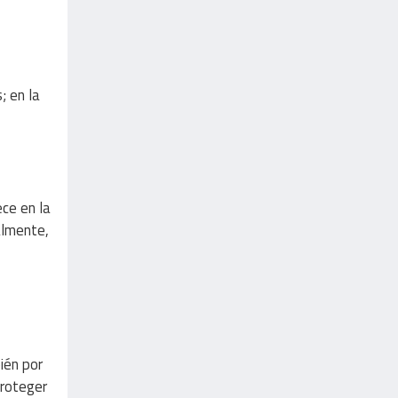
; en la
ece en la
almente,
ién por
proteger