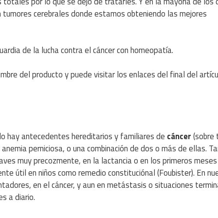
 totales por lo que se dejó de tratarles. Y en la mayoría de lo
en tumores cerebrales donde estamos obteniendo las mejores
ardia de la lucha contra el cáncer con homeopatía.
bre del producto y puede visitar los enlaces del final del artícu
do hay antecedentes hereditarios y familiares de
cáncer
(sobre 
e anemia perniciosa, o una combinación de dos o más de ellas. Ta
ves muy precozmente, en la lactancia o en los primeros meses 
te útil en niños como remedio constituciónal (Foubister). En nu
ntadores, en el cáncer, y aun en metástasis o situaciones termin
s a diario.