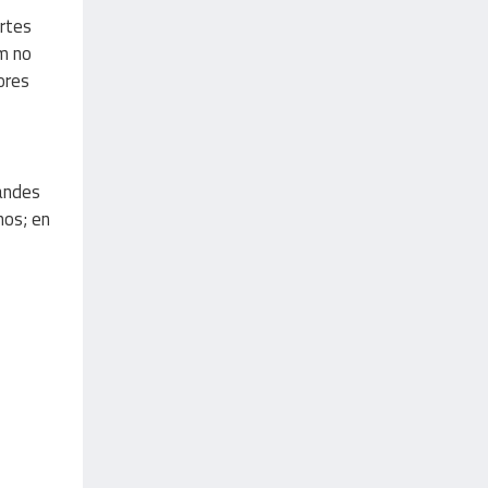
artes
um no
ores
randes
nos; en