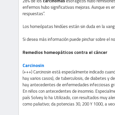
28% de los
carcinomas
esofágicos hubo remisiones
enfermos hubo significativas mejoras. Aunque es 
respuestas”.
Los homeópatas hindúes están sin duda en la vangu
Si desea más información puede pinchar sobre el nom
Remedios homeopáticos contra el cáncer
Carcinosin
(+++) Carcinosin está especíalmente indicado cuan
hay varios casos), de tuberculosis, de diabetes y d
hay antecedentes de enfermedades infecciosas gra
En niños con antecedentes de insomnio. Especialmen
país Solvey lo ha Utilizado, con resultados muy ale
como paliativo; da potencias 30, 200 Y 1000, a vece