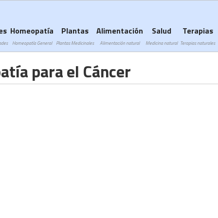
Subir a navegación
es
Homeopatía
Plantas
Alimentación
Salud
Terapias
ades
Homeopatía General
Plantas Medicinales
Alimentación natural
Medicina natural
Terapias naturales
tía para el Cáncer