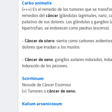
Carbo animalis
(+++) Es el remedio de los tumores que se transfor
remedios del
cáncer
(glándulas lagrimales, nariz, c
paliativo de sus dolores. Las glándulas y ganglios (a
hipertrofian, se endurecen como piedras (escirros).
-
Cáncer de utero
: siente como carbones ardientes 
dolores que irradian a los muslos.
-
Cáncer de seno
. ganglíos axilares indurados. Ind
Induración de los pezones.
Scirrhinum
Nosode de Cáncer Escirroso
(+) Tumores o
cáncer de seno.
Kalium arsenicosum