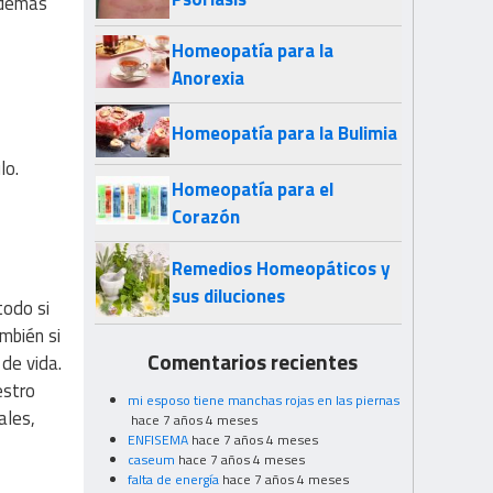
s demás
Homeopatía para la
Anorexia
Homeopatía para la Bulimia
lo.
Homeopatía para el
Corazón
Remedios Homeopáticos y
sus diluciones
todo si
mbién si
Comentarios recientes
de vida.
estro
mi esposo tiene manchas rojas en las piernas
ales,
hace 7 años 4 meses
ENFISEMA
hace 7 años 4 meses
caseum
hace 7 años 4 meses
falta de energía
hace 7 años 4 meses