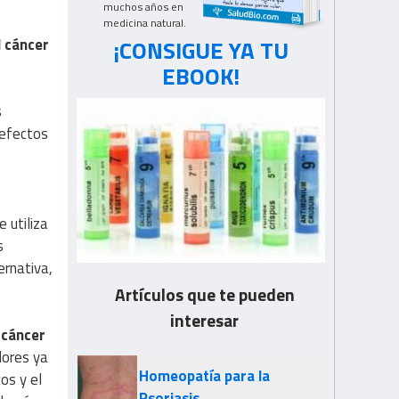
muchos años en
medicina natural.
¡CONSIGUE YA TU
l cáncer
EBOOK!
s
 efectos
 utiliza
s
ernativa,
Artículos que te pueden
interesar
l
cáncer
ores ya
Homeopatía para la
os y el
Psoriasis