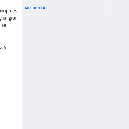
MI CUENTA
incipales
 y un gran
, se
o, y