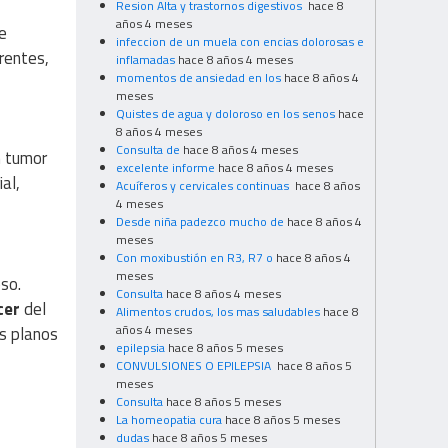
Resion Alta y trastornos digestivos
hace 8
años 4 meses
e
infeccion de un muela con encias dolorosas e
rentes,
inflamadas
hace 8 años 4 meses
momentos de ansiedad en los
hace 8 años 4
meses
Quistes de agua y doloroso en los senos
hace
8 años 4 meses
Consulta de
hace 8 años 4 meses
n tumor
excelente informe
hace 8 años 4 meses
al,
Acuíferos y cervicales continuas
hace 8 años
4 meses
Desde niña padezco mucho de
hace 8 años 4
meses
Con moxibustión en R3, R7 o
hace 8 años 4
meses
so.
Consulta
hace 8 años 4 meses
cer
del
Alimentos crudos, los mas saludables
hace 8
años 4 meses
os planos
epilepsia
hace 8 años 5 meses
CONVULSIONES O EPILEPSIA
hace 8 años 5
meses
Consulta
hace 8 años 5 meses
La homeopatia cura
hace 8 años 5 meses
dudas
hace 8 años 5 meses