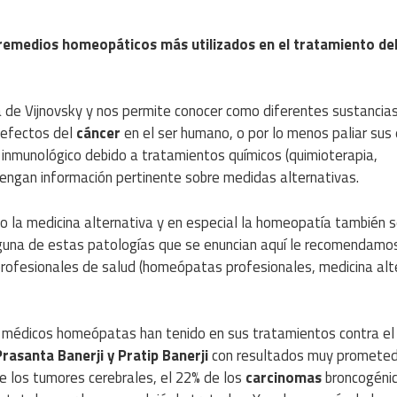
remedios homeopáticos más utilizados en el tratamiento de
a de Vijnovsky y nos permite conocer como diferentes sustancia
 efectos del
cáncer
en el ser humano, o por lo menos paliar sus
 inmunológico debido a tratamientos químicos (quimioterapia,
tengan información pertinente sobre medidas alternativas.
o la medicina alternativa y en especial la homeopatía también se
lguna de estas patologías que se enuncian aquí le recomendamo
profesionales de salud (homeópatas profesionales, medicina alt
os médicos homeópatas han tenido en sus tratamientos contra e
Prasanta Banerji y Pratip Banerji
con resultados muy prometed
e los tumores cerebrales, el 22% de los
carcinomas
broncogénic