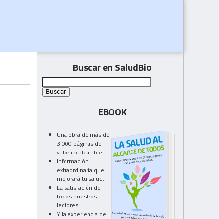
Buscar en SaludBio
EBOOK
Una obra de más de
3.000 páginas de
valor incalculable.
Información
extraordinaria que
mejorará tu salud.
La satisfación de
todos nuestros
lectores.
Y la experiencia de