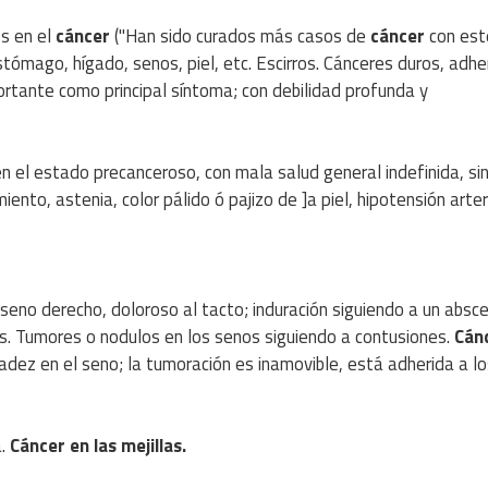
s en el
cáncer
("Han sido curados más casos de
cáncer
con est
tómago, hígado, senos, piel, etc. Escirros. Cánceres duros, adhe
ortante como principal síntoma; con debilidad profunda y
 el estado precanceroso, con mala salud general indefinida, si
ento, astenia, color pálido ó pajizo de ]a piel, hipotensión arteri
seno derecho, doloroso al tacto; induración siguiendo a un absce
. Tumores o nodulos en los senos siguiendo a contusiones.
Cán
adez en el seno; la tumoración es inamovible, está adherida a l
a.
Cáncer
en las mejillas.