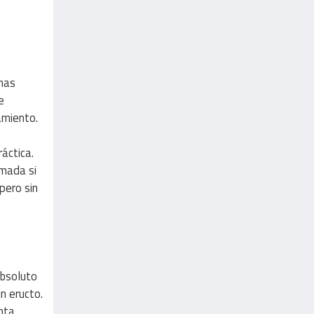
inas
e
amiento.
ráctica.
imada si
 pero sin
absoluto
n eructo.
nta