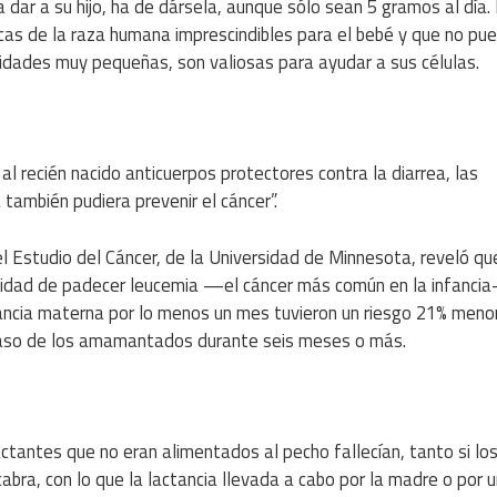
dar a su hijo, ha de dársela, aunque sólo sean 5 gramos al día.
cas de la raza humana imprescindibles para el bebé y que no pu
idades muy pequeñas, son valiosas para ayudar a sus células.
l recién nacido anticuerpos protectores contra la diarrea, las
 también pudiera prevenir el cáncer”.
el Estudio del Cáncer, de la Universidad de Minnesota, reveló qu
idad de padecer leucemia —el cáncer más común en la infanci
ctancia materna por lo menos un mes tuvieron un riesgo 21% meno
 caso de los amamantados durante seis meses o más.
actantes que no eran alimentados al pecho fallecían, tanto si lo
bra, con lo que la lactancia llevada a cabo por la madre o por 