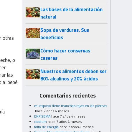
Las bases de la alimentación
natural
Sopa de verduras. Sus
beneficios
n otras
Cómo hacer conservas
caseras
eche, o
ter
Nuestros alimentos deben ser
nar las
80% alcalinos y 20% ácidos
o al bebé
Comentarios recientes
mi esposo tiene manchas rojas en las piernas
ría
hace 7 años 4 meses
ENFISEMA
hace 7 años 4 meses
caseum
hace 7 años 4 meses
falta de energía
hace 7 años 4 meses