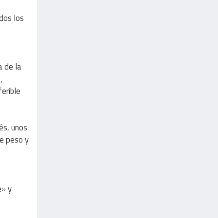
dos los
a de la
,
ferible
és, unos
de peso y
e» y