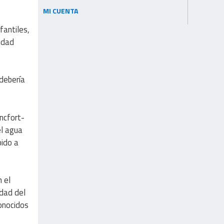
MI CUENTA
fantiles,
idad
debería
ncfort-
l agua
bido a
 el
idad del
conocidos