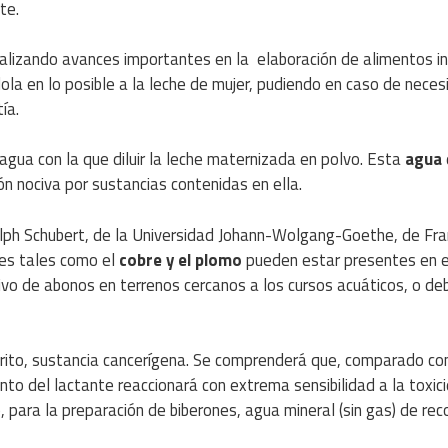
te.
ealizando avances importantes en la elaboración de alimentos in
ola en lo posible a la leche de mujer, pudiendo en caso de neces
ía.
 agua con la que diluir la leche maternizada en polvo. Esta
agua
ión nociva por sustancias contenidas en ella.
lph Schubert, de la Universidad Johann-Wolgang-Goethe, de Fra
les tales como el
cobre y el plomo
pueden estar presentes en e
vo de abonos en terrenos cercanos a los cursos acuáticos, o de
itrito, sustancia cancerígena. Se comprenderá que, comparado con
to del lactante reaccionará con extrema sensibilidad a la toxic
e, para la preparación de biberones, agua mineral (sin gas) de re