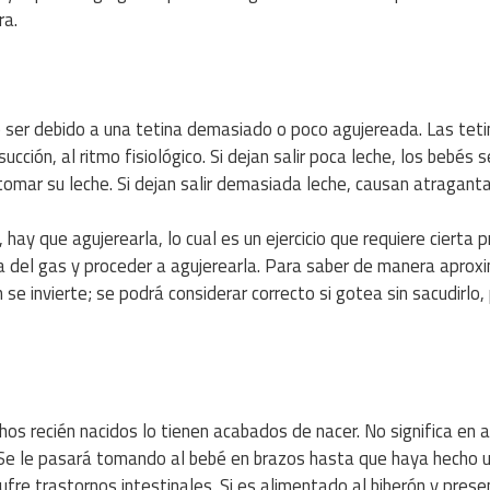
ra.
e ser debido a una tetina demasiado o poco agujereada. Las tet
cción, al ritmo fisiológico. Si dejan salir poca leche, los bebés s
 tomar su leche. Si dejan salir demasiada leche, causan atragant
 hay que agujerearla, lo cual es un ejercicio que requiere cierta p
ma del gas y proceder a agujerearla. Para saber de manera aprox
 se invierte; se podrá considerar correcto si gotea sin sacudirlo,
hos recién nacidos lo tienen acabados de nacer. No significa en 
 Se le pasará tomando al bebé en brazos hasta que haya hecho u
fre trastornos intestinales. Si es alimentado al biberón y prese