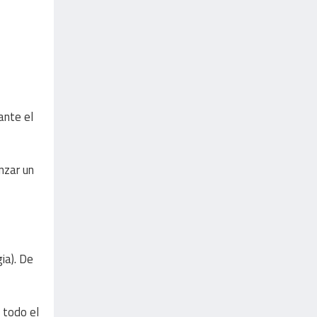
ante el
nzar un
ia). De
 todo el