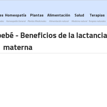
Subir a navegación
es
Homeopatía
Plantas
Alimentación
Salud
Terapias
ades
Homeopatía General
Plantas Medicinales
Alimentación natural
Medicina natural
Terapias naturales
ebé - Beneficios de la lactanci
materna