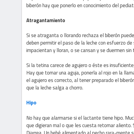
biberón hay que ponerlo en conocimiento del pediat
Atragantamiento
Si se atraganta o llorando rechaza el biberón pued
deben permitir el paso de la leche con esfuerzo de su
impacientan y lloran, o se cansan y se duermen sin
Si la tetina carece de agujero o éste es insuficiente,
Hay que tomar una aguja, ponerla al rojo en la lla
el agujero es correcto, al tener preparado el biberón
que la leche salga a chorro.
Hipo
No hay que alarmarse si el lactante tiene hipo. Muc
que digieran mal o que les cuesta retomar aliento.
Diarrea. Un bebé alimentado al pecho rara-mente su