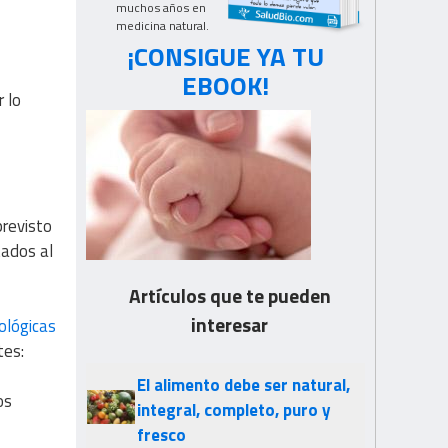
muchos años en
medicina natural.
¡CONSIGUE YA TU
EBOOK!
r lo
previsto
tados al
Artículos que te pueden
interesar
ológicas
tes:
El alimento debe ser natural,
os
integral, completo, puro y
fresco