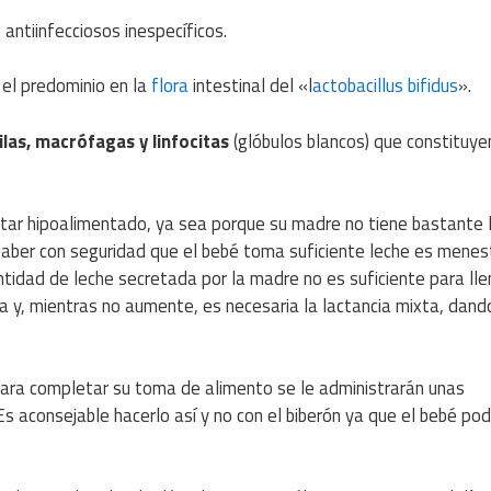
antiinfecciosos inespecíficos.
el predominio en la
flora
intestinal del «l
actobacillus bifidus
».
ilas, macrófagas y linfocitas
(glóbulos blancos) que constituye
ar hipoalimentado, ya sea porque su madre no tiene bastante l
ber con seguridad que el bebé toma suficiente leche es menes
idad de leche secretada por la madre no es suficiente para lle
 y, mientras no aumente, es necesaria la lactancia mixta, dand
ara completar su toma de alimento se le administrarán unas
 aconsejable hacerlo así y no con el biberón ya que el bebé pod