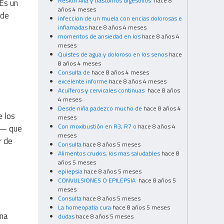
Resion Alta y trastornos digestivos
hace 8
 Es un
años 4 meses
ede
infeccion de un muela con encias dolorosas e
inflamadas
hace 8 años 4 meses
momentos de ansiedad en los
hace 8 años 4
meses
Quistes de agua y doloroso en los senos
hace
8 años 4 meses
Consulta de
hace 8 años 4 meses
excelente informe
hace 8 años 4 meses
Acuíferos y cervicales continuas
hace 8 años
4 meses
Desde niña padezco mucho de
hace 8 años 4
e los
meses
Con moxibustión en R3, R7 o
hace 8 años 4
a— que
meses
r de
Consulta
hace 8 años 5 meses
Alimentos crudos, los mas saludables
hace 8
años 5 meses
epilepsia
hace 8 años 5 meses
CONVULSIONES O EPILEPSIA
hace 8 años 5
meses
Consulta
hace 8 años 5 meses
s
La homeopatia cura
hace 8 años 5 meses
una
dudas
hace 8 años 5 meses