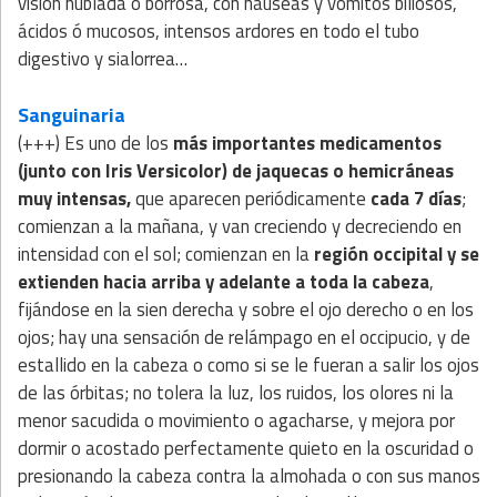
visión nublada o borrosa, con náuseas y vómitos biliosos,
ácidos ó mucosos, intensos ardores en todo el tubo
digestivo y sialorrea…
Sanguinaria
(+++) Es uno de los
más importantes medicamentos
(junto con Iris Versicolor) de jaquecas o hemicráneas
muy intensas,
que aparecen periódicamente
cada 7 días
;
comienzan a la mañana, y van creciendo y decreciendo en
intensidad con el sol; comienzan en la
región occipital y se
extienden hacia arriba y adelante a toda la cabeza
,
fijándose en la sien derecha y sobre el ojo derecho o en los
ojos; hay una sensación de relámpago en el occipucio, y de
estallido en la cabeza o como si se le fueran a salir los ojos
de las órbitas; no tolera la luz, los ruidos, los olores ni la
menor sacudida o movimiento o agacharse, y mejora por
dormir o acostado perfectamente quieto en la oscuridad o
presionando la cabeza contra la almohada o con sus manos