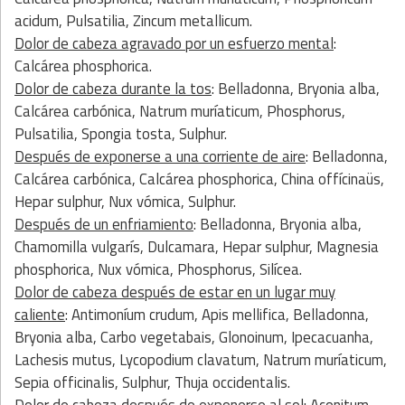
acidum, Pulsatilia, Zincum metallicum.
Dolor de cabeza agravado por un esfuerzo mental
:
Calcárea phosphorica.
Dolor de cabeza durante la tos
: Belladonna, Bryonia alba,
Calcárea carbónica, Natrum muríaticum, Phosphorus,
Pulsatilia, Spongia tosta, Sulphur.
Después de exponerse a una corriente de aire
: Belladonna,
Calcárea carbónica, Calcárea phosphorica, China offícinaüs,
Hepar sulphur, Nux vómica, Sulphur.
Después de un enfriamiento
: Belladonna, Bryonia alba,
Chamomilla vulgarís, Dulcamara, Hepar sulphur, Magnesia
phosphorica, Nux vómica, Phosphorus, Silícea.
Dolor de cabeza después de estar en un lugar muy
caliente
: Antimoníum crudum, Apis mellifica, Belladonna,
Bryonia alba, Carbo vegetabais, Glonoinum, Ipecacuanha,
Lachesis mutus, Lycopodium clavatum, Natrum muríaticum,
Sepia officinalis, Sulphur, Thuja occidentalis.
Dolor de cabeza después de exponerse al so
l: Aconitum