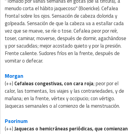
"Tomado por varias semanas en gotas (de la tintura), a
menudo corta el hábito jaquecoso" (Boericke). Cefalea
frontal sobre los ojos. Sensación de cabeza dolorida y
golpeada. Sensación de que la cabeza va a estallar cada
vez que se mueve, se ríe o tose. Cefalea peor por reír,
toser, caminar, moverse, después de dormir, agachándose
y por sacudidas; mejor acostado quieto y por la presión.
Frente caliente. Sudores fríos en la frente, después de
vomitar o defecar.
Morgan
(++)
Cefaleas congestivas, con cara roja
; peor por el
calor, las tormentas, los viajes y las contrariedades, y de
mañana; en la frente, vértex y occipucio; con vértigo.
Jaquecas semanales o al comienzo de la menstruación.
Psorinum
(++)
Jaquecas o hemicráneas periódicas, que comienzan