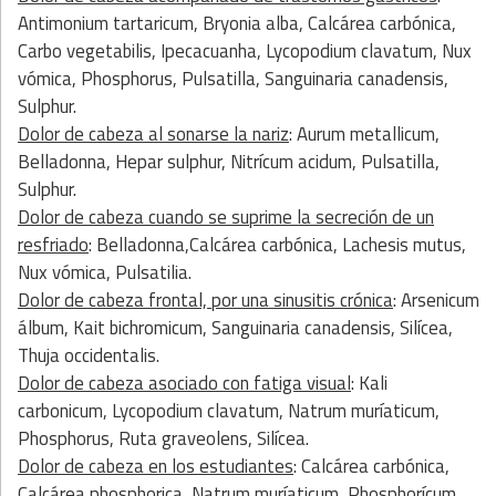
Antimonium tartaricum, Bryonia alba, Calcárea carbónica,
Carbo vegetabilis, Ipecacuanha, Lycopodium clavatum, Nux
vómica, Phosphorus, Pulsatilla, Sanguinaria canadensis,
Sulphur.
Dolor de cabeza al sonarse la nariz
: Aurum metallicum,
Belladonna, Hepar sulphur, Nitrícum acidum, Pulsatilla,
Sulphur.
Dolor de cabeza cuando se suprime la secreción de un
resfriado
: Belladonna,Calcárea carbónica, Lachesis mutus,
Nux vómica, Pulsatilia.
Dolor de cabeza frontal, por una sinusitis crónica
: Arsenicum
álbum, Kait bichromicum, Sanguinaria canadensis, Silícea,
Thuja occidentalis.
Dolor de cabeza asociado con fatiga visual
: Kali
carbonicum, Lycopodium clavatum, Natrum muríaticum,
Phosphorus, Ruta graveolens, Silícea.
Dolor de cabeza en los estudiantes
: Calcárea carbónica,
Calcárea phosphorica, Natrum muríaticum, Phosphorícum