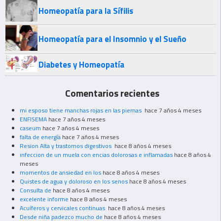
Homeopatía para la Sífilis
Homeopatía para el Insomnio y el Sueño
Diabetes y Homeopatía
Comentarios recientes
mi esposo tiene manchas rojas en las piernas
hace 7 años 4 meses
ENFISEMA
hace 7 años 4 meses
caseum
hace 7 años 4 meses
falta de energía
hace 7 años 4 meses
Resion Alta y trastornos digestivos
hace 8 años 4 meses
infeccion de un muela con encias dolorosas e inflamadas
hace 8 años 4
meses
momentos de ansiedad en los
hace 8 años 4 meses
Quistes de agua y doloroso en los senos
hace 8 años 4 meses
Consulta de
hace 8 años 4 meses
excelente informe
hace 8 años 4 meses
Acuíferos y cervicales continuas
hace 8 años 4 meses
Desde niña padezco mucho de
hace 8 años 4 meses