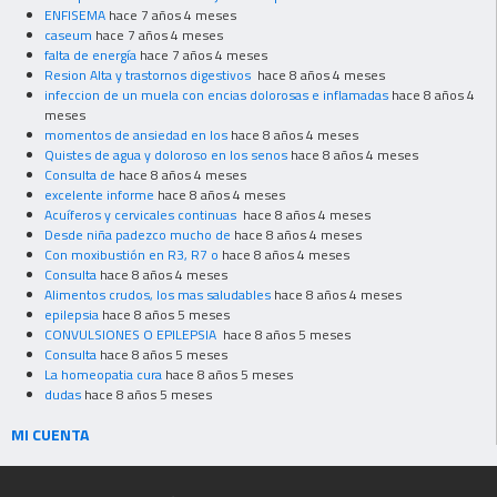
ENFISEMA
hace 7 años 4 meses
caseum
hace 7 años 4 meses
falta de energía
hace 7 años 4 meses
Resion Alta y trastornos digestivos
hace 8 años 4 meses
infeccion de un muela con encias dolorosas e inflamadas
hace 8 años 4
meses
momentos de ansiedad en los
hace 8 años 4 meses
Quistes de agua y doloroso en los senos
hace 8 años 4 meses
Consulta de
hace 8 años 4 meses
excelente informe
hace 8 años 4 meses
Acuíferos y cervicales continuas
hace 8 años 4 meses
Desde niña padezco mucho de
hace 8 años 4 meses
Con moxibustión en R3, R7 o
hace 8 años 4 meses
Consulta
hace 8 años 4 meses
Alimentos crudos, los mas saludables
hace 8 años 4 meses
epilepsia
hace 8 años 5 meses
CONVULSIONES O EPILEPSIA
hace 8 años 5 meses
Consulta
hace 8 años 5 meses
La homeopatia cura
hace 8 años 5 meses
dudas
hace 8 años 5 meses
MI CUENTA