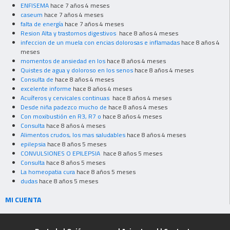
ENFISEMA
hace 7 años 4 meses
caseum
hace 7 años 4 meses
falta de energía
hace 7 años 4 meses
Resion Alta y trastornos digestivos
hace 8 años 4 meses
infeccion de un muela con encias dolorosas e inflamadas
hace 8 años 4
meses
momentos de ansiedad en los
hace 8 años 4 meses
Quistes de agua y doloroso en los senos
hace 8 años 4 meses
Consulta de
hace 8 años 4 meses
excelente informe
hace 8 años 4 meses
Acuíferos y cervicales continuas
hace 8 años 4 meses
Desde niña padezco mucho de
hace 8 años 4 meses
Con moxibustión en R3, R7 o
hace 8 años 4 meses
Consulta
hace 8 años 4 meses
Alimentos crudos, los mas saludables
hace 8 años 4 meses
epilepsia
hace 8 años 5 meses
CONVULSIONES O EPILEPSIA
hace 8 años 5 meses
Consulta
hace 8 años 5 meses
La homeopatia cura
hace 8 años 5 meses
dudas
hace 8 años 5 meses
MI CUENTA