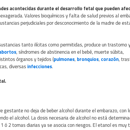
des acontecidas durante el desarrollo fetal que pueden afec
exagerada. Valores bioquímicos y falta de salud previos al emb
sustancias perjudiciales por desconocimiento de la madre de est
sustancias tanto ilícitas como permitidas, produce un trastorno 
abortos
, síndromes de abstinencia en el bebé, muerte súbita,
stintos órganos y tejidos (
pulmones
,
bronquios
,
corazón
, tra
cas, diversas
infecciones
.
al.
e gestante no deja de beber alcohol durante el embarazo, con l
endo el alcohol. La dosis necesaria de alcohol no está determina
ó 2 tomas diarias ya se asocia con riesgos. El etanol es muy t