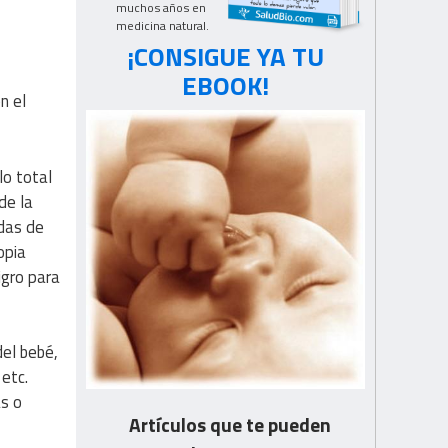
muchos años en
medicina natural.
¡CONSIGUE YA TU
EBOOK!
n el
lo total
de la
adas de
opia
igro para
del bebé,
etc.
ás o
Artículos que te pueden