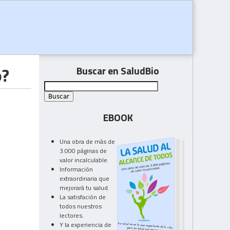
o?
Buscar en SaludBio
EBOOK
Una obra de más de
3.000 páginas de
valor incalculable.
Información
extraordinaria que
mejorará tu salud.
La satisfación de
todos nuestros
lectores.
Y la experiencia de