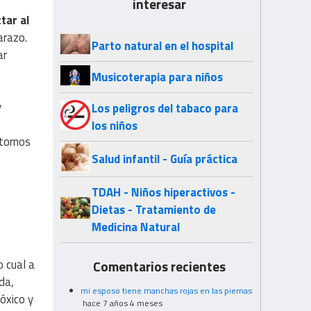
interesar
tar al
arazo.
Parto natural en el hospital
ar
Musicoterapia para niños
y
Los peligros del tabaco para
los niños
stornos
Salud infantil - Guía práctica
TDAH - Niños hiperactivos -
Dietas - Tratamiento de
Medicina Natural
o cual a
Comentarios recientes
da,
mi esposo tiene manchas rojas en las piernas
óxico y
hace 7 años 4 meses