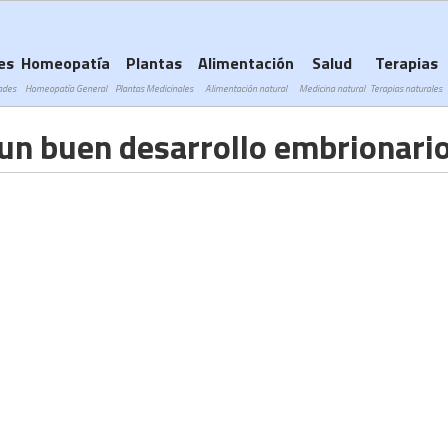
Subir a navegación
es
Homeopatía
Plantas
Alimentación
Salud
Terapias
ades
Homeopatía General
Plantas Medicinales
Alimentación natural
Medicina natural
Terapias naturales
 un buen desarrollo embrionari