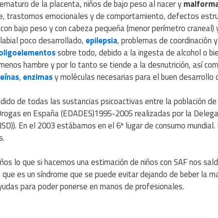
ematuro de la placenta, niños de bajo peso al nacer y
malforma
je, trastornos emocionales y de comportamiento, defectos estr
 con bajo peso y con cabeza pequeña (menor perímetro craneal) 
labial poco desarrollado,
epilepsia
, problemas de coordinación y
oligoelementos
sobre todo, debido a la ingesta de alcohol o bi
menos hambre y por lo tanto se tiende a la desnutrición, así com
eínas
,
enzimas
y moléculas necesarias para el buen desarrollo 
ido de todas las sustancias psicoactivas entre la población de
 Drogas en España (EDADES)1995-2005 realizadas por la Delega
SD)). En el 2003 estábamos en el 6º lugar de consumo mundial.
s.
ños lo que si hacemos una estimación de niños con SAF nos sald
 que es un síndrome que se puede evitar dejando de beber la m
ayudas para poder ponerse en manos de profesionales.