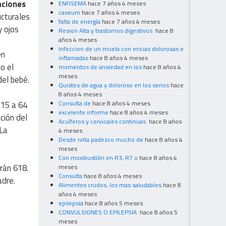
ciones
ENFISEMA
hace 7 años 4 meses
caseum
hace 7 años 4 meses
ucturales
falta de energía
hace 7 años 4 meses
y ojos
Resion Alta y trastornos digestivos
hace 8
años 4 meses
infeccion de un muela con encias dolorosas e
en
inflamadas
hace 8 años 4 meses
o el
momentos de ansiedad en los
hace 8 años 4
meses
del bebé.
Quistes de agua y doloroso en los senos
hace
8 años 4 meses
 15 a 64
Consulta de
hace 8 años 4 meses
excelente informe
hace 8 años 4 meses
ción del
Acuíferos y cervicales continuas
hace 8 años
 La
4 meses
Desde niña padezco mucho de
hace 8 años 4
meses
Con moxibustión en R3, R7 o
hace 8 años 4
rán 618.
meses
Consulta
hace 8 años 4 meses
adre.
Alimentos crudos, los mas saludables
hace 8
años 4 meses
epilepsia
hace 8 años 5 meses
CONVULSIONES O EPILEPSIA
hace 8 años 5
meses