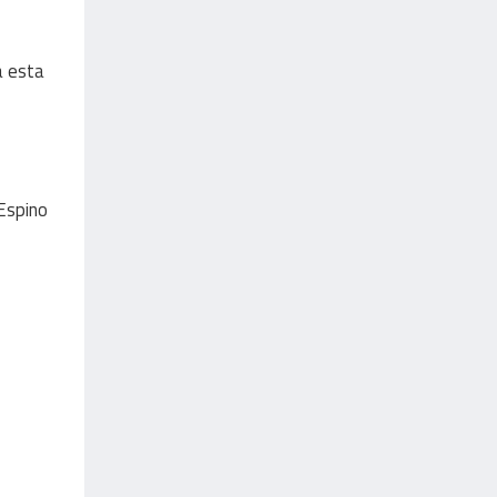
a esta
 Espino