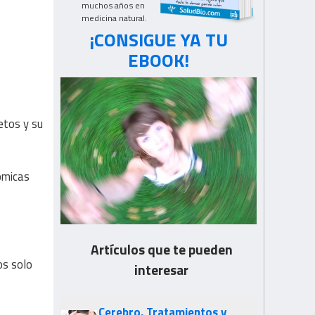
muchos años en
medicina natural.
¡CONSIGUE YA TU
EBOOK!
jetos y su
ómicas
Artículos que te pueden
os solo
interesar
Cerebro. Tratamientos y