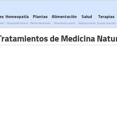
Subir a navegación
es
Homeopatía
Plantas
Alimentación
Salud
Terapias
ades
Homeopatía General
Plantas Medicinales
Alimentación natural
Medicina natural
Terapias naturales
Tratamientos de Medicina Natu