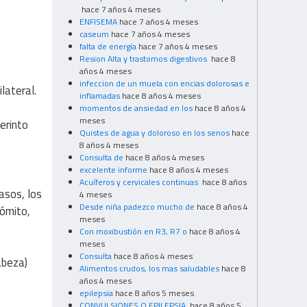
hace 7 años 4 meses
ENFISEMA
hace 7 años 4 meses
caseum
hace 7 años 4 meses
falta de energía
hace 7 años 4 meses
Resion Alta y trastornos digestivos
hace 8
años 4 meses
infeccion de un muela con encias dolorosas e
lateral.
inflamadas
hace 8 años 4 meses
momentos de ansiedad en los
hace 8 años 4
meses
erinto
Quistes de agua y doloroso en los senos
hace
8 años 4 meses
Consulta de
hace 8 años 4 meses
excelente informe
hace 8 años 4 meses
Acuíferos y cervicales continuas
hace 8 años
asos, los
4 meses
Desde niña padezco mucho de
hace 8 años 4
vómito,
meses
Con moxibustión en R3, R7 o
hace 8 años 4
meses
Consulta
hace 8 años 4 meses
abeza)
Alimentos crudos, los mas saludables
hace 8
años 4 meses
epilepsia
hace 8 años 5 meses
CONVULSIONES O EPILEPSIA
hace 8 años 5