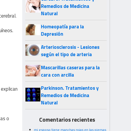
Remedios de Medicina
Natural
erebral.
Homeopatía para la
uíneos.
Depresión
Arteriosclerosis - Lesiones
según el tipo de arteria
Mascarillas caseras para la
cara con arcilla
Parkinson. Tratamientos y
 explican
Remedios de Medicina
Natural
cas o
Comentarios recientes
mi esposo tiene manchas rojas en las piernas