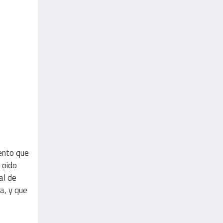
iento que
 oido
al de
a, y que