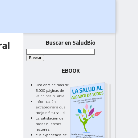
ral
Buscar en SaludBio
EBOOK
Una obra de más de
3.000 páginas de
valor incalculable.
Información
extraordinaria que
mejorará tu salud.
La satisfación de
todos nuestros
lectores.
Y la experiencia de