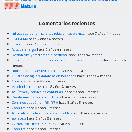
Natural
Comentarios recientes
mi esposo tiene manchas rojas en las piernas
hace 7 años 4 meses
ENFISEMA
hace 7 años 4 meses
caseum
hace 7 años 4 meses
falta de energía
hace 7 años 4 meses
Resion Alta y trastornos digestivos
hace 8 años 4 meses
infeccion de un muela con encias dolorosas e inflamadas
hace 8 años 4
meses
momentos de ansiedad en los
hace 8 años 4 meses
Quistes de agua y doloroso en los senos
hace 8 años 4 meses
Consulta de
hace 8 años 4 meses
excelente informe
hace 8 años 4 meses
Acuíferos y cervicales continuas
hace 8 años 4 meses
Desde niña padezco mucho de
hace 8 años 4 meses
Con moxibustión en R3, R7 o
hace 8 años 5 meses
Consulta
hace 8 años 5 meses
Alimentos crudos, los mas saludables
hace 8 años 5 meses
epilepsia
hace 8 años 5 meses
CONVULSIONES O EPILEPSIA
hace 8 años 5 meses
Consulta
hace 8 años 5 meses