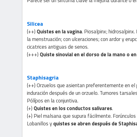
Parece ser un síntoma clave la mejoría durante o 
Silicea
(++)
Quistes en la vagina
. Piosalpinx; hidrosalpinx
la menstruación; con ulceraciones; con ardor y erupc
cicatrices antiguas de senos.
(+++)
Quiste sinovial en el dorso de la mano o e
Staphisagria
(++) Orzuelos que asientan preferentemente en el 
induración después de un orzuelo. Tumores tarsale
Pólípos en la conjuntiva.
(+)
Quistes en los conductos salivares
.
(+) Piel malsana que supura fácilmente. Forúnculos 
Lobanillos y
quistes se abren después de Staphis