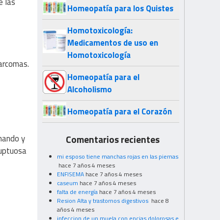
e las
Homeopatía para los Quistes
Homotoxicología:
Medicamentos de uso en
Homotoxicología
Sarcomas.
Homeopatía para el
Alcoholismo
Homeopatía para el Corazón
inando y
Comentarios recientes
luptuosa
mi esposo tiene manchas rojas en las piernas
hace 7 años 4 meses
ENFISEMA
hace 7 años 4 meses
caseum
hace 7 años 4 meses
falta de energía
hace 7 años 4 meses
Resion Alta y trastornos digestivos
hace 8
años 4 meses
infeccion de un muela con encias dolorosas e