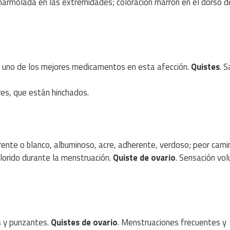
marmolada en las extremidades; coloración marrón en el dorso d
s uno de los mejores medicamentos en esta afección.
Quistes
. 
ares, que están hinchados.
rente o blanco, albuminoso, acre, adherente, verdoso; peor cam
lorido durante la menstruación.
Quiste de ovario
. Sensación vo
s y punzantes.
Quistes de ovario
. Menstruaciones frecuentes y