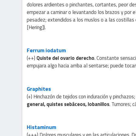
dolores ardientes o pinchantes, cortantes, peor des
empezar a caminar o levantando los brazos y por el 
pesadez; extendidos a los muslos o a las costillas
[Hering]).
Ferrum iodatum
(++)
Quiste del ovario derecho
. Constante sensaci
empujara algo hacia arriba al sentarse; puede tocars
Graphites
(+) Hinchazón de tejidos con induración y pinchazos;
general, quistes sebáceos, lobanillos
. Tumores; cá
Histaminum
(+++) Dolores musculares y en las articulaciones. Do