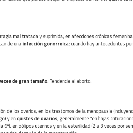
orragia mal tratada y suprimida; en afecciones crónicas femenina
atan de una
infección gonorreica
; cuando hay antecedentes pe
 veces de gran tamaño
. Tendencia al aborto.
ción de los ovarios, en los trastornos de la menopausia (incluyen
go) y en
quistes de ovarios
, generalmente "en bajas trituracion
la 6ª), en pólipos uterinos y en la esterilidad (2 a 3 veces por se