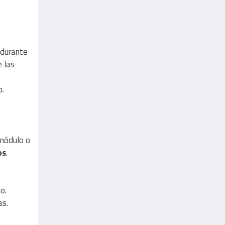
r durante
e las
o.
 nódulo o
os
.
o.
as.