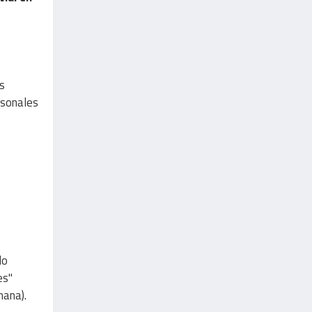
s
rsonales
do
es"
mana).