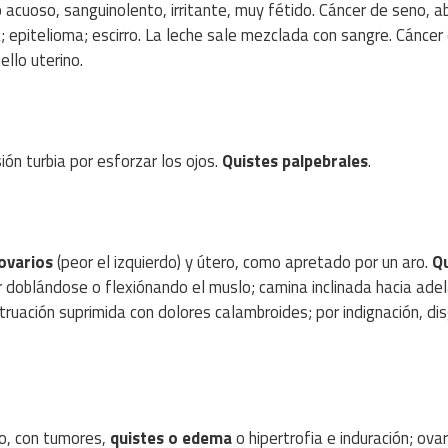
 acuoso, sanguinolento, irritante, muy fétido. Cáncer de seno, ab
 epitelioma; escirro. La leche sale mezclada con sangre. Cáncer
ello uterino.
ión turbia por esforzar los ojos.
Quistes palpebrales
.
 ovarios
(peor el izquierdo) y útero, como apretado por un aro.
Qu
r doblándose o flexiónando el muslo; camina inclinada hacia ade
ruación suprimida con dolores calambroides; por indignación, di
do, con tumores,
quistes o edema
o hipertrofia e induración; ovar