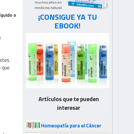
muchos años en
medicina natural.
¡CONSIGUE YA TU
íquido o
EBOOK!
s
stes.
o que
Artículos que te pueden
interesar
Homeopatía para el Cáncer