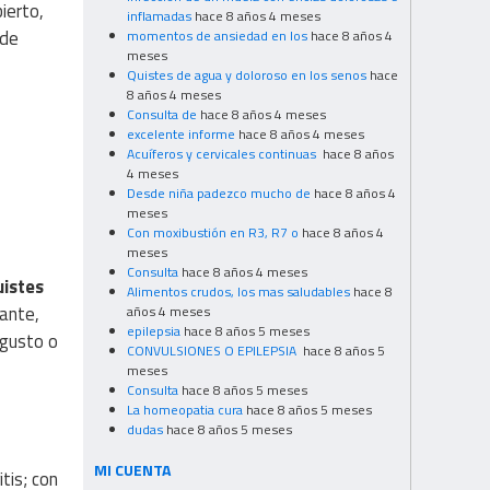
ierto,
inflamadas
hace 8 años 4 meses
 de
momentos de ansiedad en los
hace 8 años 4
meses
Quistes de agua y doloroso en los senos
hace
8 años 4 meses
Consulta de
hace 8 años 4 meses
excelente informe
hace 8 años 4 meses
Acuíferos y cervicales continuas
hace 8 años
4 meses
Desde niña padezco mucho de
hace 8 años 4
meses
Con moxibustión en R3, R7 o
hace 8 años 4
meses
Consulta
hace 8 años 4 meses
istes
Alimentos crudos, los mas saludables
hace 8
lante,
años 4 meses
epilepsia
hace 8 años 5 meses
sgusto o
CONVULSIONES O EPILEPSIA
hace 8 años 5
meses
Consulta
hace 8 años 5 meses
La homeopatia cura
hace 8 años 5 meses
dudas
hace 8 años 5 meses
MI CUENTA
itis; con