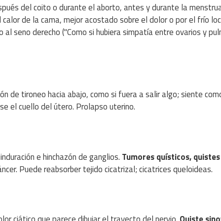
pués del coito o durante el aborto, antes y durante la menstrua
calor de la cama, mejor acostado sobre el dolor o por el frío loc
 o al seno derecho ("Como si hubiera simpatía entre ovarios y pu
ón de tironeo hacia abajo, como si fuera a salir algo; siente como
e el cuello del útero. Prolapso uterino.
 induración e hinchazón de ganglios.
Tumores quísticos, quistes
ncer. Puede reabsorber tejido cicatrizal; cicatrices queloideas.
lor ciático que parece dibujar el trayecto del nervio.
Quiste sino