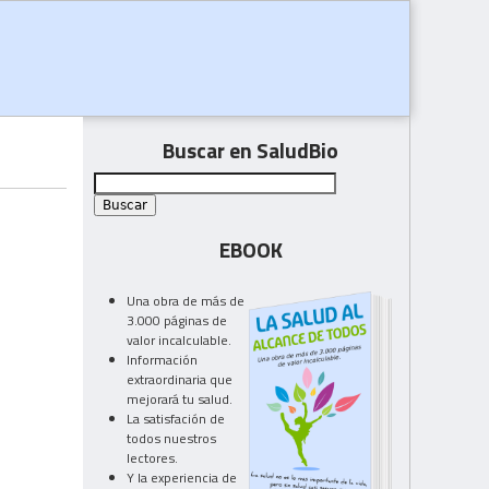
Buscar en SaludBio
EBOOK
Una obra de más de
3.000 páginas de
valor incalculable.
Información
extraordinaria que
mejorará tu salud.
La satisfación de
todos nuestros
lectores.
Y la experiencia de