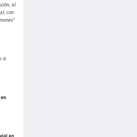
ción, al
al; con
lmones"
 si
 en
vial en