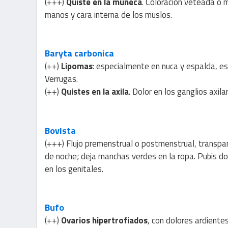
(+++)
Quiste en la muñeca
. Coloración veteada o 
manos y cara interna de los muslos.
Baryta carbonica
(++)
Lipomas
: especialmente en nuca y espalda, e
Verrugas.
(++)
Quistes en la axila
. Dolor en los ganglios axil
Bovista
(+++) Flujo premenstrual o postmenstrual, transpa
de noche; deja manchas verdes en la ropa. Pubis do
en los genitales.
Bufo
(++)
Ovarios hipertrofiados
, con dolores ardiente