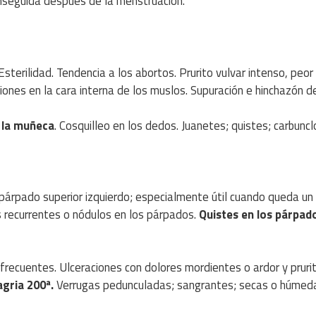
enseguida después de la menstruación.
. Esterilidad. Tendencia a los abortos. Prurito vulvar intenso, peo
iones en la cara interna de los muslos. Supuración e hinchazón d
n la muñeca
. Cosquilleo en los dedos. Juanetes; quistes; carbuncl
párpado superior izquierdo; especialmente útil cuando queda un
s recurrentes o nódulos en los párpados.
Quistes en los párpad
frecuentes. Ulceraciones con dolores mordientes o ardor y prurit
agria 200ª.
Verrugas pedunculadas; sangrantes; secas o húmed