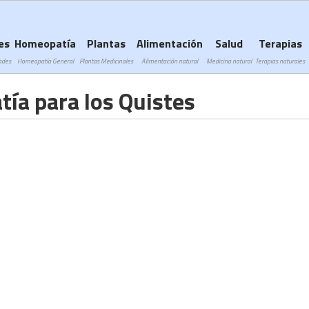
Subir a navegación
es
Homeopatía
Plantas
Alimentación
Salud
Terapias
ades
Homeopatía General
Plantas Medicinales
Alimentación natural
Medicina natural
Terapias naturales
ía para los Quistes