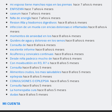
mi esposo tiene manchas rojas en las piernas
hace 7 años 4 meses
ENFISEMA
hace 7 años 4 meses
caseum
hace 7 años 4 meses
falta de energía
hace 7 años 4 meses
Resion Alta y trastornos digestivos
hace 8 años 4 meses
infeccion de un muela con encias dolorosas e inflamadas
hace 8 años 4
meses
momentos de ansiedad en los
hace 8 años 4 meses
Quistes de agua y doloroso en los senos
hace 8 años 4 meses
Consulta de
hace 8 años 4 meses
excelente informe
hace 8 años 4 meses
Acuíferos y cervicales continuas
hace 8 años 4 meses
Desde niña padezco mucho de
hace 8 años 4 meses
Con moxibustión en R3, R7 o
hace 8 años 5 meses
Consulta
hace 8 años 5 meses
Alimentos crudos, los mas saludables
hace 8 años 5 meses
epilepsia
hace 8 años 5 meses
CONVULSIONES O EPILEPSIA
hace 8 años 5 meses
Consulta
hace 8 años 5 meses
La homeopatia cura
hace 8 años 5 meses
dudas
hace 8 años 5 meses
MI CUENTA