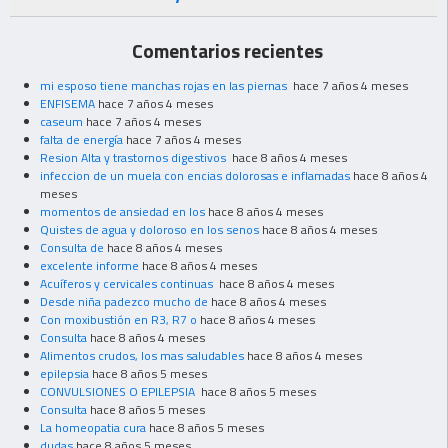
Comentarios recientes
mi esposo tiene manchas rojas en las piernas
hace 7 años 4 meses
ENFISEMA
hace 7 años 4 meses
caseum
hace 7 años 4 meses
falta de energía
hace 7 años 4 meses
Resion Alta y trastornos digestivos
hace 8 años 4 meses
infeccion de un muela con encias dolorosas e inflamadas
hace 8 años 4
meses
momentos de ansiedad en los
hace 8 años 4 meses
Quistes de agua y doloroso en los senos
hace 8 años 4 meses
Consulta de
hace 8 años 4 meses
excelente informe
hace 8 años 4 meses
Acuíferos y cervicales continuas
hace 8 años 4 meses
Desde niña padezco mucho de
hace 8 años 4 meses
Con moxibustión en R3, R7 o
hace 8 años 4 meses
Consulta
hace 8 años 4 meses
Alimentos crudos, los mas saludables
hace 8 años 4 meses
epilepsia
hace 8 años 5 meses
CONVULSIONES O EPILEPSIA
hace 8 años 5 meses
Consulta
hace 8 años 5 meses
La homeopatia cura
hace 8 años 5 meses
dudas
hace 8 años 5 meses