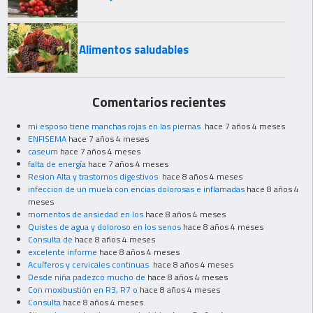
Alimentos saludables
Comentarios recientes
mi esposo tiene manchas rojas en las piernas
hace 7 años 4 meses
ENFISEMA
hace 7 años 4 meses
caseum
hace 7 años 4 meses
falta de energía
hace 7 años 4 meses
Resion Alta y trastornos digestivos
hace 8 años 4 meses
infeccion de un muela con encias dolorosas e inflamadas
hace 8 años 4
meses
momentos de ansiedad en los
hace 8 años 4 meses
Quistes de agua y doloroso en los senos
hace 8 años 4 meses
Consulta de
hace 8 años 4 meses
excelente informe
hace 8 años 4 meses
Acuíferos y cervicales continuas
hace 8 años 4 meses
Desde niña padezco mucho de
hace 8 años 4 meses
Con moxibustión en R3, R7 o
hace 8 años 4 meses
Consulta
hace 8 años 4 meses