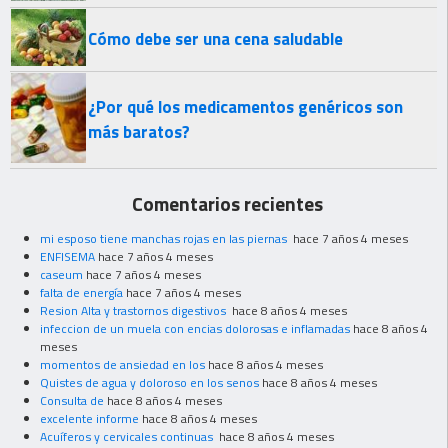
Cómo debe ser una cena saludable
¿Por qué los medicamentos genéricos son
más baratos?
Comentarios recientes
mi esposo tiene manchas rojas en las piernas
hace 7 años 4 meses
ENFISEMA
hace 7 años 4 meses
caseum
hace 7 años 4 meses
falta de energía
hace 7 años 4 meses
Resion Alta y trastornos digestivos
hace 8 años 4 meses
infeccion de un muela con encias dolorosas e inflamadas
hace 8 años 4
meses
momentos de ansiedad en los
hace 8 años 4 meses
Quistes de agua y doloroso en los senos
hace 8 años 4 meses
Consulta de
hace 8 años 4 meses
excelente informe
hace 8 años 4 meses
Acuíferos y cervicales continuas
hace 8 años 4 meses